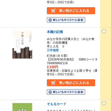
常3日～20日で出荷）
本棚の記憶
みなか先生の読書人生と〈みなか食
堂〉の自炊爛漫
本と人生 ２
三中信宏
灯光舎 (Ｂ６変)
【2026年06月発売】 ISBNコード 9
784909992116
2,530円
在庫状況：出版社よりお取り寄せ（通
常3日～20日で出荷）
そもるカード