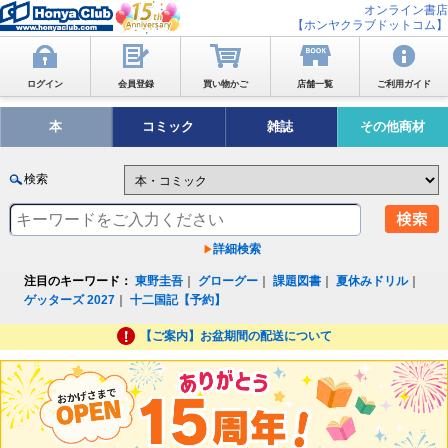
オンライン書店
【ホンヤクラブドットコム】
ログイン
会員登録
買い物かご
店舗一覧
ご利用ガイド
本
コミック
雑誌
その他商材
検索
詳細検索
注目のキーワード：
東野圭吾
｜
グローグー
｜
課題図書
｜
夏休みドリル
｜
ゲッターズ 2027
｜
十二国記【予約】
【ご案内】お盆期間の配送について