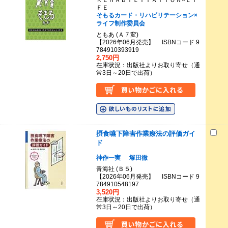
ＲＥＨＡＢＩＬＩＴＡＴＩＯＮ×ＬＩ
ＦＥ
そもるカード・リハビリテーション×
ライフ制作委員会
ともあ (Ａ７変)
【2026年06月発売】 ISBNコード 9
784910393919
2,750円
在庫状況：出版社よりお取り寄せ（通
常3日～20日で出荷）
摂食嚥下障害作業療法の評価ガイ
ド
神作一実
塚田徹
青海社 (Ｂ５)
【2026年06月発売】 ISBNコード 9
784910548197
3,520円
在庫状況：出版社よりお取り寄せ（通
常3日～20日で出荷）