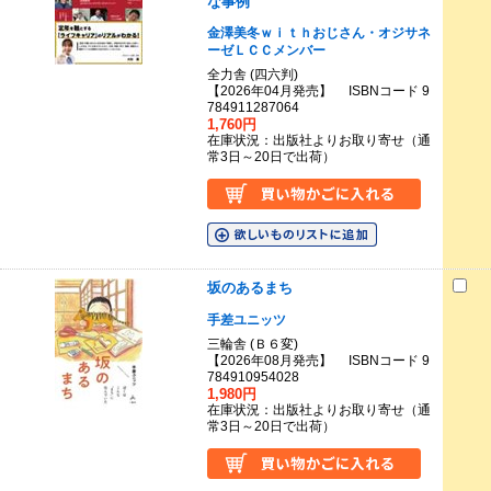
な事例
金澤美冬ｗｉｔｈおじさん・オジサネ
ーゼＬＣＣメンバー
全力舎 (四六判)
【2026年04月発売】 ISBNコード 9
784911287064
1,760円
在庫状況：出版社よりお取り寄せ（通
常3日～20日で出荷）
坂のあるまち
手差ユニッツ
三輪舎 (Ｂ６変)
【2026年08月発売】 ISBNコード 9
784910954028
1,980円
在庫状況：出版社よりお取り寄せ（通
常3日～20日で出荷）