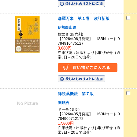
森羅万象 第１巻 改訂新版
伊勢白山道
観世音 (四六判)
【2026年06月発売】 ISBNコード 9
784910475127
3,080円
在庫状況：出版社よりお取り寄せ（通
常3日～20日で出荷）
詳説薬機法 第７版
團野浩
ドーモ (Ｂ５)
【2026年05月発売】 ISBNコード 9
784909712172
17,600円
在庫状況：出版社よりお取り寄せ（通
常3日～20日で出荷）