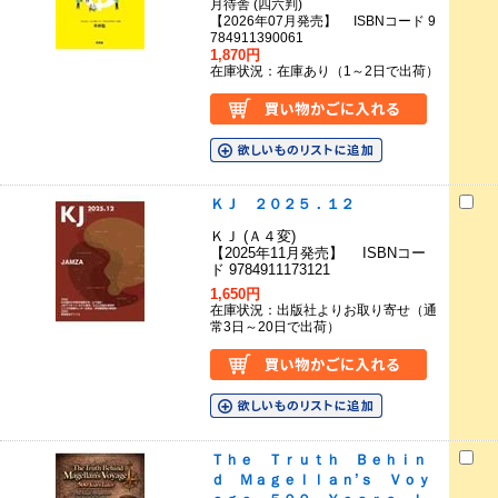
月待舎 (四六判)
【2026年07月発売】 ISBNコード 9
784911390061
1,870円
在庫状況：在庫あり（1～2日で出荷）
ＫＪ ２０２５．１２
ＫＪ (Ａ４変)
【2025年11月発売】 ISBNコー
ド 9784911173121
1,650円
在庫状況：出版社よりお取り寄せ（通
常3日～20日で出荷）
Ｔｈｅ Ｔｒｕｔｈ Ｂｅｈｉｎ
ｄ Ｍａｇｅｌｌａｎ’ｓ Ｖｏｙ