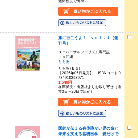
週間程度で出荷）
旅に行こうよ！ ｖｏｌ．１［創
刊号］
ユニバーサルツーリズム専門誌
ｉｎ沖縄
ともあ
ともあ (Ｂ５)
【2026年05月発売】 ISBNコード 9
784910393971
1,540円
在庫状況：出版社よりお取り寄せ（通
常3日～20日で出荷）
医師が伝える身体障がい児の命と
未来を支える基礎医学 愛だけで