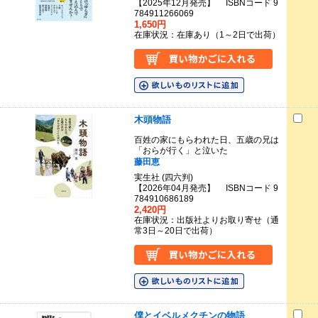
【2025年12月発売】 ISBNコード 9
784911266069
1,650円
在庫状況：在庫あり（1～2日で出荷）
木頭物語
百姓の家にもらわれた日、五歳の兄は
「おらが行く」と泣いた
藤田恵
実生社 (四六判)
【2026年04月発売】 ISBNコード 9
784910686189
2,420円
在庫状況：出版社よりお取り寄せ（通
常3日～20日で出荷）
僕とイベルメクチンの物語