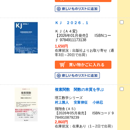
ＫＪ ２０２６．１
ＫＪ (Ａ４変)
【2026年01月発売】 ISBNコー
ド 9784911173138
1,650円
在庫状況：出版社よりお取り寄せ（通
常3日～20日で出荷）
複素関数 関数の本質を学ぶ
理工数学シリーズ
村上雅人
安富律征
小林忍
飛翔舎 (Ａ５)
【2026年05月発売】 ISBNコード 9
784910879239
2,860円
在庫状況：在庫あり（1～2日で出荷）