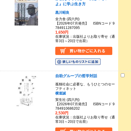
よ』に学ぶ生き方
黒川昭良
全力舎 (四六判)
【2026年07月発売】 ISBNコード 9
784911287095
1,650円
在庫状況：出版社よりお取り寄せ（通
常3日～20日で出荷）
自助グループの哲学対話
孤独社会に必要な、もうひとつのセー
フティネット
横道誠
実生社 (四六判)
【2026年07月発売】 ISBNコード 9
784910686202
2,530円
在庫状況：出版社よりお取り寄せ（通
常3日～20日で出荷）