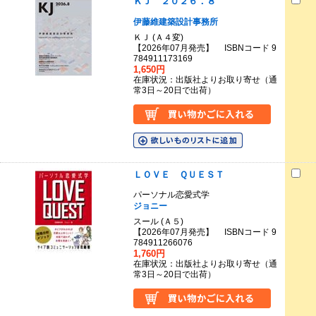
ＫＪ ２０２６．８
伊藤維建築設計事務所
ＫＪ (Ａ４変)
【2026年07月発売】 ISBNコード 9
784911173169
1,650円
在庫状況：出版社よりお取り寄せ（通
常3日～20日で出荷）
ＬＯＶＥ ＱＵＥＳＴ
パーソナル恋愛式学
ジョニー
スール (Ａ５)
【2026年07月発売】 ISBNコード 9
784911266076
1,760円
在庫状況：出版社よりお取り寄せ（通
常3日～20日で出荷）