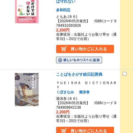
は守れない
多和田忍
ともあ (Ｂ６)
【2026年05月発売】 ISBNコード 9
784910393926
2,200円
在庫状況：出版社よりお取り寄せ（通
常3日～20日で出荷）
ことばをさがす絵日記辞典
ＹＵＥＩＳＨＡ ＤＩＣＴＩＯＮＡＲ
Ｙ
くぼまなみ
遊泳舎
遊泳舎 (Ｂ６)
【2026年05月発売】 ISBNコード 9
784909842138
2,200円
在庫状況：出版社よりお取り寄せ（通
常3日～20日で出荷）