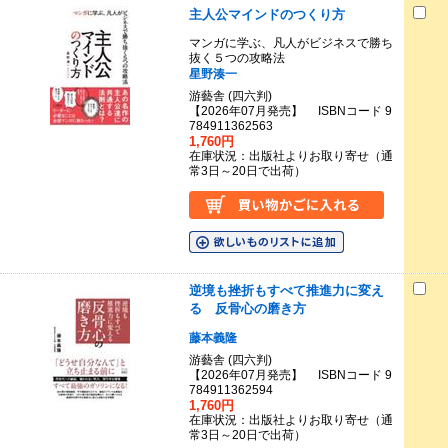
主人公マインドのつくり方
マンガに学ぶ、凡人がビジネスで勝ち
抜く５つの攻略法
星野湊一
游藝舎 (四六判)
【2026年07月発売】 ISBNコード 9
784911362563
1,760円
在庫状況：出版社よりお取り寄せ（通
常3日～20日で出荷）
逆境も挫折もすべて推進力に変え
る 反骨心の磨き方
藤本義隆
游藝舎 (四六判)
【2026年07月発売】 ISBNコード 9
784911362594
1,760円
在庫状況：出版社よりお取り寄せ（通
常3日～20日で出荷）