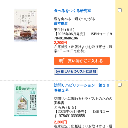
食べるをつくる研究室
森を食べる、畑でつながる
藤本穣彦
実生社 (Ｂ５)
【2026年06月発売】 ISBNコード 9
784910686196
2,200円
在庫状況：出版社よりお取り寄せ（通
常3日～20日で出荷）
訪問リハビリテーション 第１６
巻第２号
訪問リハに関わるセラピストのための
実務書
ともあ (Ｂ５)
【2026年06月発売】 ISBNコー
ド 9784910393858
2,200円
在庫状況：出版社よりお取り寄せ（通