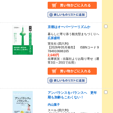
京都はオーバーツーリズムか
暮らしに寄り添う観光型まちづくりへ
広原盛明
実生社 (四六判)
【2026年05月発売】 ISBNコード 9
784910686165
2,640円
在庫状況：出版社よりお取り寄せ（通
常3日～20日で出荷）
アンバランスをバランスへ 更年
期も加齢もこわくない！
内山葉子
スール (四六判)