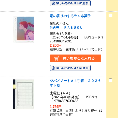
潮の香りのするラムネ菓子
短歌のえほん
竹内亮
ＲＡＳＵＫＵ
遊泳舎 (Ａ５変)
【2026年04月発売】 ISBNコード 9
784909842091
2,200円
在庫状況：在庫あり（1～2日で出荷）
ツバメノートＡ４手帳 ２０２６
年下期
土曜社 (Ａ４)
【2026年03月発売】 ISBNコー
ド 9784867630433
1,759円
在庫状況：出版社よりお取り寄せ（1
週間程度で出荷）