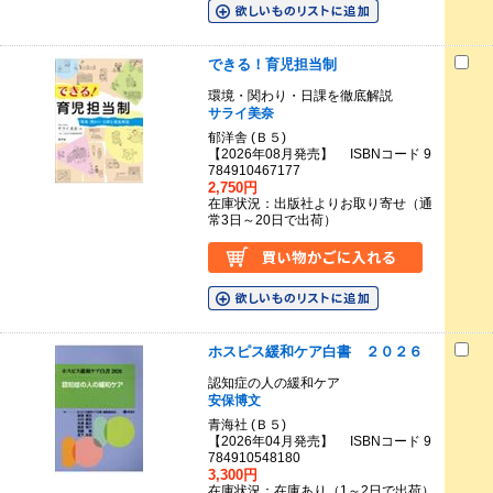
できる！育児担当制
環境・関わり・日課を徹底解説
サライ美奈
郁洋舎 (Ｂ５)
【2026年08月発売】 ISBNコード 9
784910467177
2,750円
在庫状況：出版社よりお取り寄せ（通
常3日～20日で出荷）
ホスピス緩和ケア白書 ２０２６
認知症の人の緩和ケア
安保博文
青海社 (Ｂ５)
【2026年04月発売】 ISBNコード 9
784910548180
3,300円
在庫状況：在庫あり（1～2日で出荷）