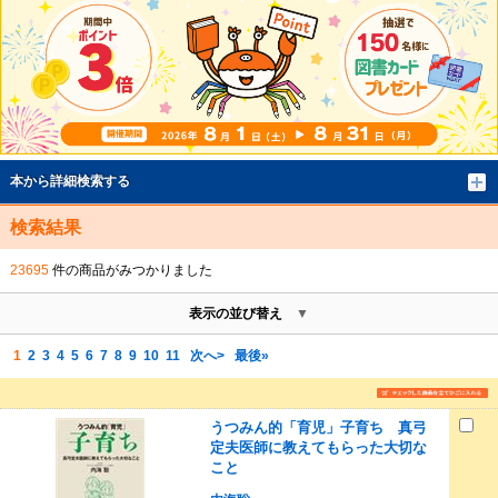
本から詳細検索する
検索結果
23695
件の商品がみつかりました
表示の並び替え
1
2
3
4
5
6
7
8
9
10
11
次へ>
最後»
うつみん的「育児」子育ち 真弓
定夫医師に教えてもらった大切な
こと