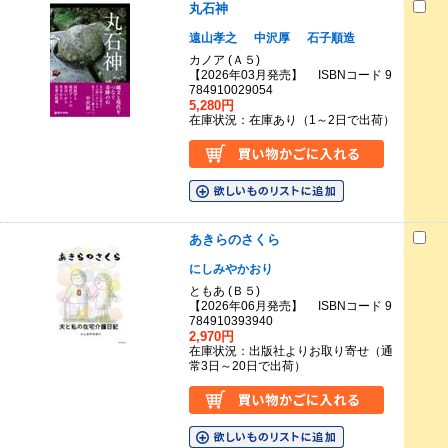
丸石神
遠山孝之
中沢厚
石子順造
カノア (Ａ５)
【2026年03月発売】 ISBNコード 9
784910029054
5,280円
在庫状況：在庫あり（1～2日で出荷）
あきらのさくら
にしみやかおり
ともあ (Ｂ５)
【2026年06月発売】 ISBNコード 9
784910393940
2,970円
在庫状況：出版社よりお取り寄せ（通
常3日～20日で出荷）