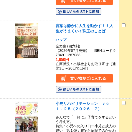
言葉は静かに人生を動かす！！人
生がうまくいく珠玉のことば
ハップ
全力舎 (四六判)
【2026年07月発売】 ISBNコード 9
784911287088
1,650円
在庫状況：出版社よりお取り寄せ（通
常3日～20日で出荷）
小児リハビリテーション ｖｏ
ｌ．２５（２０２６ ７）
みんなで「一緒に」子育てをするとい
う考え方。
特集：小児への入り口ー小児と成人の
違い 第１弾：在宅と病院でのかかわ