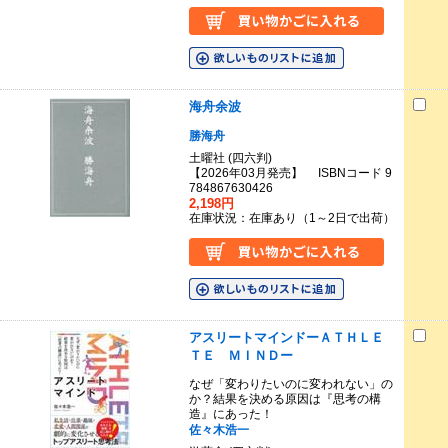
海舟余波
勝海舟
土曜社 (四六判)
【2026年03月発売】 ISBNコード 9
784867630426
2,198円
在庫状況：在庫あり（1～2日で出荷）
アスリートマインドーＡＴＨＬＥ
ＴＥ ＭＩＮＤー
なぜ「変わりたいのに変われない」の
か？結果を決める原因は『思考の構
造』にあった！
佐々木浩一