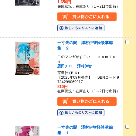
1,650円
在庫状況：在庫あり（1～2日で出荷）
一寸先の闇 澤村伊智怪談掌編
集 ２
このマンガがすごい！ ｃｏｍｉｃ
ｓ
恩田チロ
澤村伊智
宝島社 (Ｂ６)
【2025年09月発売】 ISBNコード 9
784299069917
810円
在庫状況：在庫あり（1～2日で出荷）
一寸先の闇 澤村伊智怪談掌編
集 １