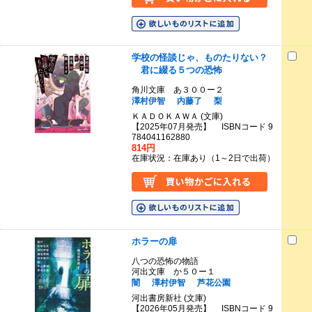
学校の怪談じゃ、ものたりない？
君に綴る５つの恐怖
角川文庫 あ３００ー２
澤村伊智
内藤了
梨
ＫＡＤＯＫＡＷＡ (文庫)
【2025年07月発売】 ISBNコード 9
784041162880
814円
在庫状況：在庫あり（1～2日で出荷）
ホラーの扉
八つの恐怖の物語
河出文庫 か５０ー１
闇
澤村伊智
芦花公園
河出書房新社 (文庫)
【2026年05月発売】 ISBNコード 9