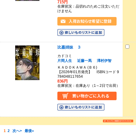
715円
在庫状況：品切れのためご注文いただ
けません
比嘉姉妹 ３
カドコミ
片岡人生
近藤一馬
澤村伊智
ＫＡＤＯＫＡＷＡ (Ｂ６)
【2026年01月発売】 ISBNコード 9
784048117654
836円
在庫状況：在庫あり（1～2日で出荷）
1
2
次へ>
最後»