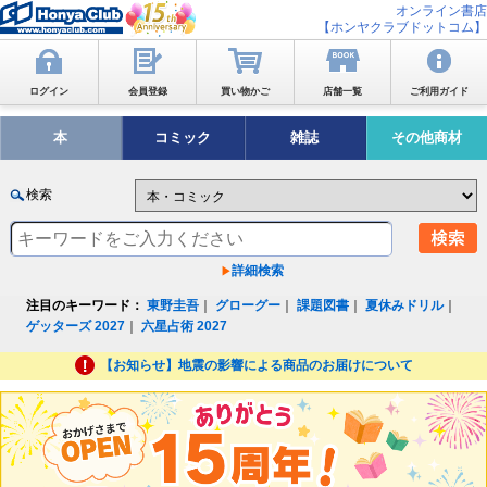
オンライン書店
【ホンヤクラブドットコム】
ログイン
会員登録
買い物かご
店舗一覧
ご利用ガイド
本
コミック
雑誌
その他商材
検索
詳細検索
注目のキーワード：
東野圭吾
｜
グローグー
｜
課題図書
｜
夏休みドリル
｜
ゲッターズ 2027
｜
六星占術 2027
【お知らせ】地震の影響による商品のお届けについて