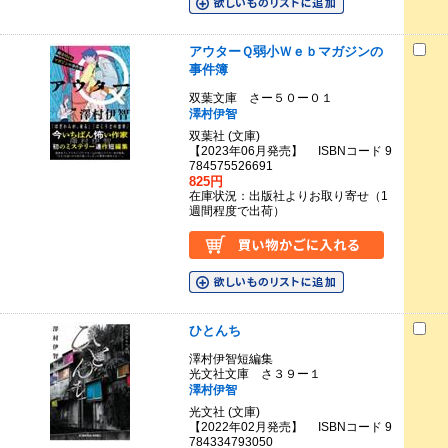
アウターＱ弱小Ｗｅｂマガジンの
事件簿
双葉文庫 さー５０ー０１
澤村伊智
双葉社 (文庫)
【2023年06月発売】 ISBNコード 9
784575526691
825円
在庫状況：出版社よりお取り寄せ（1
週間程度で出荷）
ひとんち
澤村伊智短編集
光文社文庫 さ３９ー１
澤村伊智
光文社 (文庫)
【2022年02月発売】 ISBNコード 9
784334793050