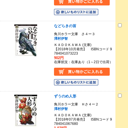
などらきの首
角川ホラー文庫 さ４ー３
澤村伊智
ＫＡＤＯＫＡＷＡ (文庫)
【2018年10月発売】 ISBNコード 9
784041073223
902円
在庫状況：在庫あり（1～2日で出荷）
ずうのめ人形
角川ホラー文庫 Ｈさ４ー２
澤村伊智
ＫＡＤＯＫＡＷＡ (文庫)
【2018年07月発売】 ISBNコード 9
784041067680