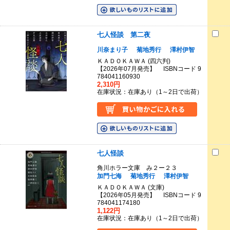
七人怪談 第二夜
川奈まり子
菊地秀行
澤村伊智
ＫＡＤＯＫＡＷＡ (四六判)
【2026年07月発売】 ISBNコード 9
784041160930
2,310円
在庫状況：在庫あり（1～2日で出荷）
七人怪談
角川ホラー文庫 み２ー２３
加門七海
菊地秀行
澤村伊智
ＫＡＤＯＫＡＷＡ (文庫)
【2026年05月発売】 ISBNコード 9
784041174180
1,122円
在庫状況：在庫あり（1～2日で出荷）