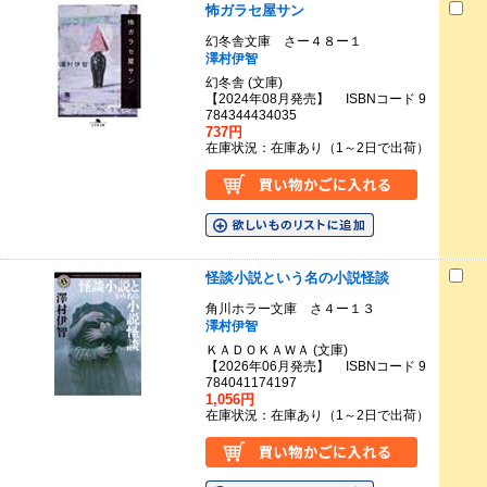
怖ガラセ屋サン
幻冬舎文庫 さー４８ー１
澤村伊智
幻冬舎 (文庫)
【2024年08月発売】 ISBNコード 9
784344434035
737円
在庫状況：在庫あり（1～2日で出荷）
怪談小説という名の小説怪談
角川ホラー文庫 さ４ー１３
澤村伊智
ＫＡＤＯＫＡＷＡ (文庫)
【2026年06月発売】 ISBNコード 9
784041174197
1,056円
在庫状況：在庫あり（1～2日で出荷）