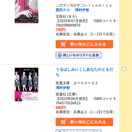
このマンガがすごい！ｃｏｍｉｃｓ
恩田チロ
澤村伊智
宝島社 (Ｂ６)
【2025年07月発売】 ISBNコード 9
784299069870
790円
在庫状況：在庫あり（1～2日で出荷）
うるはしみにくしあなたのともだ
ち
双葉文庫 さー５０ー０２
澤村伊智
双葉社 (文庫)
【2023年08月発売】 ISBNコード 9
784575526813
880円
在庫状況：在庫あり（1～2日で出荷）