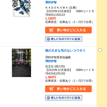
澤村伊智
ＫＡＤＯＫＡＷＡ (文庫)
【2025年10月発売】 ISBNコード 9
784041150122
1,188円
在庫状況：在庫あり（1～2日で出荷）
頭の大きな毛のないコウモリ
澤村伊智異形短編集
澤村伊智
光文社 (四六判)
【2024年12月発売】 ISBNコード 9
784334105150
1,980円
在庫状況：在庫あり（1～2日で出荷）