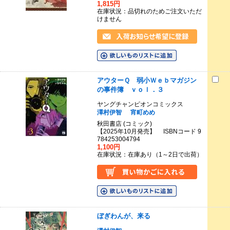
1,815円
在庫状況：品切れのためご注文いただ
けません
アウターＱ 弱小Ｗｅｂマガジン
の事件簿 ｖｏｌ．３
ヤングチャンピオンコミックス
澤村伊智
宵町めめ
秋田書店 (コミック)
【2025年10月発売】 ISBNコード 9
784253004794
1,100円
在庫状況：在庫あり（1～2日で出荷）
ぼぎわんが、来る