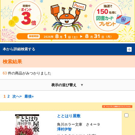
本から詳細検索する
検索結果
63
件の商品がみつかりました
表示の並び替え
1
2
次へ>
最後»
ととはり屋敷
角川ホラー文庫 さ４ー９
澤村伊智