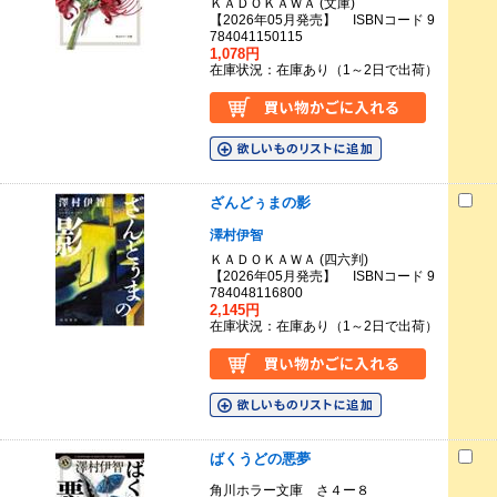
ＫＡＤＯＫＡＷＡ (文庫)
【2026年05月発売】 ISBNコード 9
784041150115
1,078円
在庫状況：在庫あり（1～2日で出荷）
ざんどぅまの影
澤村伊智
ＫＡＤＯＫＡＷＡ (四六判)
【2026年05月発売】 ISBNコード 9
784048116800
2,145円
在庫状況：在庫あり（1～2日で出荷）
ばくうどの悪夢
角川ホラー文庫 さ４ー８