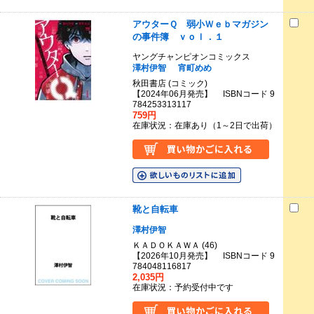
アウターＱ 弱小Ｗｅｂマガジン
の事件簿 ｖｏｌ．１
ヤングチャンピオンコミックス
澤村伊智
宵町めめ
秋田書店 (コミック)
【2024年06月発売】 ISBNコード 9
784253313117
759円
在庫状況：在庫あり（1～2日で出荷）
靴と自転車
澤村伊智
ＫＡＤＯＫＡＷＡ (46)
【2026年10月発売】 ISBNコード 9
784048116817
2,035円
在庫状況：予約受付中です