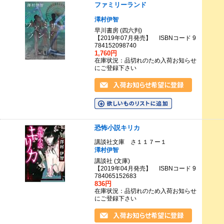
ファミリーランド
澤村伊智
早川書房 (四六判)
【2019年07月発売】 ISBNコード 9
784152098740
1,760円
在庫状況：品切れのため入荷お知らせ
にご登録下さい
恐怖小説キリカ
講談社文庫 さ１１７ー１
澤村伊智
講談社 (文庫)
【2019年04月発売】 ISBNコード 9
784065152683
836円
在庫状況：品切れのため入荷お知らせ
にご登録下さい