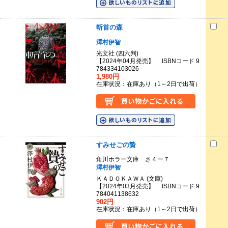
斬首の森
澤村伊智
光文社 (四六判)
【2024年04月発売】 ISBNコード 9
784334103026
1,980円
在庫状況：在庫あり（1～2日で出荷）
すみせごの贄
角川ホラー文庫 さ４ー７
澤村伊智
ＫＡＤＯＫＡＷＡ (文庫)
【2024年03月発売】 ISBNコード 9
784041138632
902円
在庫状況：在庫あり（1～2日で出荷）