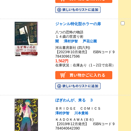
ジャンル特化型ホラーの扉
八つの恐怖の物語
１４歳の世渡り術
闇
澤村伊智
芦花公園
河出書房新社 (四六判)
【2023年10月発売】 ISBNコード 9
784309617596
1,562円
在庫状況：在庫あり（1～2日で出荷）
ぼぎわんが、来る ３
ＢＲＩＤＧＥ ＣＯＭＩＣＳ
澤村伊智
川本貴裕
ＫＡＤＯＫＡＷＡ (Ｂ６)
【2019年12月発売】 ISBNコード 9
784040642390