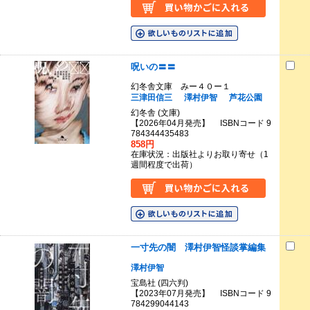
呪いの〓〓
幻冬舎文庫 みー４０ー１
三津田信三
澤村伊智
芦花公園
幻冬舎 (文庫)
【2026年04月発売】 ISBNコード 9
784344435483
858円
在庫状況：出版社よりお取り寄せ（1
週間程度で出荷）
一寸先の闇 澤村伊智怪談掌編集
澤村伊智
宝島社 (四六判)
【2023年07月発売】 ISBNコード 9
784299044143