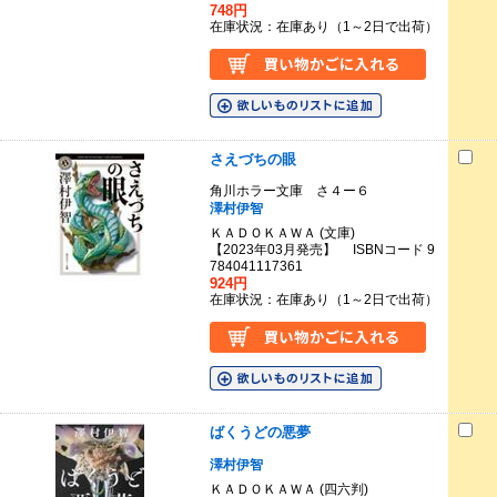
748円
在庫状況：在庫あり（1～2日で出荷）
さえづちの眼
角川ホラー文庫 さ４ー６
澤村伊智
ＫＡＤＯＫＡＷＡ (文庫)
【2023年03月発売】 ISBNコード 9
784041117361
924円
在庫状況：在庫あり（1～2日で出荷）
ばくうどの悪夢
澤村伊智
ＫＡＤＯＫＡＷＡ (四六判)