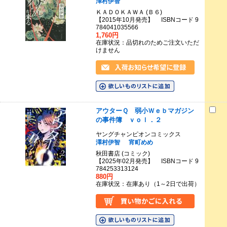
澤村伊智
ＫＡＤＯＫＡＷＡ (Ｂ６)
【2015年10月発売】 ISBNコード 9
784041035566
1,760円
在庫状況：品切れのためご注文いただ
けません
アウターＱ 弱小Ｗｅｂマガジン
の事件簿 ｖｏｌ．２
ヤングチャンピオンコミックス
澤村伊智
宵町めめ
秋田書店 (コミック)
【2025年02月発売】 ISBNコード 9
784253313124
880円
在庫状況：在庫あり（1～2日で出荷）