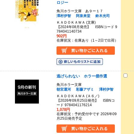
ロジー
角川ホラー文庫 あ９ー１７
澤村伊智
阿泉来堂
鈴木光司
ＫＡＤＯＫＡＷＡ (文庫)
【2024年08月発売】 ISBNコード 9
784041140734
902円
在庫状況：在庫あり（1～2日で出荷）
逃げられない ホラー傑作選
角川ホラー文庫
朝宮運河
彩藤アザミ
澤村伊智
ＫＡＤＯＫＡＷＡ (Ａ６／)
【2026年09月25日発売】 ISBNコ
ード 9784041176214
1,078円
在庫状況：予約受付中です 2026年09
月25日発売予定