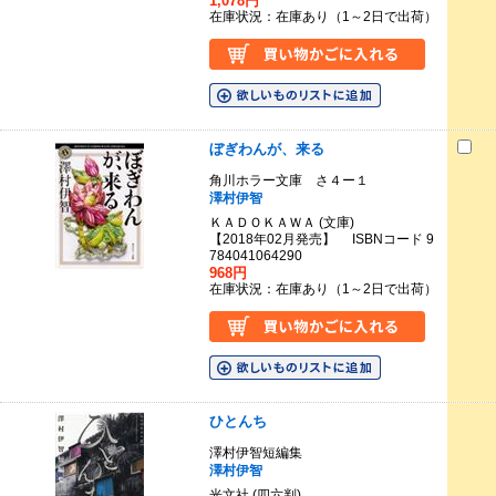
1,078円
在庫状況：在庫あり（1～2日で出荷）
ぼぎわんが、来る
角川ホラー文庫 さ４ー１
澤村伊智
ＫＡＤＯＫＡＷＡ (文庫)
【2018年02月発売】 ISBNコード 9
784041064290
968円
在庫状況：在庫あり（1～2日で出荷）
ひとんち
澤村伊智短編集
澤村伊智
光文社 (四六判)