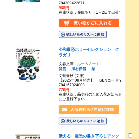
784309422671
968円
在庫状況：在庫あり（1～2日で出荷）
令和最恐ホラーセレクション ク
ラガリ
文春文庫 ふー５３ー１
背筋
澤村伊智
梨
文藝春秋 (文庫)
【2025年08月発売】 ISBNコード 9
784167924003
770円
在庫状況：品切れのため入荷お知らせ
にご登録下さい
潰える 最恐の書き下ろしアンソ