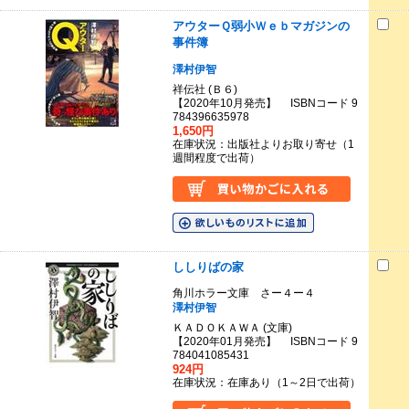
アウターＱ弱小Ｗｅｂマガジンの
事件簿
澤村伊智
祥伝社 (Ｂ６)
【2020年10月発売】 ISBNコード 9
784396635978
1,650円
在庫状況：出版社よりお取り寄せ（1
週間程度で出荷）
ししりばの家
角川ホラー文庫 さー４ー４
澤村伊智
ＫＡＤＯＫＡＷＡ (文庫)
【2020年01月発売】 ISBNコード 9
784041085431
924円
在庫状況：在庫あり（1～2日で出荷）