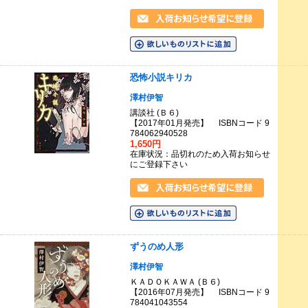
恐怖小説キリカ
澤村伊智
講談社 (Ｂ６)
【2017年01月発売】 ISBNコード 9
784062940528
1,650円
在庫状況：品切れのため入荷お知らせ
にご登録下さい
ずうのめ人形
澤村伊智
ＫＡＤＯＫＡＷＡ (Ｂ６)
【2016年07月発売】 ISBNコード 9
784041043554