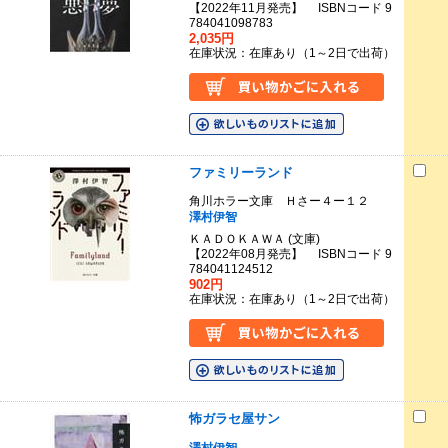
【2022年11月発売】 ISBNコード 9
784041098783
2,035円
在庫状況：在庫あり（1～2日で出荷）
ファミリーランド
角川ホラー文庫 Ｈさー４ー１２
澤村伊智
ＫＡＤＯＫＡＷＡ (文庫)
【2022年08月発売】 ISBNコード 9
784041124512
902円
在庫状況：在庫あり（1～2日で出荷）
怖ガラセ屋サン