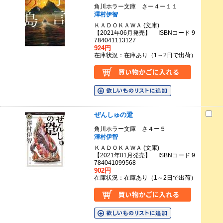
角川ホラー文庫 さー４ー１１
澤村伊智
ＫＡＤＯＫＡＷＡ (文庫)
【2021年06月発売】 ISBNコード 9
784041113127
924円
在庫状況：在庫あり（1～2日で出荷）
ぜんしゅの跫
角川ホラー文庫 さ４ー５
澤村伊智
ＫＡＤＯＫＡＷＡ (文庫)
【2021年01月発売】 ISBNコード 9
784041099568
902円
在庫状況：在庫あり（1～2日で出荷）