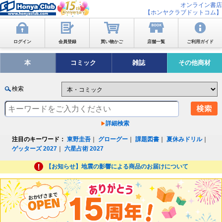
オンライン書店
【ホンヤクラブドットコム】
ログイン
会員登録
買い物かご
店舗一覧
ご利用ガイド
本
コミック
雑誌
その他商材
検索
詳細検索
注目のキーワード：
東野圭吾
｜
グローグー
｜
課題図書
｜
夏休みドリル
｜
ゲッターズ 2027
｜
六星占術 2027
【お知らせ】地震の影響による商品のお届けについて