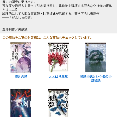
魔」の調査に乗り出す。
夜な夜な通行人を襲って引き摺り回し、建造物を破壊する巨大な化け物の正体
とは……!?
論理的にして大胆な霊媒師・比嘉姉妹が活躍する、書き下ろし表題作！
――「ぜんしゅの跫」
造形制作／萬歳淑
この商品をご覧のお客様は、こんな商品もチェックしています。
望月の烏
ととはり屋敷
怪談小説という名の小
説怪談