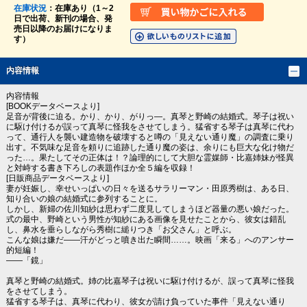
在庫状況
：在庫あり（1～2
日で出荷、新刊の場合、発
売日以降のお届けになりま
す）
内容情報
内容情報
[BOOKデータベースより]
足音が背後に迫る。かり、かり、がりっ―。真琴と野崎の結婚式。琴子は祝い
に駆け付けるが誤って真琴に怪我をさせてしまう。猛省する琴子は真琴に代わ
って、通行人を襲い建造物を破壊すると噂の「見えない通り魔」の調査に乗り
出す。不気味な足音を頼りに追跡した通り魔の姿は、余りにも巨大な化け物だ
った…。果たしてその正体は！？論理的にして大胆な霊媒師・比嘉姉妹が怪異
と対峙する書き下ろしの表題作ほか全５編を収録！
[日販商品データベースより]
妻が妊娠し、幸せいっぱいの日々を送るサラリーマン・田原秀樹は、ある日、
知り合いの娘の結婚式に参列することに。
しかし、新婦の佐川知紗は思わず二度見してしまうほど器量の悪い娘だった。
式の最中、野崎という男性が知紗にある画像を見せたことから、彼女は錯乱
し、鼻水を垂らしながら秀樹に縋りつき「お父さん」と呼ぶ。
こんな娘は嫌だ――汗がどっと噴き出た瞬間……。映画「来る」へのアンサー
的短編！
――「鏡」
真琴と野崎の結婚式。姉の比嘉琴子は祝いに駆け付けるが、誤って真琴に怪我
をさせてしまう。
猛省する琴子は、真琴に代わり、彼女が請け負っていた事件「見えない通り