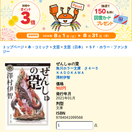
トップページ
>
本・コミック
>
文芸
>
文芸（日本）
>
ＳＦ・ホラー・ファンタ
ジー
ぜんしゅの跫
角川ホラー文庫 さ４ー５
ＫＡＤＯＫＡＷＡ
澤村伊智
価格
902円
発行年月
2021年01月
判型
文庫
ISBN
9784041099568
点