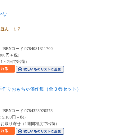
かな
えほん １７
SBNコード 9784031311700
800円＋税）
1～2日で出荷）
手作りおもちゃ傑作集（全３巻セット）
SBNコード 9784323920573
：5,100円＋税）
お取り寄せ（1週間程度で出荷）