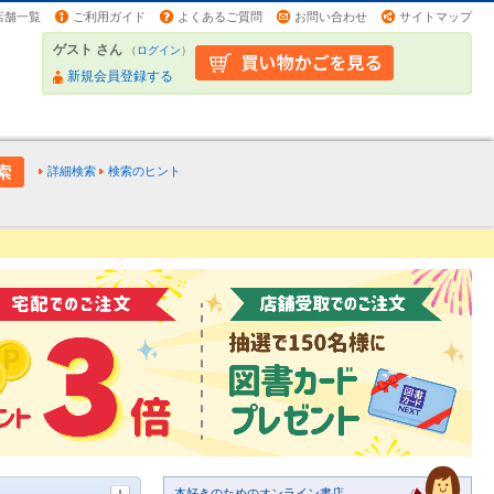
店舗一覧
ご利用ガイド
よくあるご質問
お問い合わせ
サイトマップ
ゲスト さん
（
ログイン
）
新規会員登録する
詳細検索
検索のヒント
本好きのためのオンライン書店