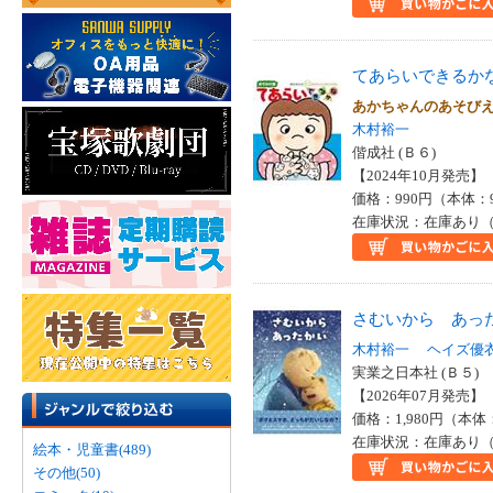
てあらいできるか
あかちゃんのあそび
木村裕一
偕成社 (Ｂ６)
【2024年10月発売】 I
価格：990円（本体：
在庫状況：在庫あり（
さむいから あっ
木村裕一
ヘイズ優
実業之日本社 (Ｂ５)
【2026年07月発売】 I
価格：1,980円（本体
在庫状況：在庫あり（
絵本・児童書(489)
その他(50)