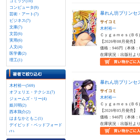
コミック(10)
コンピュータ(9)
暴れん坊プリンセ
芸術・アート(7)
ビジネス(7)
サイコミ
文庫(7)
木村裕一
文芸(6)
Ｃｙｇａｍｅｓ (Ｂ６)
実用(6)
【2026年08月発売】 I
人文(4)
価格：946円（本体：
医学書(2)
在庫状況：出版社より
理工(1)
暴れん坊プリンセ
木村裕一(569)
サイコミ
オフェリエ・テクシエ(7)
木村裕一
ジェームズ・リー(4)
Ｃｙｇａｍｅｓ (Ｂ６)
姫川明(2)
【2026年05月発売】 I
西本鶏介(2)
価格：946円（本体：
はまなかともこ(1)
在庫状況：出版社より
デイビッド・ベッドフォード
(1)
ハリエット・ジーファート