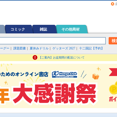
画（コミック）など在庫も充実
コミック
雑誌
その他商材
ーグー
｜
課題図書
｜
夏休みドリル
｜
ゲッターズ 2027
｜
十二国記【予約】
【ご案内】お盆期間の配送について