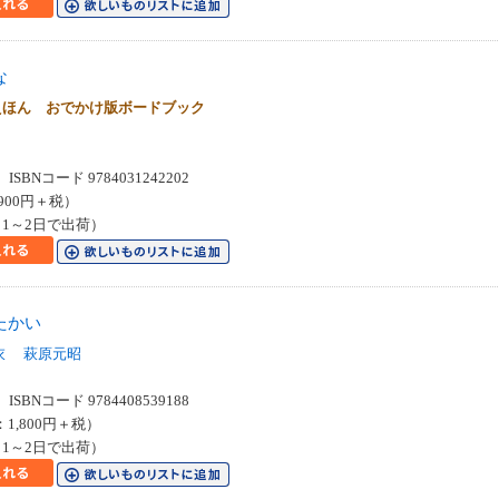
な
えほん おでかけ版ボードブック
SBNコード 9784031242202
900円＋税）
1～2日で出荷）
たかい
衣
萩原元昭
SBNコード 9784408539188
：1,800円＋税）
1～2日で出荷）