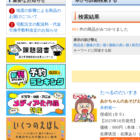
重要なお知らせ
本から詳細検索する
地震の影響による商品の
お届けについて
検索結果
宅配注文の配送料・代金
601
件の商品がみつかりました
引換手数料改定のお知らせ
表示の並び替え
商品名
価格の安い順
価格の高い順
発売
キーワードに関連する順
たべるのだいすき
あかちゃんのあそび
木村裕一
偕成社 (Ｂ５)
【2025年10月発売】 I
価格：990円（本体：
在庫状況：在庫あり（