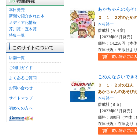
特集情報
あかちゃんのあそ
本日発売
新聞で紹介された本
０ １ ２才のため
メディア化情報
木村裕一
芥川賞・直木賞
偕成社 (Ａ４変)
特集一覧
【2023年06月発売】 I
価格：14,256円（本体
このサイトについて
在庫状況：出版社より
店舗一覧
ご利用ガイド
ごめんなさいでき
よくあるご質問
０・１・２才のほん
お問い合わせ
あかちゃんのあそび
サイトマップ
木村裕一
偕成社 (Ｂ５)
初めての方へ
【2023年05月発売】 I
価格：880円（本体：
在庫状況：在庫あり（