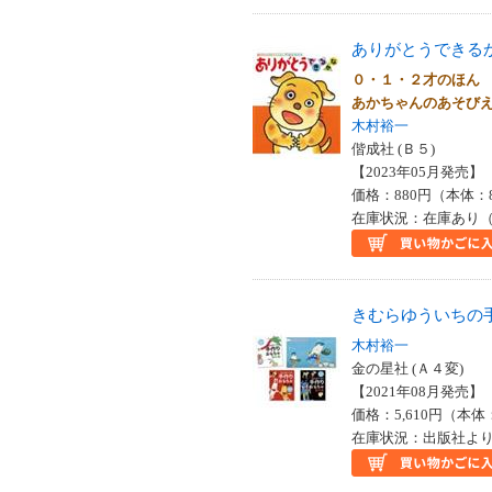
ありがとうできる
０・１・２才のほん
あかちゃんのあそび
木村裕一
偕成社 (Ｂ５)
【2023年05月発売】 I
価格：880円（本体：
在庫状況：在庫あり（
きむらゆういちの
木村裕一
金の星社 (Ａ４変)
【2021年08月発売】 I
価格：5,610円（本体
在庫状況：出版社より