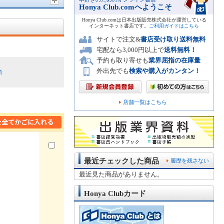
Honya Club.comへようこそ
Honya Club.comは日本出版販売株式会社が運営している
インターネット書店です。
ご利用ガイドはこちら
サイトで注文&
書店受け取り送料無料
宅配なら3,000円以上で
送料無料！
予約も取り寄せも
業界屈指の在庫量
外出先でも
検索や購入がカンタン！
順
店舗一覧はこちら
最近チェックした商品
履歴を残さない
最近見た商品がありません。
Honya Clubカード