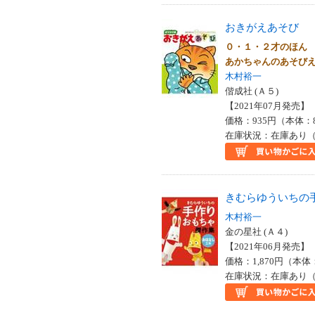
おきがえあそび
０・１・２才のほん
あかちゃんのあそび
木村裕一
偕成社 (Ａ５)
【2021年07月発売】 I
価格：935円（本体：
在庫状況：在庫あり（
きむらゆういちの
木村裕一
金の星社 (Ａ４)
【2021年06月発売】 I
価格：1,870円（本体
在庫状況：在庫あり（