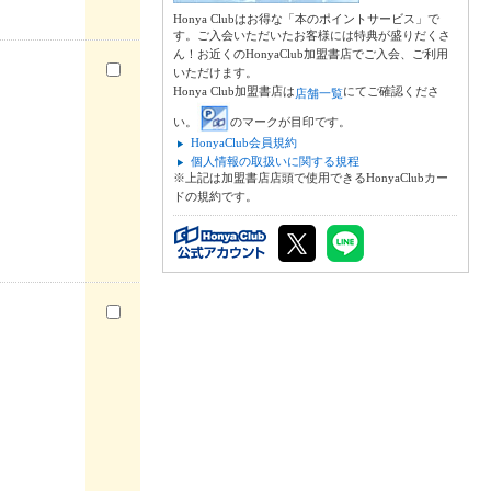
Honya Clubはお得な「本のポイントサービス」で
す。ご入会いただいたお客様には特典が盛りだくさ
ん！お近くのHonyaClub加盟書店でご入会、ご利用
いただけます。
Honya Club加盟書店は
にてご確認くださ
店舗一覧
い。
のマークが目印です。
HonyaClub会員規約
個人情報の取扱いに関する規程
※上記は加盟書店店頭で使用できるHonyaClubカー
ドの規約です。