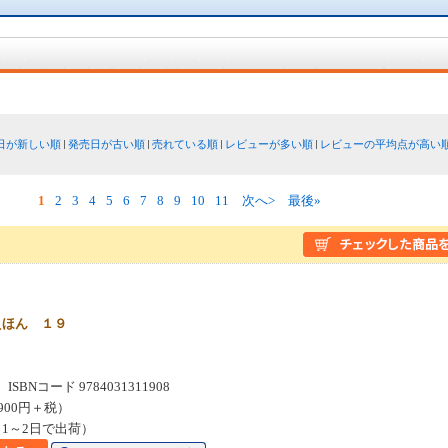
日が新しい順
発売日が古い順
売れている順
レビューが多い順
レビューの平均点が高い
1
2
3
4
5
6
7
8
9
10
11
次へ>
最後»
えほん １９
SBNコード 9784031311908
900円＋税）
1～2日で出荷）