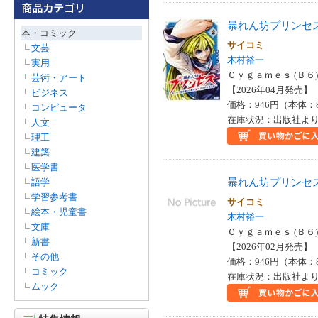
(1)
暴れん坊プリンセ
リチャード・スカーリー(1)
本・コミック
ロアルド・ホフマン(1)
サイコミ
文芸
ロリー・タイガー(1)
木村裕一
実用
和合亮一(1)
Ｃｙｇａｍｅｓ (Ｂ６)
芸術・アート
山極壽一(1)
【2026年04月発売】 I
ビジネス
島怜花(1)
価格：946円（本体：
コンピュータ
平田昌広(1)
在庫状況：出版社より
人文
木村桂子（児童文学）(1)
理工
木村草太(1)
建築
木村裕一（俳句）(1)
医学書
松本光吉（歯学）(1)
暴れん坊プリンセ
語学
松浦聡彦(1)
学習参考書
サイコミ
永渕浩子(1)
絵本・児童書
木村裕一
贄川潤(1)
文庫
Ｃｙｇａｍｅｓ (Ｂ６)
新書
【2026年02月発売】 I
その他
価格：946円（本体：
コミック
在庫状況：出版社より
ムック