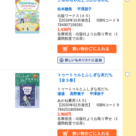
クルルちゃんとコロロちゃん
松本聰美
平澤朋子
出版ワークス (Ａ５)
【2018年10月発売】 ISBNコード 9
784907108281
1,430円
在庫状況：出版社よりお取り寄せ（1
週間程度で出荷）
トゥートゥルとふしぎな友だち
【全３巻】
トゥートゥルとふしぎな友だち
湯湯
髙野素子
平澤朋子
あかね書房 (Ａ５)
【2020年02月発売】 ISBNコード 9
784251905949
3,960円
在庫状況：出版社よりお取り寄せ（1
週間程度で出荷）