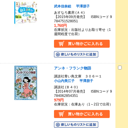
武本佳奈絵
平澤朋子
あすなろ書房 (Ａ４)
【2015年09月発売】 ISBNコード 9
784751528051
1,760円
在庫状況：出版社よりお取り寄せ（1
週間程度で出荷）
アンネ・フランク物語
講談社青い鳥文庫 ３０６ー１
小山内美江子
平澤朋子
講談社 (Ｂ４０)
【2014年07月発売】 ISBNコード 9
784062854351
979円
在庫状況：在庫あり（1～2日で出荷）