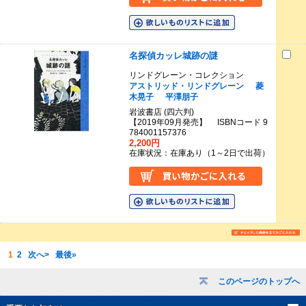
名探偵カッレ城跡の謎
リンドグレーン・コレクション
アストリッド・リンドグレーン
菱
木晃子
平澤朋子
岩波書店 (四六判)
【2019年09月発売】 ISBNコード 9
784001157376
2,200円
在庫状況：在庫あり（1～2日で出荷）
1
2
次へ>
最後»
このページのトップへ