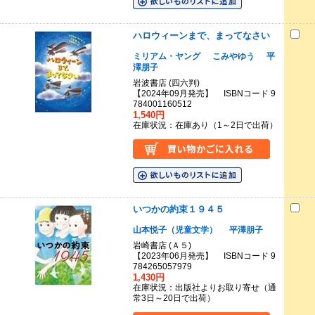
ハロウィーンまで、まってなさい
ミリアム・ヤング
こみやゆう
平
澤朋子
岩波書店 (四六判)
【2024年09月発売】 ISBNコード 9
784001160512
1,540円
在庫状況：在庫あり（1～2日で出荷）
いつかの約束１９４５
山本悦子（児童文学）
平澤朋子
岩崎書店 (Ａ５)
【2023年06月発売】 ISBNコード 9
784265057979
1,430円
在庫状況：出版社よりお取り寄せ（通
常3日～20日で出荷）