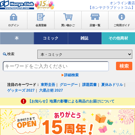
オンライン書店
【ホンヤクラブドットコム】
ログイン
会員登録
買い物かご
店舗一覧
ご利用ガイド
本
コミック
雑誌
その他商材
検索
詳細検索
注目のキーワード：
東野圭吾
｜
グローグー
｜
課題図書
｜
夏休みドリル
｜
ゲッターズ 2027
｜
六星占術 2027
【お知らせ】地震の影響による商品のお届けについて