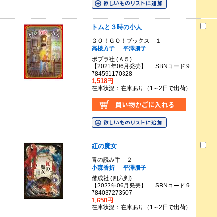
トムと３時の小人
ＧＯ！ＧＯ！ブックス １
高楼方子
平澤朋子
ポプラ社 (Ａ５)
【2021年06月発売】 ISBNコード 9
784591170328
1,518円
在庫状況：在庫あり（1～2日で出荷）
紅の魔女
青の読み手 ２
小森香折
平澤朋子
偕成社 (四六判)
【2022年06月発売】 ISBNコード 9
784037273507
1,650円
在庫状況：在庫あり（1～2日で出荷）