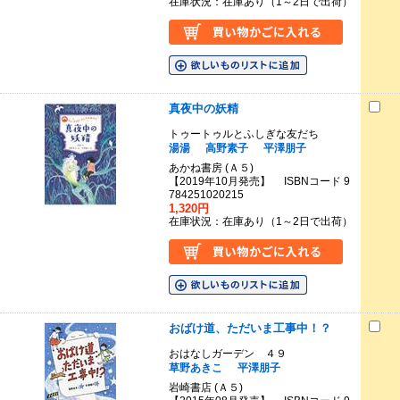
在庫状況：在庫あり（1～2日で出荷）
真夜中の妖精
トゥートゥルとふしぎな友だち
湯湯
高野素子
平澤朋子
あかね書房 (Ａ５)
【2019年10月発売】 ISBNコード 9
784251020215
1,320円
在庫状況：在庫あり（1～2日で出荷）
おばけ道、ただいま工事中！？
おはなしガーデン ４９
草野あきこ
平澤朋子
岩崎書店 (Ａ５)