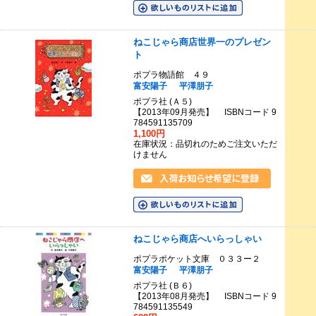
ねこじゃら商店世界一のプレゼン
ト
ポプラ物語館 ４９
富安陽子
平澤朋子
ポプラ社 (Ａ５)
【2013年09月発売】 ISBNコード 9
784591135709
1,100円
在庫状況：品切れのためご注文いただ
けません
ねこじゃら商店へいらっしゃい
ポプラポケット文庫 ０３３ー２
富安陽子
平澤朋子
ポプラ社 (Ｂ６)
【2013年08月発売】 ISBNコード 9
784591135549