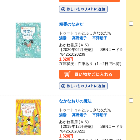
精霊のなみだ
トゥートゥルとふしぎな友だち
湯湯
髙野素子
平澤朋子
あかね書房 (Ａ５)
【2020年02月発売】 ISBNコード 9
784251020239
1,320円
在庫状況：在庫あり（1～2日で出荷）
なかなおりの魔法
トゥートゥルとふしぎな友だち
湯湯
髙野素子
平澤朋子
あかね書房 (Ａ５)
【2019年12月発売】 ISBNコード 9
784251020222
1,320円