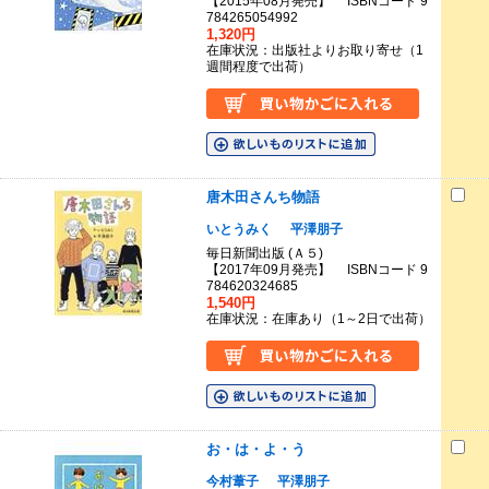
【2015年08月発売】 ISBNコード 9
784265054992
1,320円
在庫状況：出版社よりお取り寄せ（1
週間程度で出荷）
唐木田さんち物語
いとうみく
平澤朋子
毎日新聞出版 (Ａ５)
【2017年09月発売】 ISBNコード 9
784620324685
1,540円
在庫状況：在庫あり（1～2日で出荷）
お・は・よ・う
今村葦子
平澤朋子