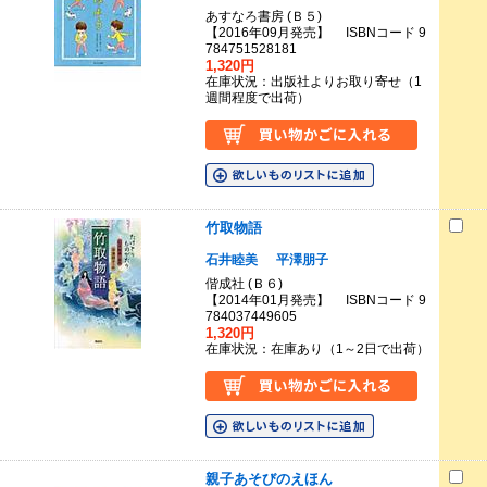
あすなろ書房 (Ｂ５)
【2016年09月発売】 ISBNコード 9
784751528181
1,320円
在庫状況：出版社よりお取り寄せ（1
週間程度で出荷）
竹取物語
石井睦美
平澤朋子
偕成社 (Ｂ６)
【2014年01月発売】 ISBNコード 9
784037449605
1,320円
在庫状況：在庫あり（1～2日で出荷）
親子あそびのえほん