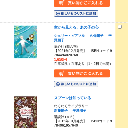
空から見える、あの子の心
シェリー・ピアソル
久保陽子
平
澤朋子
童心社 (四六判)
【2021年12月発売】 ISBNコード 9
784494020768
1,650円
在庫状況：在庫あり（1～2日で出荷）
スプーンは知っている
わくわくライブラリー
新藤悦子
平澤朋子
講談社 (Ａ５)
【2015年10月発売】 ISBNコード 9
784061957640