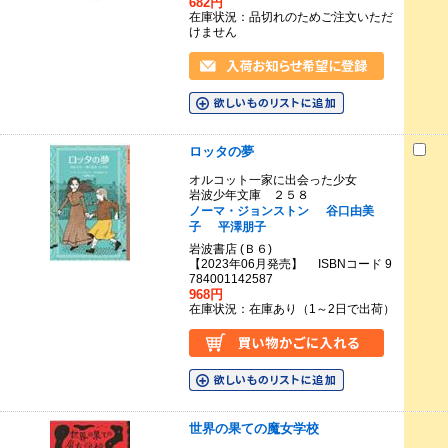
682円
在庫状況：品切れのためご注文いただ
けません
ロッタの夢
オルコット一家に出会った少女
岩波少年文庫 ２５８
ノーマ・ジョンストン
谷口由美
子
平澤朋子
岩波書店 (Ｂ６)
【2023年06月発売】 ISBNコード 9
784001142587
968円
在庫状況：在庫あり（1～2日で出荷）
世界の果ての魔女学校