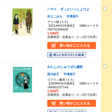
ハヤト、ずっといっしょだよ
井上こみち
平澤朋子
アリス館 (Ａ５)
【2014年03月発売】 ISBNコード 9
784752006640
1,540円
在庫状況：在庫あり（1～2日で出荷）
わたしのしゅうぜん横町
西川紀子
平澤朋子
ゴブリン書房 (Ａ５)
【2009年04月発売】 ISBNコード 9
784902257144
1,540円
在庫状況：在庫あり（1～2日で出荷）