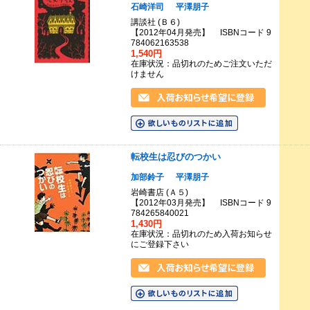
石崎洋司
平澤朋子
講談社 (Ｂ６)
【2012年04月発売】 ISBNコード 9
784062163538
1,540円
在庫状況：品切れのためご注文いただ
けません
転校生は忍びのつかい
加部鈴子
平澤朋子
岩崎書店 (Ａ５)
【2012年03月発売】 ISBNコード 9
784265840021
1,430円
在庫状況：品切れのため入荷お知らせ
にご登録下さい