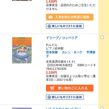
1,430円
在庫状況：品切れのためご注文いただ
けません
ドリーブ／コッペリア
れんだん
ピアノ絵本館
宮本良樹
カレン・タハラ
平澤朋
子
全音楽譜出版社 (Ａ４)
【2021年06月発売】 ISBNコード 9
784111781935
2,530円
在庫状況：出版社よりお取り寄せ（通
常3日～20日で出荷）
いもうとなんかいらない