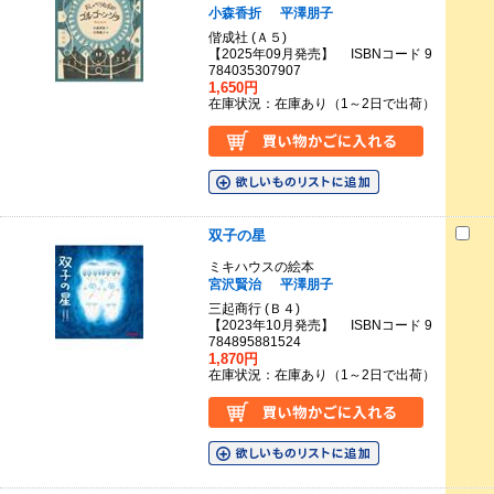
小森香折
平澤朋子
偕成社 (Ａ５)
【2025年09月発売】 ISBNコード 9
784035307907
1,650円
在庫状況：在庫あり（1～2日で出荷）
双子の星
ミキハウスの絵本
宮沢賢治
平澤朋子
三起商行 (Ｂ４)
【2023年10月発売】 ISBNコード 9
784895881524
1,870円
在庫状況：在庫あり（1～2日で出荷）