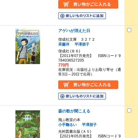
アゲハが消えた日
偕成社文庫 ３２７２
斉藤洋
平澤朋子
偕成社 (Ｂ６)
【2011年07月発売】 ISBNコード 9
784036527205
770円
在庫状況：出版社よりお取り寄せ（通
常3日～20日で出荷）
森の歌が聞こえる
飛ぶ教室の本
小手鞠るい
平澤朋子
光村図書出版 (Ａ５)
【2021年05月発売】 ISBNコード 9