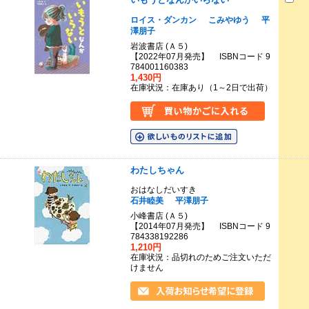
ロイス・ダンカン
こみやゆう
平
澤朋子
岩波書店 (Ａ５)
【2022年07月発売】 ISBNコード 9
784001160383
1,430円
在庫状況：在庫あり（1～2日で出荷）
わたしちゃん
おはなしだいすき
石井睦美
平澤朋子
小峰書店 (Ａ５)
【2014年07月発売】 ISBNコード 9
784338192286
1,210円
在庫状況：品切れのためご注文いただ
けません