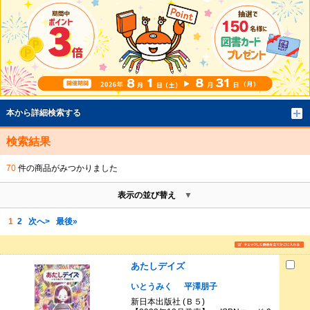
本から詳細検索する
検索結果
70
件の商品がみつかりました
表示の並び替え
1
2
次へ>
最後»
あたしデイズ
いとうみく
平澤朋子
新日本出版社 (Ｂ５)