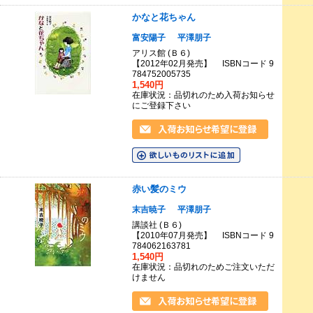
かなと花ちゃん
富安陽子
平澤朋子
アリス館 (Ｂ６)
【2012年02月発売】 ISBNコード 9
784752005735
1,540円
在庫状況：品切れのため入荷お知らせ
にご登録下さい
赤い髪のミウ
末吉暁子
平澤朋子
講談社 (Ｂ６)
【2010年07月発売】 ISBNコード 9
784062163781
1,540円
在庫状況：品切れのためご注文いただ
けません