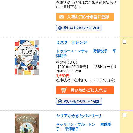
在庫状況：品切れのため入荷お知らせ
にご登録下さい
ミスターオレンジ
トゥルース・マティ
野坂悦子
平
澤朋子
朔北社 (Ｂ６)
【2016年09月発売】 ISBNコード 9
784860851248
1,650円
在庫状況：在庫あり（1～2日で出荷）
シリアからきたバレリーナ
キャサリン・ブルートン
尾﨑愛
子
平澤朋子