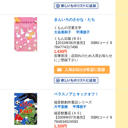
きんいろのさかな・たち
くもんの児童文学
大谷美和子
平澤朋子
くもん出版 (Ｂ６)
【2010年06月発売】 ISBNコード 9
784774317496
1,430円
在庫状況：品切れのため入荷お知らせ
にご登録下さい
ベラスノアとキックオフ！
福音館創作童話シリーズ
片平直樹
平澤朋子
福音館書店 (Ａ５)
【2009年07月発売】 ISBNコード 9
784834024593
1,320円