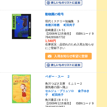
動物園の暗号
現代ミステリー短編集 ３
有栖川有栖
町田尚子
岩崎書店 (Ａ５)
【2006年12月発売】 ISBNコード 9
784265067732
1,540円
在庫状況：品切れのため入荷お知らせ
にご登録下さい
ペギー・スー ２
角川つばさ文庫 Ｅふ１ー２
蜃気楼の国へ飛ぶ
セルジュ・ブリュソロ
金子ゆき
子
町田尚子
角川書店 (Ｂ４０)
【2009年12月発売】 ISBNコード 9