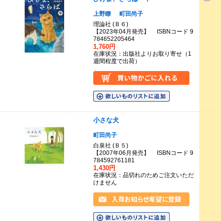
上野瞭
町田尚子
理論社 (Ｂ６)
【2023年04月発売】 ISBNコード 9
784652205464
1,760円
在庫状況：出版社よりお取り寄せ（1
週間程度で出荷）
小さな犬
町田尚子
白泉社 (Ｂ５)
【2007年06月発売】 ISBNコード 9
784592761181
1,430円
在庫状況：品切れのためご注文いただ
けません