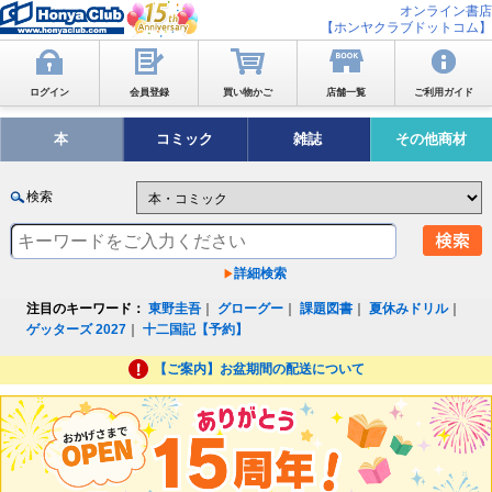
オンライン書店
【ホンヤクラブドットコム】
ログイン
会員登録
買い物かご
店舗一覧
ご利用ガイド
本
コミック
雑誌
その他商材
検索
詳細検索
注目のキーワード：
東野圭吾
｜
グローグー
｜
課題図書
｜
夏休みドリル
｜
ゲッターズ 2027
｜
十二国記【予約】
【ご案内】お盆期間の配送について