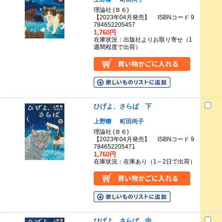
理論社 (Ｂ６)
【2023年04月発売】 ISBNコード 9
784652205457
1,760円
在庫状況：出版社よりお取り寄せ（1
週間程度で出荷）
ひげよ、さらば 下
上野瞭
町田尚子
理論社 (Ｂ６)
【2023年04月発売】 ISBNコード 9
784652205471
1,760円
在庫状況：在庫あり（1～2日で出荷）
ひげよ、さらば 中