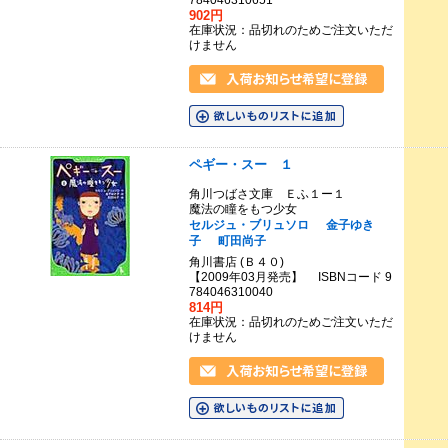
784046310651
902円
在庫状況：品切れのためご注文いただ
けません
ペギー・スー １
角川つばさ文庫 Ｅふ１ー１
魔法の瞳をもつ少女
セルジュ・ブリュソロ
金子ゆき
子
町田尚子
角川書店 (Ｂ４０)
【2009年03月発売】 ISBNコード 9
784046310040
814円
在庫状況：品切れのためご注文いただ
けません