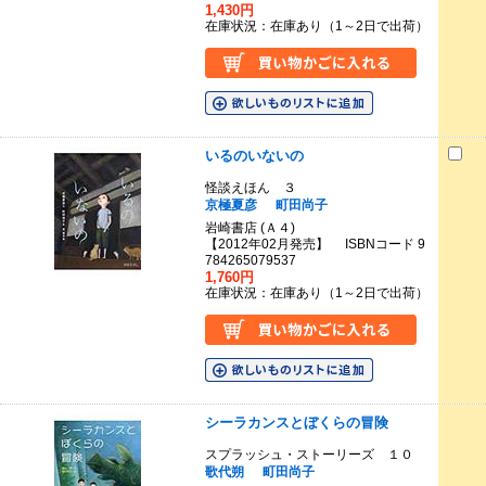
1,430円
在庫状況：在庫あり（1～2日で出荷）
いるのいないの
怪談えほん ３
京極夏彦
町田尚子
岩崎書店 (Ａ４)
【2012年02月発売】 ISBNコード 9
784265079537
1,760円
在庫状況：在庫あり（1～2日で出荷）
シーラカンスとぼくらの冒険
スプラッシュ・ストーリーズ １０
歌代朔
町田尚子