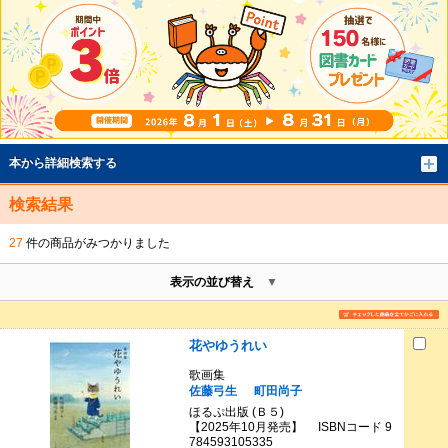
本から詳細検索する
検索結果
27
件の商品がみつかりました
表示の並び替え
花やゆうれい
歌画集
佐藤弓生
町田尚子
ほるぷ出版 (Ｂ５)
【2025年10月発売】 ISBNコード 9
784593105335