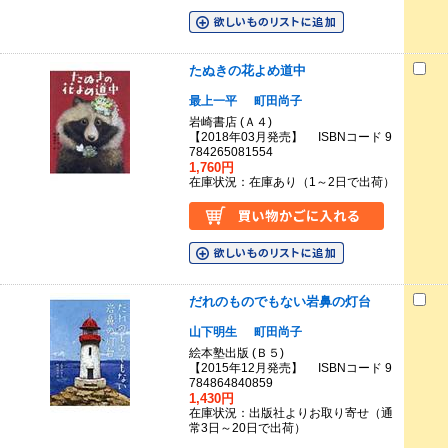
たぬきの花よめ道中
最上一平
町田尚子
岩崎書店 (Ａ４)
【2018年03月発売】 ISBNコード 9
784265081554
1,760円
在庫状況：在庫あり（1～2日で出荷）
だれのものでもない岩鼻の灯台
山下明生
町田尚子
絵本塾出版 (Ｂ５)
【2015年12月発売】 ISBNコード 9
784864840859
1,430円
在庫状況：出版社よりお取り寄せ（通
常3日～20日で出荷）