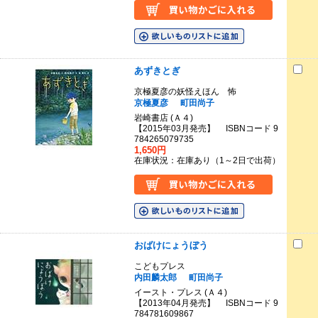
あずきとぎ
京極夏彦の妖怪えほん 怖
京極夏彦
町田尚子
岩崎書店 (Ａ４)
【2015年03月発売】 ISBNコード 9
784265079735
1,650円
在庫状況：在庫あり（1～2日で出荷）
おばけにょうぼう
こどもプレス
内田麟太郎
町田尚子
イースト・プレス (Ａ４)
【2013年04月発売】 ISBNコード 9
784781609867