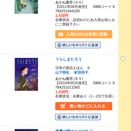
あかね書房 (Ａ５)
【2011年09月発売】 ISBNコード 9
784251044105
1,430円
在庫状況：品切れのため入荷お知らせ
にご登録下さい
うらしまたろう
日本の昔話えほん ６
山下明生
町田尚子
あかね書房 (Ｂ５)
【2010年05月発売】 ISBNコード 9
784251011565
1,430円
在庫状況：在庫あり（1～2日で出荷）