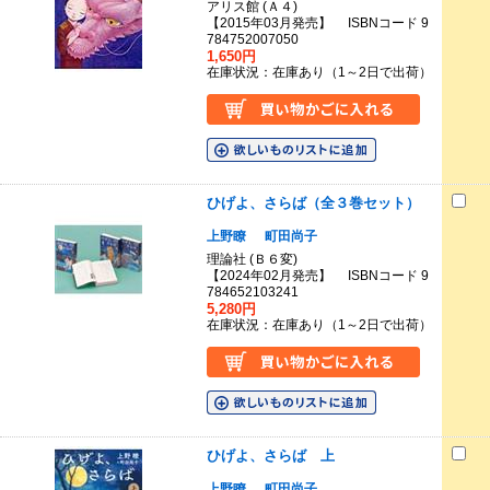
アリス館 (Ａ４)
【2015年03月発売】 ISBNコード 9
784752007050
1,650円
在庫状況：在庫あり（1～2日で出荷）
ひげよ、さらば（全３巻セット）
上野瞭
町田尚子
理論社 (Ｂ６変)
【2024年02月発売】 ISBNコード 9
784652103241
5,280円
在庫状況：在庫あり（1～2日で出荷）
ひげよ、さらば 上
上野瞭
町田尚子