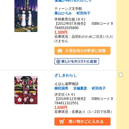
逢魔が時のものがたり
ティーンズ文学館
巣山ひろみ
町田尚子
学研教育出版 (Ｂ６)
【2012年07月発売】 ISBNコード 9
784052035890
1,320円
在庫状況：品切れのためご注文いただ
けません
ざしきわらし
えほん遠野物語
柳田国男
京極夏彦
町田尚子
汐文社 (Ａ４)
【2016年12月発売】 ISBNコード 9
784811322551
1,650円
在庫状況：在庫あり（1～2日で出荷）