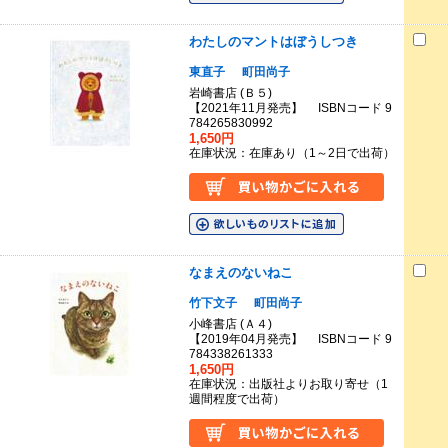
わたしのマントはぼうしつき
東直子
町田尚子
岩崎書店 (Ｂ５)
【2021年11月発売】 ISBNコード 9
784265830992
1,650円
在庫状況：在庫あり（1～2日で出荷）
なまえのないねこ
竹下文子
町田尚子
小峰書店 (Ａ４)
【2019年04月発売】 ISBNコード 9
784338261333
1,650円
在庫状況：出版社よりお取り寄せ（1
週間程度で出荷）