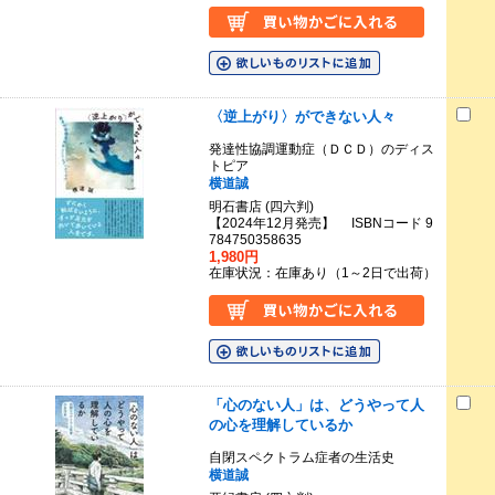
〈逆上がり〉ができない人々
発達性協調運動症（ＤＣＤ）のディス
トピア
横道誠
明石書店 (四六判)
【2024年12月発売】 ISBNコード 9
784750358635
1,980円
在庫状況：在庫あり（1～2日で出荷）
「心のない人」は、どうやって人
の心を理解しているか
自閉スペクトラム症者の生活史
横道誠