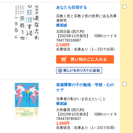
あなたも狂信する
宗教１世と宗教２世の世界に迫る共事
者研究
横道誠
太田出版 (四六判)
【2023年12月発売】 ISBNコード 9
784778318987
2,530円
在庫状況：在庫あり（1～2日で出荷）
発達障害の子の勉強・学校・心の
ケア
当事者の私がいま伝えたいこと
横道誠
大和書房 (四六判)
【2023年10月発売】 ISBNコード 9
784479785927
1,650円
在庫状況：在庫あり（1～2日で出荷）