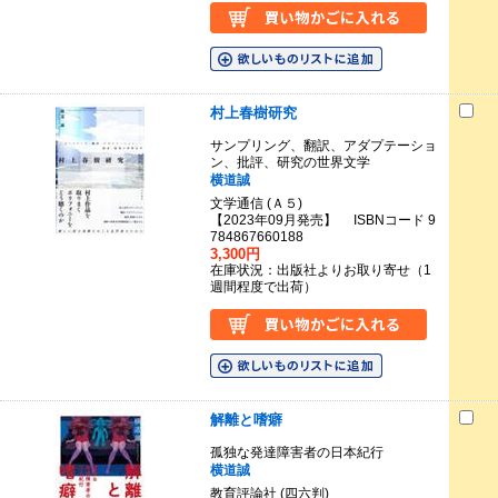
村上春樹研究
サンプリング、翻訳、アダプテーショ
ン、批評、研究の世界文学
横道誠
文学通信 (Ａ５)
【2023年09月発売】 ISBNコード 9
784867660188
3,300円
在庫状況：出版社よりお取り寄せ（1
週間程度で出荷）
解離と嗜癖
孤独な発達障害者の日本紀行
横道誠
教育評論社 (四六判)