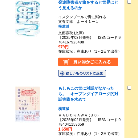
発達障害者が旅をすると世界はど
う見えるのか
イスタンブールで青に溺れる
文春文庫 よー４１ー１
横道誠
文藝春秋 (文庫)
【2025年03月発売】 ISBNコード 9
784167923488
979円
在庫状況：在庫あり（1～2日で出荷）
もしもこの世に対話がなかった
ら。 オープンダイアローグ的対
話実践を求めて
横道誠
ＫＡＤＯＫＡＷＡ (Ｂ６)
【2025年02月発売】 ISBNコード 9
784041153659
1,650円
在庫状況：在庫あり（1～2日で出荷）