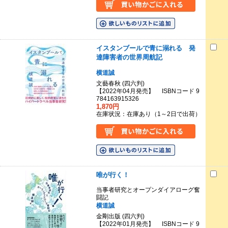
イスタンブールで青に溺れる 発
達障害者の世界周航記
横道誠
文藝春秋 (四六判)
【2022年04月発売】 ISBNコード 9
784163915326
1,870円
在庫状況：在庫あり（1～2日で出荷）
唯が行く！
当事者研究とオープンダイアローグ奮
闘記
横道誠
金剛出版 (四六判)
【2022年01月発売】 ISBNコード 9