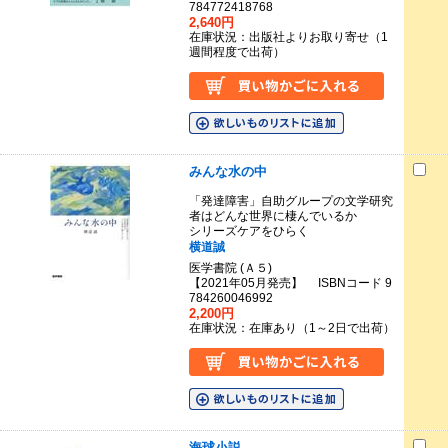
784772418768
2,640円
在庫状況：出版社よりお取り寄せ（1
週間程度で出荷）
みんな水の中
「発達障害」自助グループの文学研究
者はどんな世界に棲んでいるか
シリーズケアをひらく
横道誠
医学書院 (Ａ５)
【2021年05月発売】 ISBNコード 9
784260046992
2,200円
在庫状況：在庫あり（1～2日で出荷）
海球小説