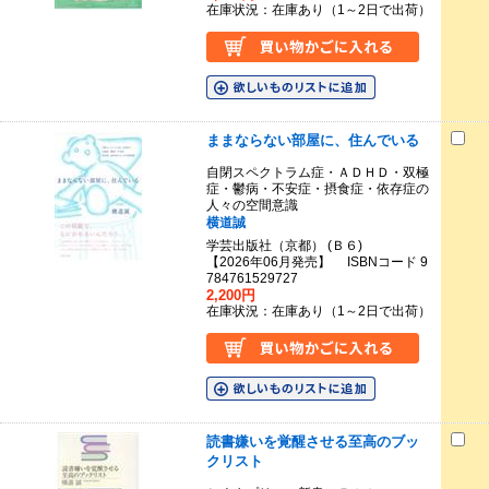
在庫状況：在庫あり（1～2日で出荷）
ままならない部屋に、住んでいる
自閉スペクトラム症・ＡＤＨＤ・双極
症・鬱病・不安症・摂食症・依存症の
人々の空間意識
横道誠
学芸出版社（京都） (Ｂ６)
【2026年06月発売】 ISBNコード 9
784761529727
2,200円
在庫状況：在庫あり（1～2日で出荷）
読書嫌いを覚醒させる至高のブッ
クリスト