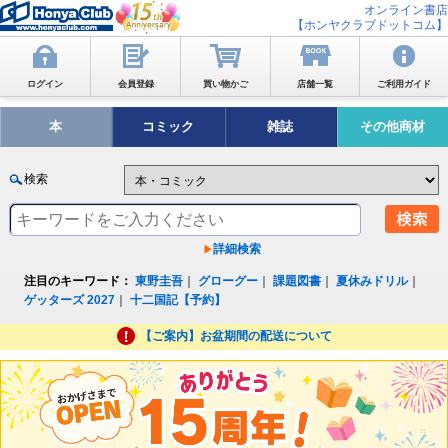
オンライン書店
【ホンヤクラブドットコム】
ログイン
会員登録
買い物かご
店舗一覧
ご利用ガイド
本
コミック
雑誌
その他商材
検索
詳細検索
注目のキーワード：
東野圭吾
｜
グローグー
｜
課題図書
｜
夏休みドリル
｜
ゲッターズ 2027
｜
十二国記【予約】
【ご案内】お盆期間の配送について