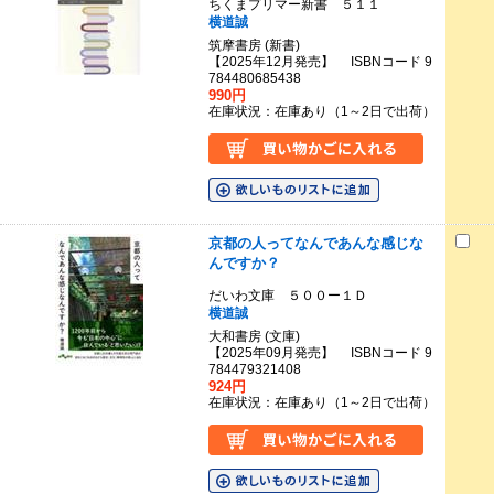
ちくまプリマー新書 ５１１
横道誠
筑摩書房 (新書)
【2025年12月発売】 ISBNコード 9
784480685438
990円
在庫状況：在庫あり（1～2日で出荷）
京都の人ってなんであんな感じな
んですか？
だいわ文庫 ５００ー１Ｄ
横道誠
大和書房 (文庫)
【2025年09月発売】 ISBNコード 9
784479321408
924円
在庫状況：在庫あり（1～2日で出荷）