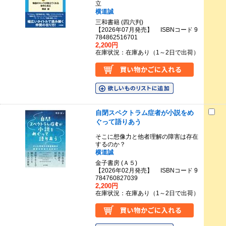
立
横道誠
三和書籍 (四六判)
【2026年07月発売】 ISBNコード 9
784862516701
2,200円
在庫状況：在庫あり（1～2日で出荷）
自閉スペクトラム症者が小説をめ
ぐって語りあう
そこに想像力と他者理解の障害は存在
するのか？
横道誠
金子書房 (Ａ５)
【2026年02月発売】 ISBNコード 9
784760827039
2,200円
在庫状況：在庫あり（1～2日で出荷）