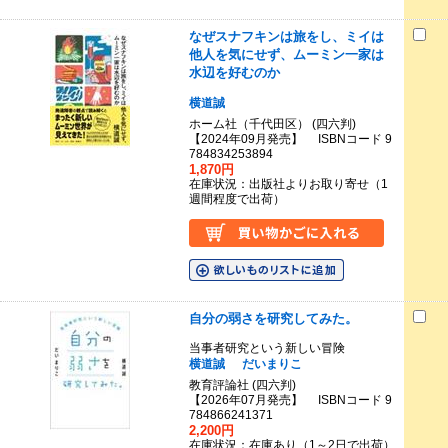
なぜスナフキンは旅をし、ミイは
他人を気にせず、ムーミン一家は
水辺を好むのか
横道誠
ホーム社（千代田区） (四六判)
【2024年09月発売】 ISBNコード 9
784834253894
1,870円
在庫状況：出版社よりお取り寄せ（1
週間程度で出荷）
自分の弱さを研究してみた。
当事者研究という新しい冒険
横道誠
だいまりこ
教育評論社 (四六判)
【2026年07月発売】 ISBNコード 9
784866241371
2,200円
在庫状況：在庫あり（1～2日で出荷）