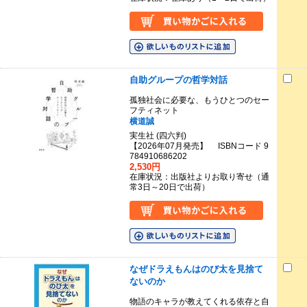
自助グループの哲学対話
孤独社会に必要な、もうひとつのセー
フティネット
横道誠
実生社 (四六判)
【2026年07月発売】 ISBNコード 9
784910686202
2,530円
在庫状況：出版社よりお取り寄せ（通
常3日～20日で出荷）
なぜドラえもんはのび太を見捨て
ないのか
物語のキャラが教えてくれる依存と自