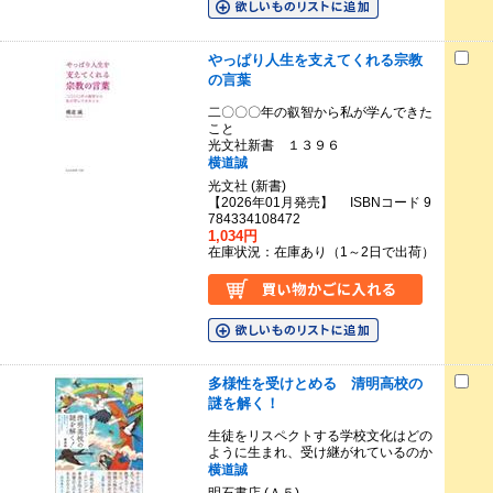
やっぱり人生を支えてくれる宗教
の言葉
二〇〇〇年の叡智から私が学んできた
こと
光文社新書 １３９６
横道誠
光文社 (新書)
【2026年01月発売】 ISBNコード 9
784334108472
1,034円
在庫状況：在庫あり（1～2日で出荷）
多様性を受けとめる 清明高校の
謎を解く！
生徒をリスペクトする学校文化はどの
ように生まれ、受け継がれているのか
横道誠