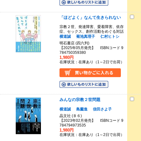
「ほどよく」なんて生きられない
宗教２世、発達障害、愛着障害、依存
症、セックス、創作活動をめぐる対話
横道誠
菊池真理子
仁村ヒトシ
明石書店 (四六判)
【2025年05月発売】 ISBNコード 9
784750359380
1,980円
在庫状況：在庫あり（1～2日で出荷）
みんなの宗教２世問題
横道誠
島薗進
信田さよ子
晶文社 (Ｂ６)
【2023年02月発売】 ISBNコード 9
784794973535
1,980円
在庫状況：在庫あり（1～2日で出荷）