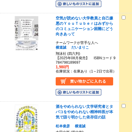
空気が読めない大学教員と自己嫌
悪のＹｏｕＴｕｂｅｒはみずから
のコミュニケーション困難にどう
向きあって
チームワークが苦手な人へ
横道誠
だいまりこ
翔泳社 (四六判)
【2025年08月発売】 ISBNコード 9
784798189697
1,980円
在庫状況：在庫あり（1～2日で出荷）
酒をやめられない文学研究者とタ
バコをやめられない精神科医が本
気で語り明かした依存症の話
松本俊彦
横道誠