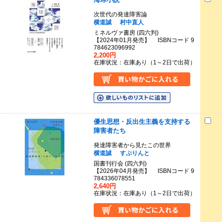
次世代の発達障害論
横道誠
村中直人
ミネルヴァ書房 (四六判)
【2024年01月発売】 ISBNコード 9
784623096992
2,200円
在庫状況：在庫あり（1～2日で出荷）
優生思想・反出生主義を支持する
障害者たち
発達障害者から見たこの世界
横道誠
すぷりんと
国書刊行会 (四六判)
【2026年04月発売】 ISBNコード 9
784336078551
2,640円
在庫状況：在庫あり（1～2日で出荷）