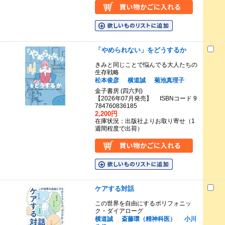
「やめられない」をどうするか
きみと同じことで悩んでる大人たちの
生存戦略
松本俊彦
横道誠
菊池真理子
金子書房 (四六判)
【2026年07月発売】 ISBNコード 9
784760836185
2,200円
在庫状況：出版社よりお取り寄せ（1
週間程度で出荷）
ケアする対話
この世界を自由にするポリフォニッ
ク・ダイアローグ
横道誠
斎藤環（精神科医）
小川