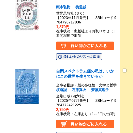
頭木弘樹
横道誠
世界思想社 (Ｂ６)
【2023年11月発売】 ISBNコード 9
784790717836
1,870円
在庫状況：出版社よりお取り寄せ（1
週間程度で出荷）
自閉スペクトラム症の私は、いか
にこの世界を生きているか
当事者批評・脳の多様性・文学と哲学
横道誠
石原真衣
斎藤真理子
金剛出版 (四六判)
【2025年07月発売】 ISBNコード 9
784772421225
2,750円
在庫状況：在庫あり（1～2日で出荷）