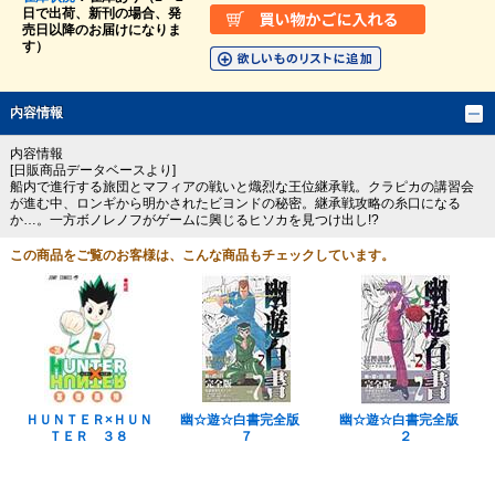
日で出荷、新刊の場合、発
売日以降のお届けになりま
す）
内容情報
内容情報
[日販商品データベースより]
船内で進行する旅団とマフィアの戦いと熾烈な王位継承戦。クラピカの講習会
が進む中、ロンギから明かされたビヨンドの秘密。継承戦攻略の糸口になる
か…。一方ボノレノフがゲームに興じるヒソカを見つけ出し!?
この商品をご覧のお客様は、こんな商品もチェックしています。
ＨＵＮＴＥＲ×ＨＵＮ
幽☆遊☆白書完全版
幽☆遊☆白書完全版
ＴＥＲ ３８
７
２