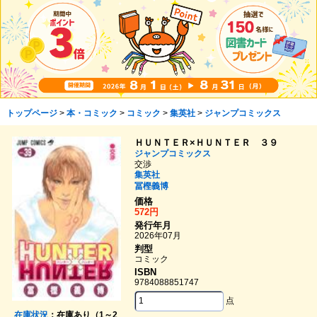
トップページ
>
本・コミック
>
コミック
>
集英社
>
ジャンプコミックス
ＨＵＮＴＥＲ×ＨＵＮＴＥＲ ３９
ジャンプコミックス
交渉
集英社
冨樫義博
価格
572円
発行年月
2026年07月
判型
コミック
ISBN
9784088851747
点
在庫状況
：在庫あり（1～2