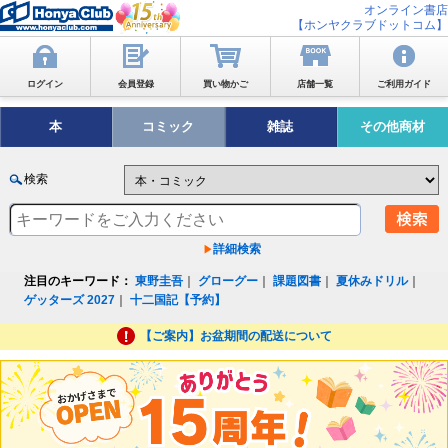
オンライン書店
【ホンヤクラブドットコム】
ログイン
会員登録
買い物かご
店舗一覧
ご利用ガイド
本
コミック
雑誌
その他商材
検索
詳細検索
注目のキーワード：
東野圭吾
｜
グローグー
｜
課題図書
｜
夏休みドリル
｜
ゲッターズ 2027
｜
十二国記【予約】
【ご案内】お盆期間の配送について