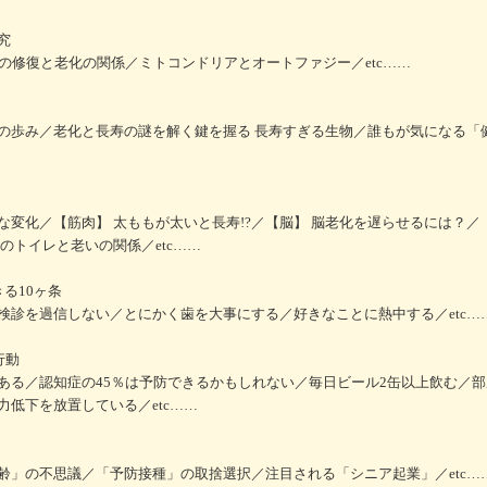
究
の修復と老化の関係／ミトコンドリアとオートファジー／etc……
の歩み／老化と長寿の謎を解く鍵を握る 長寿すぎる生物／誰もが気になる「
変化／【筋肉】 太ももが太いと長寿!?／【脳】 脳老化を遅らせるには？／
のトイレと老いの関係／etc……
る10ヶ条
検診を過信しない／とにかく歯を大事にする／好きなことに熱中する／etc…
行動
ある／認知症の45％は予防できるかもしれない／毎日ビール2缶以上飲む／
低下を放置している／etc……
齢」の不思議／「予防接種」の取捨選択／注目される「シニア起業」／etc…