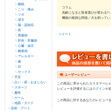
睡眠
コラム
こり・痛み
高齢になると医者選びが変わる!?
ツボ
機能の複雑な関係／犬を飼ってい
漢方
脳・認知症
癌
ツイート
胃腸病
肝炎・肝臓病
心臓・血圧
糖尿病
アレルギー
歯
目
セックス
ユーザーレビュー
手芸
占い・易・おまじない
この商品に寄せられたカスタマーレ
スポーツ
レビューを評価するには
ログイン
が
趣味
ゲーム
この商品に対するあなたのレビュー
地図・ガイド
芸術・アート