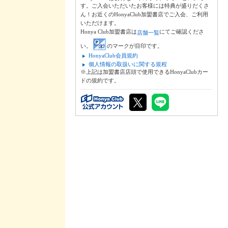
す。ご入会いただいたお客様には特典が盛りだくさ
ん！お近くのHonyaClub加盟書店でご入会、ご利用
いただけます。
Honya Club加盟書店は
にてご確認くださ
店舗一覧
い。
のマークが目印です。
HonyaClub会員規約
個人情報の取扱いに関する規程
※上記は加盟書店店頭で使用できるHonyaClubカー
ドの規約です。