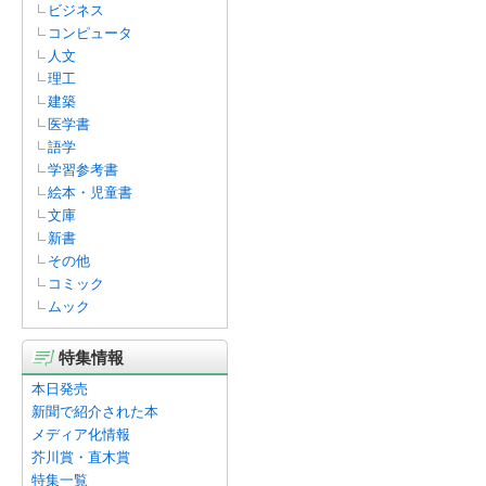
ビジネス
コンピュータ
人文
理工
建築
医学書
語学
学習参考書
絵本・児童書
文庫
新書
その他
コミック
ムック
特集情報
本日発売
新聞で紹介された本
メディア化情報
芥川賞・直木賞
特集一覧