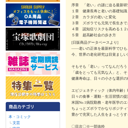
序章 「老い」の謎に迫る最新研
１章 健康長寿と老いの基礎知識
２章 カラダの老いと変化
３章 ズボラでも元気で長生きで
４章 認知症リスクを高める１２
５章 超高齢社会の歩き方
[日販商品データベースより]
――老いの正体を最新科学でひも
今、世界の老化研究は目覚ましい
そもそも「老い」ってなんだろう
「歳をとっても元気な人」と、そ
健康寿命は、日々の小さな選択の
エピジェネティック（体内年齢）
日々の食事・運動・生活習慣の提
米国No.1病院勤務・老年医学の
ちょっとズボラでかなりポジティ
豊かで充実した人生をまっとうす
本・コミック
文芸
〇目次〇※一部抜粋