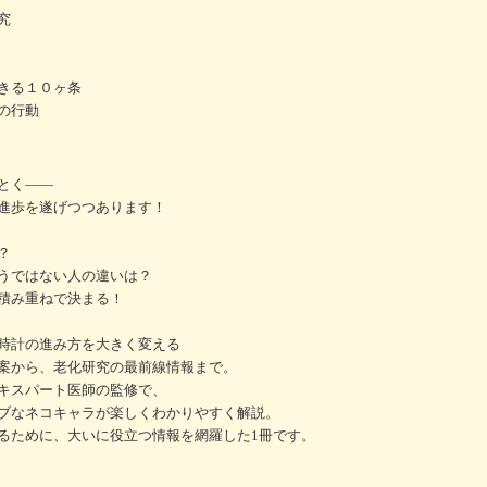
究
きる１０ヶ条
の行動
とく――
進歩を遂げつつあります！
？
うではない人の違いは？
積み重ねで決まる！
時計の進み方を大きく変える
案から、老化研究の最前線情報まで。
エキスパート医師の監修で、
ブなネコキャラが楽しくわかりやすく解説。
るために、大いに役立つ情報を網羅した1冊です。