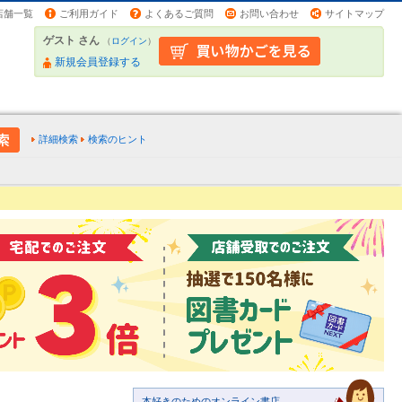
店舗一覧
ご利用ガイド
よくあるご質問
お問い合わせ
サイトマップ
ゲスト さん
（
ログイン
）
新規会員登録する
詳細検索
検索のヒント
本好きのためのオンライン書店