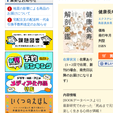
重要なお知らせ
地震の影響による商品の
健康長
お届けについて
エクスナレ
宅配注文の配送料・代金
島影真奈美
引換手数料改定のお知らせ
価格
発行年月
判型
ISBN
在庫状況
：在庫あり
（1～2日で出荷、新
刊の場合、発売日以
降のお届けになりま
す）
内容情報
[BOOKデータベースより]
最新研究でわかった「死ぬまで元
楽しく生きる心得が満載！