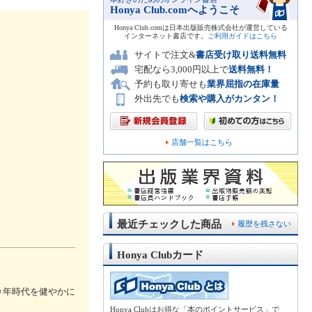
Honya Club.comへようこそ
Honya Club.comは日本出版販売株式会社が運営している
インターネット書店です。
ご利用ガイドはこちら
サイトで注文&
書店受け取り送料無料
宅配なら3,000円以上で
送料無料！
予約も取り寄せも
業界屈指の在庫量
外出先でも
検索や購入がカンタン！
店舗一覧はこちら
最近チェックした商品
履歴を残さない
Honya Clubカード
０年時代を健やかに
Honya Clubはお得な「本のポイントサービス」で