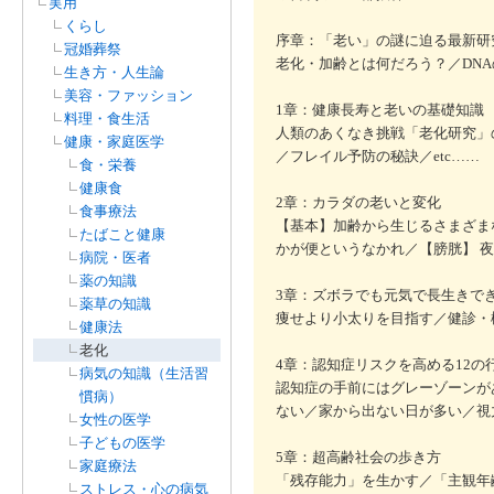
実用
くらし
序章：「老い」の謎に迫る最新研
冠婚葬祭
老化・加齢とは何だろう？／DNA
生き方・人生論
美容・ファッション
1章：健康長寿と老いの基礎知識
料理・食生活
人類のあくなき挑戦「老化研究」
健康・家庭医学
／フレイル予防の秘訣／etc……
食・栄養
健康食
2章：カラダの老いと変化
食事療法
【基本】加齢から生じるさまざまな
たばこと健康
かが便というなかれ／【膀胱】 夜
病院・医者
薬の知識
3章：ズボラでも元気で長生きでき
薬草の知識
痩せより小太りを目指す／健診・
健康法
老化
4章：認知症リスクを高める12の
病気の知識（生活習
認知症の手前にはグレーゾーンが
慣病）
ない／家から出ない日が多い／視力
女性の医学
子どもの医学
5章：超高齢社会の歩き方
家庭療法
「残存能力」を生かす／「主観年
ストレス・心の病気