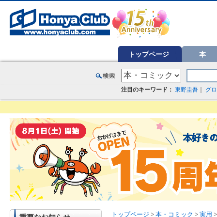
オンライン書店【ホンヤクラブ】はお好きな本屋での受け取りで送料無料！新刊予約・通販も。本（書籍）、雑誌、漫
トップページ
本
注目のキーワード：
東野圭吾
｜
グロ
トップページ
>
本・コミック
>
実用