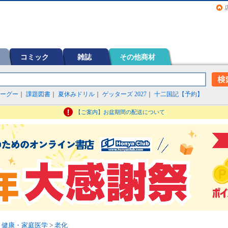
画（コミック）など在庫も充実
コミック
雑誌
その他商材
ーグー
｜
課題図書
｜
夏休みドリル
｜
ゲッターズ 2027
｜
十二国記【予約】
【ご案内】お盆期間の配送について
>
健康・家庭医学
>
老化