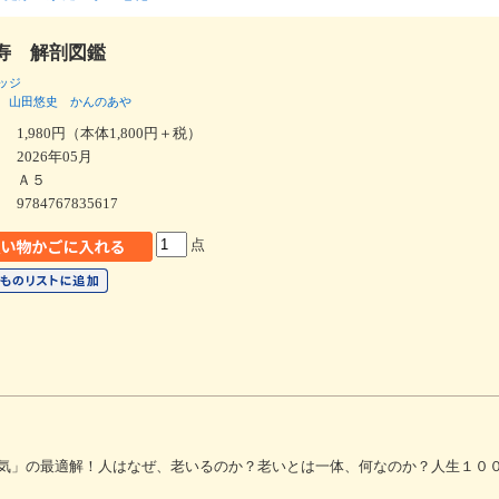
寿 解剖図鑑
ッジ
山田悠史
かんのあや
1,980円（本体1,800円＋税）
2026年05月
Ａ５
9784767835617
点
気」の最適解！人はなぜ、老いるのか？老いとは一体、何なのか？人生１０