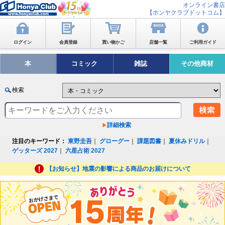
オンライン書店
【ホンヤクラブドットコム】
ログイン
会員登録
買い物かご
店舗一覧
ご利用ガイド
本
コミック
雑誌
その他商材
検索
詳細検索
注目のキーワード：
東野圭吾
｜
グローグー
｜
課題図書
｜
夏休みドリル
｜
ゲッターズ 2027
｜
六星占術 2027
【お知らせ】地震の影響による商品のお届けについて