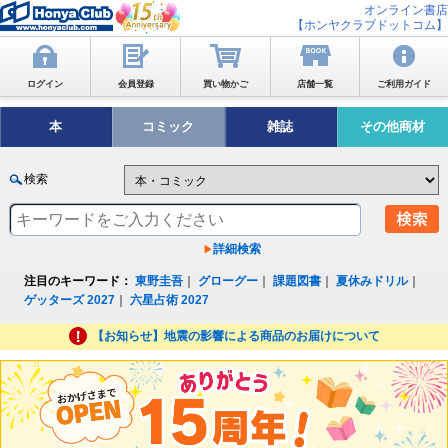
オンライン書店
【ホンヤクラブドットコム】
ログイン
会員登録
買い物かご
店舗一覧
ご利用ガイド
本
コミック
雑誌
その他商材
検索
詳細検索
注目のキーワード：
東野圭吾
｜
グローグー
｜
課題図書
｜
夏休みドリル
｜
ゲッターズ 2027
｜
六星占術 2027
【お知らせ】地震の影響による商品のお届けについて