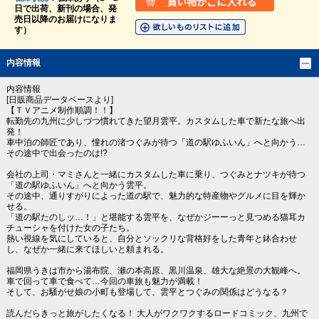
日で出荷、新刊の場合、発
売日以降のお届けになりま
す）
内容情報
内容情報
[日販商品データベースより]
【ＴＶアニメ制作順調！！】
転勤先の九州に少しづつ慣れてきた望月雲平。カスタムした車で新たな旅へ出
発！
車中泊の師匠であり、憧れの渚つぐみが待つ「道の駅ゆふいん」へと向かう…
その途中で出会ったのは!?
会社の上司・マミさんと一緒にカスタムした車に乗り、つぐみとナツキが待つ
「道の駅ゆふいん」へと向かう雲平。
その途中、通りすがりによった道の駅で、魅力的な特産物やグルメに目を輝か
せる。
「道の駅たのしッ…！」と堪能する雲平を、なぜかジーーっと見つめる猫耳カ
チューシャを付けた女の子たち。
熱い視線を気にしていると、自分とソックリな背格好をした青年と鉢合わせ
し、なぜか一緒に来てほしいと頼まれる。
福岡県うきは市から湯布院、瀬の本高原、黒川温泉、雄大な絶景の大観峰へ。
車で回って車で食べて…今回の車旅も魅力が満載！
そして、お騒がせ娘の小町も登場して、雲平とつぐみの関係はどうなる？
読んだらきっと旅がしたくなる！ 大人がワクワクするロードコミック、九州で