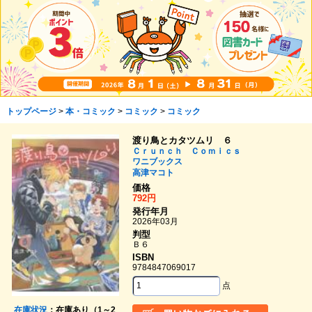
トップページ
>
本・コミック
>
コミック
>
コミック
渡り鳥とカタツムリ ６
Ｃｒｕｎｃｈ Ｃｏｍｉｃｓ
ワニブックス
高津マコト
価格
792円
発行年月
2026年03月
判型
Ｂ６
ISBN
9784847069017
点
在庫状況
：在庫あり（1～2