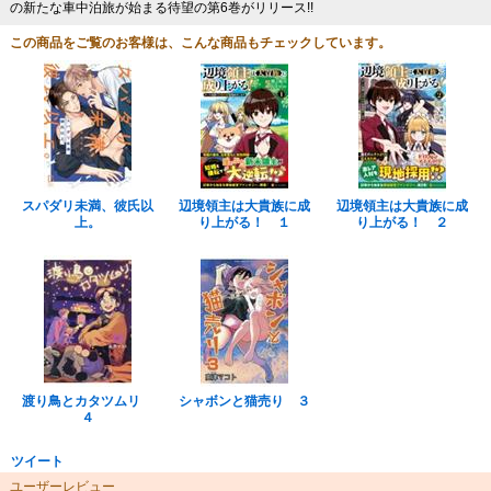
の新たな車中泊旅が始まる待望の第6巻がリリース!!
この商品をご覧のお客様は、こんな商品もチェックしています。
スパダリ未満、彼氏以
辺境領主は大貴族に成
辺境領主は大貴族に成
上。
り上がる！ １
り上がる！ ２
渡り鳥とカタツムリ
シャボンと猫売り ３
４
ツイート
ユーザーレビュー