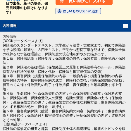
日で出荷、新刊の場合、発
売日以降のお届けになりま
す）
内容情報
内容情報
[BOOKデータベースより]
保険法のスタンダードテキスト。大学生から法曹・実務家まで、初めて保険法
を学ぶ読者に最適な、入門テキスト。平明かつ懇切丁寧な記述で、保険法全体
の根幹をなす基礎理論と、保険制度の現在地を鮮やかに描き出す。
第１章 保険法総論（保険制度；保険取引の特色；保険監督；保険契約と保険
法）
第２章 保険法の基礎理論（保険経営上の原則と保険法特有のルール；保険法
特有の強行法的規整；保険と代位―保険法と損害賠償法の交錯）
第３章 損害保険（損害保険契約の内容―一般的内容；損害保険契約の内容―
損害保険の特色；損害保険契約の成立；保険料の支払；損害保険関係の変動；
損害のてん補；保険契約の終了；保険担保；責任保険；自動車保険；海上保
険）
第４章 生命保険（生命保険契約の内容；生命保険契約の成立；保険料の支
払；保険契約者・保険金受取人の変更；危険の変動；保険金の支払（保険給
付）；生命保険契約の終了；生命保険契約の多様な利用方法；生命保険契約か
ら生ずる権利の処分・担保化・差押え）
第５章 傷害疾病保険（総説；傷害保険契約の内容；契約の終了；傷害疾病保
険と保険代位；保険給付と損害賠償金の調整；疾病保険契約の内容；道徳危険
とその対策）
[日販商品データベースより]
保険法の諸規定の概要と趣旨，保険制度全体の基礎理論，最新のトピックを取