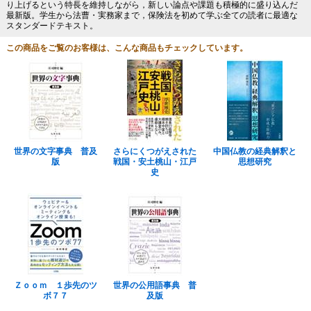
り上げるという特長を維持しながら，新しい論点や課題も積極的に盛り込んだ
最新版。学生から法曹・実務家まで，保険法を初めて学ぶ全ての読者に最適な
スタンダードテキスト。
この商品をご覧のお客様は、こんな商品もチェックしています。
世界の文字事典 普及
さらにくつがえされた
中国仏教の経典解釈と
版
戦国・安土桃山・江戸
思想研究
史
Ｚｏｏｍ １歩先のツ
世界の公用語事典 普
ボ７７
及版