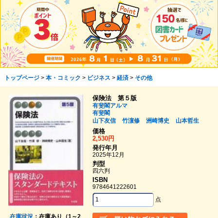
トップページ
>
本・コミック
>
ビジネス
>
経済
>
その他
保険法 第５版
有斐閣アルマ
有斐閣
山下友信
竹濵修
洲崎博史
山本哲生
価格
2,530円
発行年月
2025年12月
判型
四六判
ISBN
9784641222601
点
在庫状況
：在庫あり（1～2