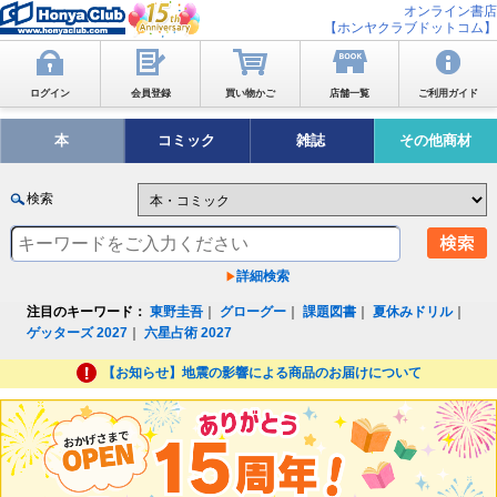
オンライン書店
【ホンヤクラブドットコム】
ログイン
会員登録
買い物かご
店舗一覧
ご利用ガイド
本
コミック
雑誌
その他商材
検索
詳細検索
注目のキーワード：
東野圭吾
｜
グローグー
｜
課題図書
｜
夏休みドリル
｜
ゲッターズ 2027
｜
六星占術 2027
【お知らせ】地震の影響による商品のお届けについて