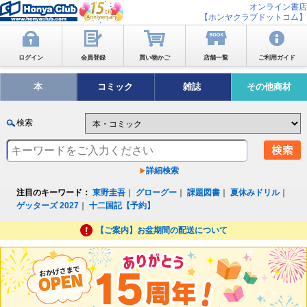
オンライン書店
【ホンヤクラブドットコム】
ログイン
会員登録
買い物かご
店舗一覧
ご利用ガイド
本
コミック
雑誌
その他商材
検索
詳細検索
注目のキーワード：
東野圭吾
｜
グローグー
｜
課題図書
｜
夏休みドリル
｜
ゲッターズ 2027
｜
十二国記【予約】
【ご案内】お盆期間の配送について