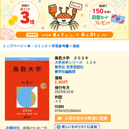
トップページ
>
本・コミック
>
学習参考書
>
高校
鳥取大学 ２０２６
大学赤本シリーズ １２６
教学社
世界思想社
教学社編集部
価格
2,365円
発行年月
2025年10月
判型
Ａ５
ISBN
9784325268444
在庫状況
：絶版のためご注