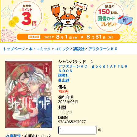
トップページ
>
本・コミック
>
コミック
>
講談社
>
アフタヌーンＫＣ
シャンバラッド １
アフタヌーンＫＣ ｇｏｏｄ！ＡＦＴＥＲ
ＮＯＯＮ
講談社
眞山継
価格
792円
発行年月
2025年06月
判型
コミック
ISBN
9784065397077
点
在庫状況
：在庫あり（1～2