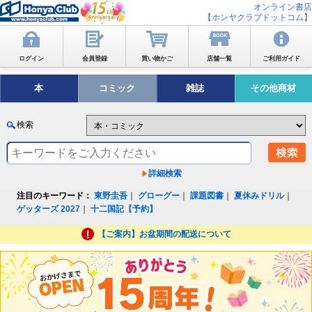
オンライン書店
【ホンヤクラブドットコム】
ログイン
会員登録
買い物かご
店舗一覧
ご利用ガイド
本
コミック
雑誌
その他商材
検索
詳細検索
注目のキーワード：
東野圭吾
｜
グローグー
｜
課題図書
｜
夏休みドリル
｜
ゲッターズ 2027
｜
十二国記【予約】
【ご案内】お盆期間の配送について