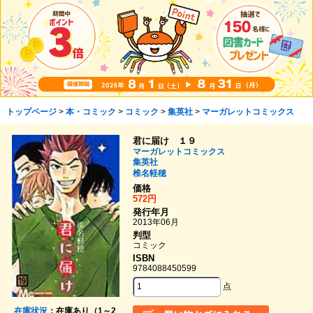
トップページ
>
本・コミック
>
コミック
>
集英社
>
マーガレットコミックス
君に届け １９
マーガレットコミックス
集英社
椎名軽穂
価格
572円
発行年月
2013年06月
判型
コミック
ISBN
9784088450599
点
在庫状況
：在庫あり（1～2