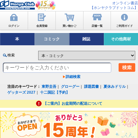
オンライン書店
【ホンヤクラブドットコム】
ログイン
会員登録
買い物かご
店舗一覧
ご利用ガイド
本
コミック
雑誌
その他商材
検索
詳細検索
注目のキーワード：
東野圭吾
｜
グローグー
｜
課題図書
｜
夏休みドリル
｜
ゲッターズ 2027
｜
十二国記【予約】
【ご案内】お盆期間の配送について