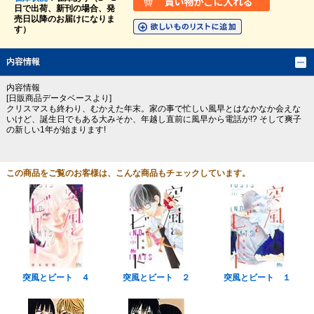
日で出荷、新刊の場合、発
売日以降のお届けになりま
す）
内容情報
内容情報
[日販商品データベースより]
クリスマスも終わり、むかえた年末。家の事で忙しい風早とはなかなか会えな
いけど、誕生日でもある大みそか、年越し直前に風早から電話が!? そして爽子
の新しい1年が始まります!
この商品をご覧のお客様は、こんな商品もチェックしています。
突風とビート ４
突風とビート ２
突風とビート １