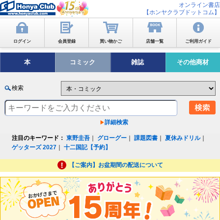
オンライン書店
【ホンヤクラブドットコム】
ログイン
会員登録
買い物かご
店舗一覧
ご利用ガイド
本
コミック
雑誌
その他商材
検索
詳細検索
注目のキーワード：
東野圭吾
｜
グローグー
｜
課題図書
｜
夏休みドリル
｜
ゲッターズ 2027
｜
十二国記【予約】
【ご案内】お盆期間の配送について