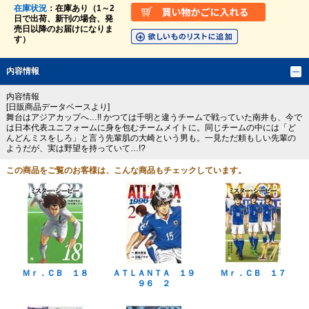
在庫状況
：在庫あり（1～2
日で出荷、新刊の場合、発
売日以降のお届けになりま
す）
内容情報
内容情報
[日販商品データベースより]
舞台はアジアカップへ…!! かつては千明と違うチームで戦っていた南井も、今で
は日本代表ユニフォームに身を包むチームメイトに。同じチームの中には「ど
んどんミスをしろ」と言う先輩肌の大崎という男も。一見ただ頼もしい先輩の
ようだが、実は野望を持っていて…!?
この商品をご覧のお客様は、こんな商品もチェックしています。
Ｍｒ．ＣＢ １８
ＡＴＬＡＮＴＡ １９
Ｍｒ．ＣＢ １７
９６ ２