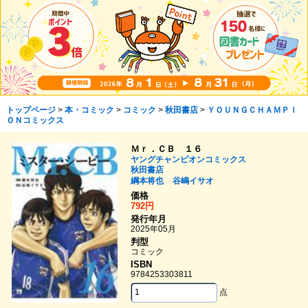
トップページ
>
本・コミック
>
コミック
>
秋田書店
>
ＹＯＵＮＧＣＨＡＭＰＩ
ＯＮコミックス
Ｍｒ．ＣＢ １６
ヤングチャンピオンコミックス
秋田書店
綱本将也
谷嶋イサオ
価格
792円
発行年月
2025年05月
判型
コミック
ISBN
9784253303811
点