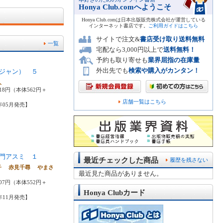
Honya Club.comへようこそ
Honya Club.comは日本出版販売株式会社が運営している
インターネット書店です。
ご利用ガイドはこちら
サイトで注文&
書店受け取り送料無料
一覧
宅配なら3,000円以上で
送料無料！
予約も取り寄せも
業界屈指の在庫量
外出先でも
検索や購入がカンタン！
ジャン） ５
人
18円（本体562円＋
店舗一覧はこちら
0年05月発売】
門アスミ １
最近チェックした商品
履歴を残さない
子 赤見千尋 やまさ
最近見た商品がありません。
味
07円（本体552円＋
Honya Clubカード
0年11月発売】