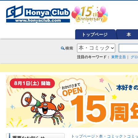
オンライン書店【ホンヤクラブ】はお好きな本屋での受け取りで送料無料！新刊予約・通販も。本（書籍）、雑誌、漫
トップページ
本
注目のキーワード：
東野圭吾
｜
グロ
トップページ
>
本・コミック
>
コミ