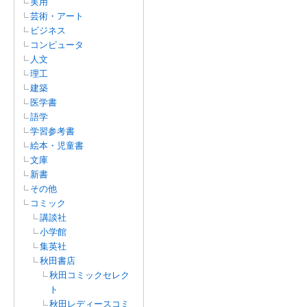
実用
芸術・アート
ビジネス
コンピュータ
人文
理工
建築
医学書
語学
学習参考書
絵本・児童書
文庫
新書
その他
コミック
講談社
小学館
集英社
秋田書店
秋田コミックセレク
ト
秋田レディースコミ