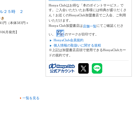
Honya Clubはお得な「本のポイントサービス」で
す。ご入会いただいたお客様には特典が盛りだくさ
ル２５時 ２
ん！お近くのHonyaClub加盟書店でご入会、ご利用
さき
いただけます。
41円（本体583円＋
Honya Club加盟書店は
にてご確認くださ
店舗一覧
4年06月発売】
い。
のマークが目印です。
HonyaClub会員規約
個人情報の取扱いに関する規程
※上記は加盟書店店頭で使用できるHonyaClubカー
ドの規約です。
一覧を見る