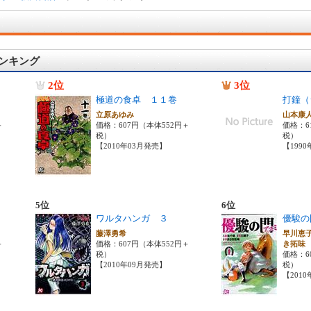
ンキング
2位
3位
極道の食卓 １１巻
打鐘（
立原あゆみ
山本康
＋
価格：607円（本体552円＋
価格：6
税）
税）
【2010年03月発売】
【199
5位
6位
ワルタハンガ ３
優駿の
藤澤勇希
早川恵
＋
価格：607円（本体552円＋
き拓
税）
価格：6
【2010年09月発売】
税）
【201