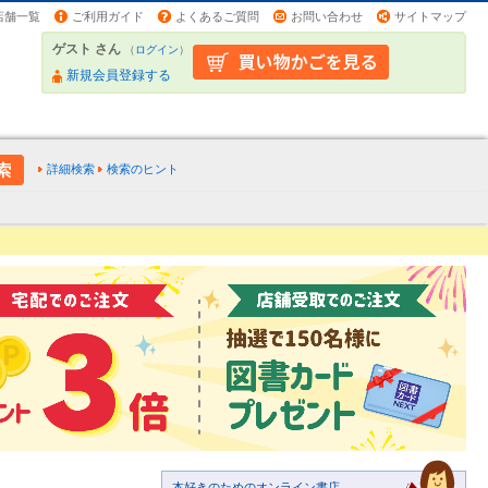
店舗一覧
ご利用ガイド
よくあるご質問
お問い合わせ
サイトマップ
ゲスト さん
（
ログイン
）
新規会員登録する
詳細検索
検索のヒント
本好きのためのオンライン書店