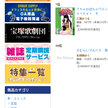
7位
Ｔｈｅかぼちゃワイン
ｏｔｈｅｒ ６
三浦みつる
価格：607円（本体552円
税）
【2009年08月発売】
10位
さむらいブルース 第
名胡桃ゆう
価格：534円（本体485円
税）
【1989年07月発売】
本・コミック
文芸