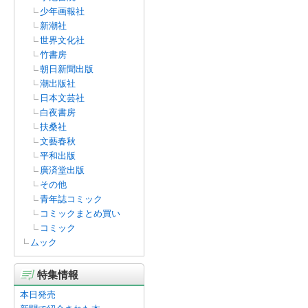
少年画報社
新潮社
世界文化社
竹書房
朝日新聞出版
潮出版社
日本文芸社
白夜書房
扶桑社
文藝春秋
平和出版
廣済堂出版
その他
青年誌コミック
コミックまとめ買い
コミック
ムック
特集情報
本日発売