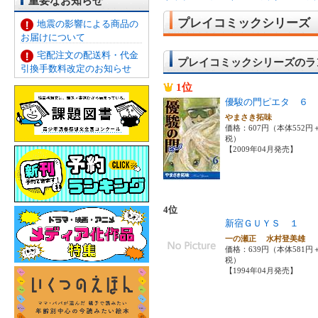
重要なお知らせ
プレイコミックシリーズ
地震の影響による商品の
お届けについて
宅配注文の配送料・代金
プレイコミックシリーズのラ
引換手数料改定のお知らせ
1位
優駿の門ピエタ ６
やまさき拓味
価格：607円（本体552円
税）
【2009年04月発売】
4位
新宿ＧＵＹＳ １
一の瀬正 水村登美雄
価格：639円（本体581円
税）
【1994年04月発売】