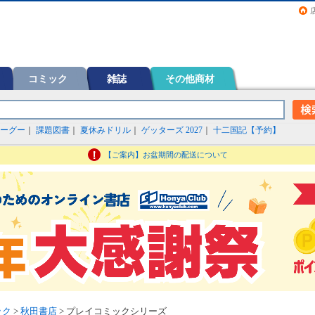
画（コミック）など在庫も充実
コミック
雑誌
その他商材
ーグー
｜
課題図書
｜
夏休みドリル
｜
ゲッターズ 2027
｜
十二国記【予約】
【ご案内】お盆期間の配送について
ック
>
秋田書店
> プレイコミックシリーズ