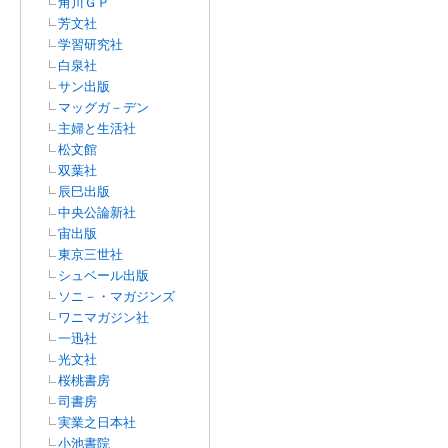
角川ＧＰ
芳文社
学習研究社
白泉社
サン出版
マッグガ－デン
主婦と生活社
松文館
双葉社
辰巳出版
中央公論新社
宙出版
東京三世社
シュベール出版
ソニ－・マガジンズ
ワニマガジン社
一迅社
光文社
桜桃書房
司書房
実業之日本社
小池書院