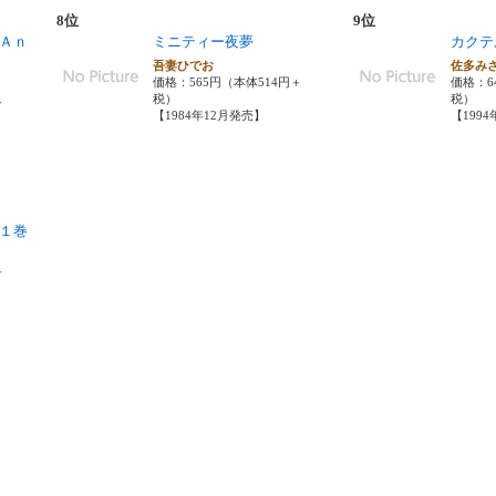
8位
9位
Ａｎ
ミニティー夜夢
カクテ
吾妻ひでお
佐多み
価格：565円（本体514円＋
価格：6
税）
税）
＋
【1984年12月発売】
【199
１巻
＋