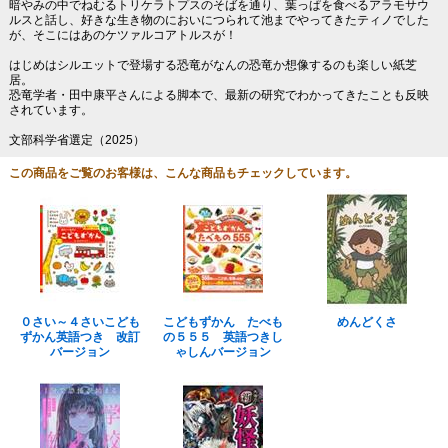
暗やみの中でねむるトリケラトプスのそばを通り、葉っぱを食べるアラモサウ
ルスと話し、好きな生き物のにおいにつられて池までやってきたティノでした
が、そこにはあのケツァルコアトルスが！
はじめはシルエットで登場する恐竜がなんの恐竜か想像するのも楽しい紙芝
居。
恐竜学者・田中康平さんによる脚本で、最新の研究でわかってきたことも反映
されています。
文部科学省選定（2025）
この商品をご覧のお客様は、こんな商品もチェックしています。
０さい～４さいこども
こどもずかん たべも
めんどくさ
ずかん英語つき 改訂
の５５５ 英語つきし
バージョン
ゃしんバージョン