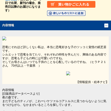
日で出荷、新刊の場合、発
売日以降のお届けになりま
す）
内容情報
恐竜にそれほど詳しくない私は、本当に恐竜好きな子のツッコミ覚悟の紙芝居
です。
シルエットで恐竜を当てたり、それぞれの特性を学んだり、興味のある内容で
すが、恐竜も子どもの時には可愛いのですね。
そしてお母さんはいつでも子供のことを心配しているのですね。（ヒラＰ２１
さん 70代以上・千葉県 ）
【情報提供・絵本ナビ】
内容情報
[日販商品データベースより]
夜の森です。
まだ子どものティノが、こわーいケツァルコアトルスに見つからないように気
をつけながら、なかまがいるところを探しています。