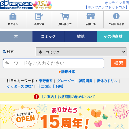
オンライン書店
【ホンヤクラブドットコム】
ログイン
会員登録
買い物かご
店舗一覧
ご利用ガイド
本
コミック
雑誌
その他商材
検索
詳細検索
注目のキーワード：
東野圭吾
｜
グローグー
｜
課題図書
｜
夏休みドリル
｜
ゲッターズ 2027
｜
十二国記【予約】
【ご案内】お盆期間の配送について