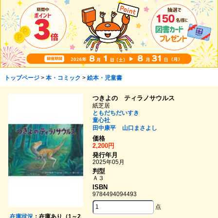
トップページ
>
本・コミック
>
絵本・児童書
つきよの ティラノサウルス
紙芝居
ともだちだいすき
童心社
田中康平
山口まさよし
価格
2,200円
発行年月
2025年05月
判型
Ａ３
ISBN
9784494094493
点
在庫状況
：在庫あり（1～2