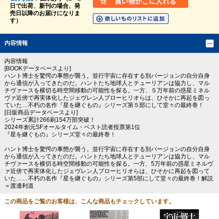
日で出荷、新刊の場合、発
売日以降のお届けになりま
す）
内容情報
内容情報
[BOOKデータベースより]
ハント博士を驚愕の事態が襲う。並行宇宙に存在する別バージョンの自分自身
から通信が入ってきたのだ。ハントたち地球人とテューリアンは協力し、マル
チヴァースを横切る時空間移動の可能性を探る。一方、５万年前の惑星ミネル
ヴァ近傍で再実体化したジェヴレン人ブローヒリオらは、ひそかに再起を図っ
ていた…不朽の名作『星を継ぐもの』シリーズ第５部にして堂々の最終巻！
[日販商品データベースより]
シリーズ累計266刷154万部突破！
2024年創元SFオールタイム・ベスト読者投票第1位
『星を継ぐもの』シリーズ堂々の最終巻！
ハント博士を驚愕の事態が襲う。並行宇宙に存在する別バージョンの自分自身
から通信が入ってきたのだ。ハントたち地球人とテューリアンは協力し、マル
チヴァースを横切る時空間移動の可能性を探る。一方、5万年前の惑星ミネルヴ
ァ近傍で再実体化したジェヴレン人ブローヒリオらは、ひそかに再起を図って
いた……不朽の名作『星を継ぐもの』シリーズ第5部にして堂々の最終巻！解説
＝渡邊利道
この商品をご覧のお客様は、こんな商品もチェックしています。