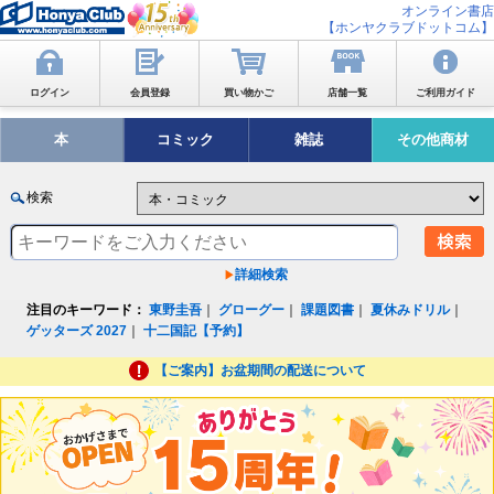
オンライン書店
【ホンヤクラブドットコム】
ログイン
会員登録
買い物かご
店舗一覧
ご利用ガイド
本
コミック
雑誌
その他商材
検索
詳細検索
注目のキーワード：
東野圭吾
｜
グローグー
｜
課題図書
｜
夏休みドリル
｜
ゲッターズ 2027
｜
十二国記【予約】
【ご案内】お盆期間の配送について