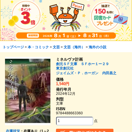
トップページ
>
本・コミック
>
文芸
>
文芸（海外）
>
海外の小説
ミネルヴァ計画
創元ＳＦ文庫 ＳＦホー１ー２９
東京創元社
ジェイムズ・Ｐ．ホーガン
内田昌之
価格
1,540円
発行年月
2024年12月
判型
文庫
ISBN
9784488663360
点
在庫状況
：在庫あり（1～2