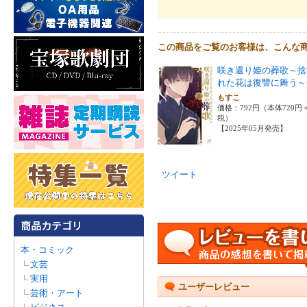
この商品をご覧のお客様は、こんな
咲き還り姫の葬歌～捨
れた花は復讐に舞う～
もすこ
価格：792円（本体720円
税）
【2025年05月発売】
ツイート
本・コミック
文芸
実用
ユーザーレビュー
芸術・アート