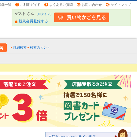
店舗一覧
ご利用ガイド
よくあるご質問
お問い合わせ
サイトマップ
ゲスト さん
（
ログイン
）
新規会員登録する
詳細検索
検索のヒント
本好きのためのオンライン書店