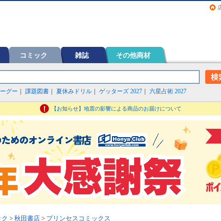
画（コミック）など在庫も充実
コミック
雑誌
その他商材
ーグー
｜
課題図書
｜
夏休みドリル
｜
ゲッターズ 2027
｜
六星占術 2027
【お知らせ】地震の影響による商品のお届けについて
ック
>
秋田書店
>
プリンセスコミックス