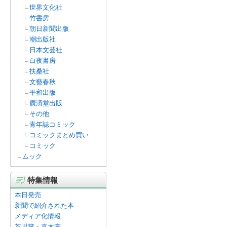
世界文化社
竹書房
朝日新聞出版
潮出版社
日本文芸社
白夜書房
扶桑社
文藝春秋
平和出版
廣済堂出版
その他
青年誌コミック
コミックまとめ買い
コミック
ムック
特集情報
本日発売
新聞で紹介された本
メディア化情報
芥川賞・直木賞