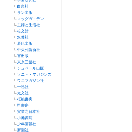
学習研究社
白泉社
サン出版
マッグガ－デン
主婦と生活社
松文館
双葉社
辰巳出版
中央公論新社
宙出版
東京三世社
シュベール出版
ソニ－・マガジンズ
ワニマガジン社
一迅社
光文社
桜桃書房
司書房
実業之日本社
小池書院
少年画報社
新潮社