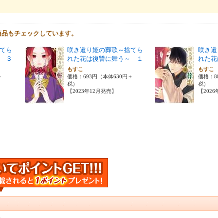
商品もチェックしています。
てら
咲き還り姫の葬歌～捨てら
咲き還
 ３
れた花は復讐に舞う～ １
れた花
もすこ
もす
＋
価格：693円（本体630円＋
価格：8
税）
税）
【2023年12月発売】
【202