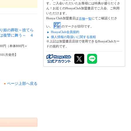
す。ご入会いただいたお客様には特典が盛りだくさ
ん！お近くのHonyaClub加盟書店でご入会、ご利用
いただけます。
Honya Club加盟書店は
にてご確認くださ
店舗一覧
い。
のマークが目印です。
り姫の葬歌～捨てら
HonyaClub会員規約
は復讐に舞う～ ４
個人情報の取扱いに関する規程
※上記は加盟書店店頭で使用できるHonyaClubカー
こ
80円（本体800円＋
ドの規約です。
6年01月発売】
ページ上部へ戻る