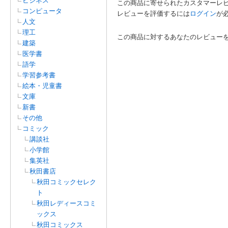
ビジネス
この商品に寄せられたカスタマーレ
コンピュータ
レビューを評価するには
ログイン
が
人文
理工
この商品に対するあなたのレビュー
建築
医学書
語学
学習参考書
絵本・児童書
文庫
新書
その他
コミック
講談社
小学館
集英社
秋田書店
秋田コミックセレク
ト
秋田レディースコミ
ックス
秋田コミックス