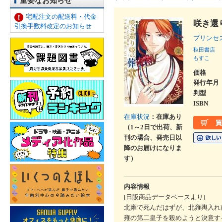
重要なお知らせ
宅配注文の配送料・代金
咲き還
引換手数料改定のお知らせ
プリンセ
秋田書店
もすこ
価格
発行年月
判型
ISBN
在庫状況
：在庫あり
（1～2日で出荷、新
刊の場合、発売日以
降のお届けになりま
す）
内容情報
[日販商品データベースより]
北雍で死んだはずが、北雍輿入れ
雍の第二皇子を殺めようと決意す