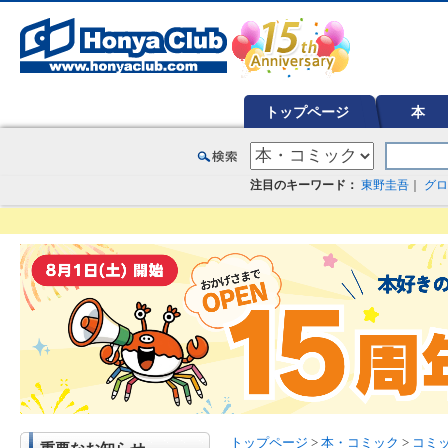
オンライン書店【ホンヤクラブ】はお好きな本屋での受け取りで送料無料！新刊予約・通販も。本（書籍）、雑誌、漫
トップページ
本
注目のキーワード：
東野圭吾
｜
グロ
トップページ
>
本・コミック
>
コミ