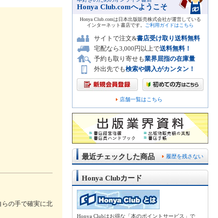
Honya Club.comへようこそ
Honya Club.comは日本出版販売株式会社が運営している
インターネット書店です。
ご利用ガイドはこちら
サイトで注文&
書店受け取り送料無料
宅配なら3,000円以上で
送料無料！
予約も取り寄せも
業界屈指の在庫量
外出先でも
検索や購入がカンタン！
店舗一覧はこちら
最近チェックした商品
履歴を残さない
Honya Clubカード
自らの手で確実に北
Honya Clubはお得な「本のポイントサービス」で