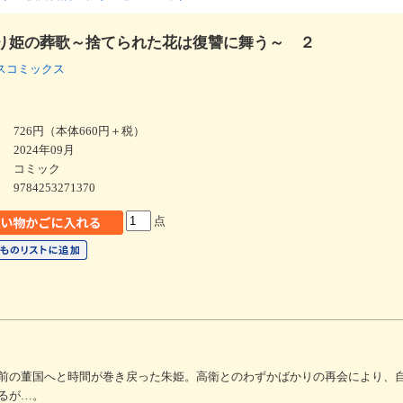
り姫の葬歌～捨てられた花は復讐に舞う～ ２
スコミックス
726円（本体660円＋税）
2024年09月
コミック
9784253271370
点
前の董国へと時間が巻き戻った朱姫。高衛とのわずかばかりの再会により、
るが…。