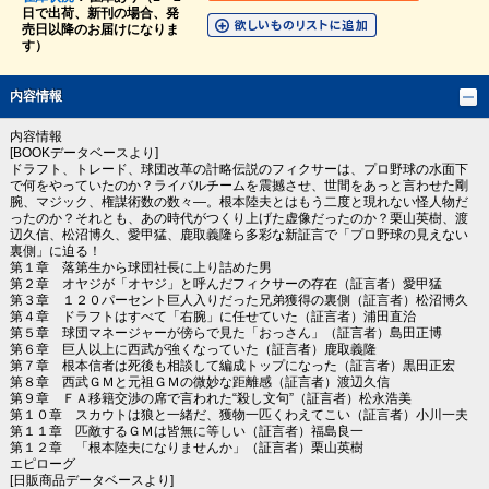
日で出荷、新刊の場合、発
売日以降のお届けになりま
す）
内容情報
内容情報
[BOOKデータベースより]
ドラフト、トレード、球団改革の計略伝説のフィクサーは、プロ野球の水面下
で何をやっていたのか？ライバルチームを震撼させ、世間をあっと言わせた剛
腕、マジック、権謀術数の数々―。根本陸夫とはもう二度と現れない怪人物だ
ったのか？それとも、あの時代がつくり上げた虚像だったのか？栗山英樹、渡
辺久信、松沼博久、愛甲猛、鹿取義隆ら多彩な新証言で「プロ野球の見えない
裏側」に迫る！
第１章 落第生から球団社長に上り詰めた男
第２章 オヤジが「オヤジ」と呼んだフィクサーの存在（証言者）愛甲猛
第３章 １２０パーセント巨人入りだった兄弟獲得の裏側（証言者）松沼博久
第４章 ドラフトはすべて「右腕」に任せていた（証言者）浦田直治
第５章 球団マネージャーが傍らで見た「おっさん」（証言者）島田正博
第６章 巨人以上に西武が強くなっていた（証言者）鹿取義隆
第７章 根本信者は死後も相談して編成トップになった（証言者）黒田正宏
第８章 西武ＧＭと元祖ＧＭの微妙な距離感（証言者）渡辺久信
第９章 ＦＡ移籍交渉の席で言われた“殺し文句”（証言者）松永浩美
第１０章 スカウトは狼と一緒だ、獲物一匹くわえてこい（証言者）小川一夫
第１１章 匹敵するＧＭは皆無に等しい（証言者）福島良一
第１２章 「根本陸夫になりませんか」（証言者）栗山英樹
エピローグ
[日販商品データベースより]