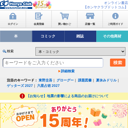
オンライン書店
【ホンヤクラブドットコム】
ログイン
会員登録
買い物かご
店舗一覧
ご利用ガイド
本
コミック
雑誌
その他商材
検索
詳細検索
注目のキーワード：
東野圭吾
｜
グローグー
｜
課題図書
｜
夏休みドリル
｜
ゲッターズ 2027
｜
六星占術 2027
【お知らせ】地震の影響による商品のお届けについて