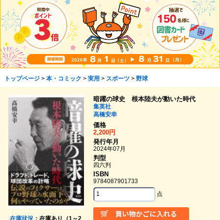
トップページ
>
本・コミック
>
実用
>
スポーツ
>
野球
暗躍の球史 根本陸夫が動いた時代
集英社
高橋安幸
価格
2,200円
発行年月
2024年07月
判型
四六判
ISBN
9784087901733
点
在庫状況
：在庫あり（1～2