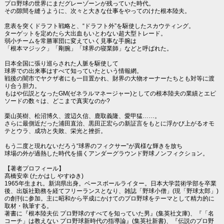
プロ野球の世界にまだグレーゾーンが残っていた時代。
その隙間を縫うように、次々と大きな仕事をやってのけた根本陸夫。
意表を突くドラフト戦略と、“ドラフト外”を駆使したスカウティング。
ターゲットを定めたら大出血もいとわない超大型トレード。
弱小チームを常勝軍団に変えていく見事な手腕は
「根本マジック」「剛腕」「球界の寝業師」などと呼ばれた。
日本全国に張り巡らされた人脈を駆使して
球界での出来事はすべて知っていたという情報網。
戦後の闇市でヤクザ者にも一目置かれ、財界の大物オーナーたちとも対等に渡
り合う胆力。
もはや伝説となったGM(ゼネラルマネージャー)としての根本陸夫の業績とエピ
ソードの数々は、どこまで真実なのか?
栗山英樹、松沼博久、渡辺久信、鹿取義隆、愛甲猛……。
さらに最側近だった浦田直治、黒田正宏らの新証言をもとに浮かび上がるオモ
テとウラ、成功と失敗、栄光と挫折。
もう二度と現れないだろう“球界のフィクサー”が異様な輝きを放ち
球場の外が過熱した時代を描くアンダーグラウンド野球ノンフィクション。
【著者プロフィール】
髙橋安幸 (たかはし やすゆき)
1965年生まれ。新潟県出身。ベースボールライター。日本大学芸術学部を卒業
後、出版社勤務を経てフリーランスとなり、雑誌「野球小僧」(現「野球太郎」)
の創刊に参加。主に昭和から平成にかけてのプロ野球をテーマとして精力的に
取材・執筆する。
著書に『根本陸夫伝 プロ野球のすべてを知っていた男』(集英社文庫)、『「名
コーチ」は教えない プロ野球新時代の指導論』(集英社新書)、『伝説のプロ野