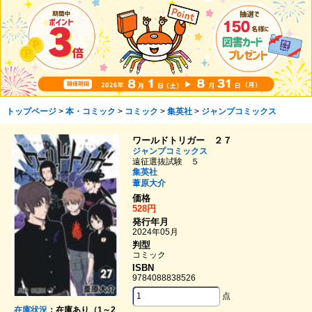
トップページ
>
本・コミック
>
コミック
>
集英社
>
ジャンプコミックス
ワールドトリガー ２７
ジャンプコミックス
遠征選抜試験 ５
集英社
葦原大介
価格
528円
発行年月
2024年05月
判型
コミック
ISBN
9784088838526
点
在庫状況
：在庫あり（1～2