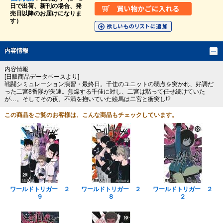
日で出荷、新刊の場合、発
売日以降のお届けになりま
す）
内容情報
内容情報
[日販商品データベースより]
戦闘シミュレーション演習・最終日。千佳のユニットの弱点を突かれ、好調だ
った二宮8番隊が失速。焦燥する千佳に対し、二宮は黙って任せ続けていた
が…。そしてその夜、不満を抱いていた絵馬は二宮と衝突し!?
この商品をご覧のお客様は、こんな商品もチェックしています。
ワールドトリガー ２
ワールドトリガー ２
ワールドトリガー ２
９
８
２