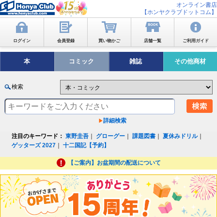
オンライン書店
【ホンヤクラブドットコム】
ログイン
会員登録
買い物かご
店舗一覧
ご利用ガイド
本
コミック
雑誌
その他商材
検索
詳細検索
注目のキーワード：
東野圭吾
｜
グローグー
｜
課題図書
｜
夏休みドリル
｜
ゲッターズ 2027
｜
十二国記【予約】
【ご案内】お盆期間の配送について