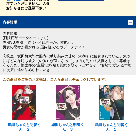
注文いただけません。入荷
お知らせにご登録下さい
内容情報
内容情報
[日販商品データベースより]
左脳VS.右脳！ 従うべきは理性か、本能か。
男女の思考が暴かれる“脳内擬人化”ラブコメディ！
高校生・坂田慎太郎の脳内は幼馴染みの珠緒（の胸）に侵食されていた。気づ
けばどんな時も彼女（の胸）が気になってしょうがない！人間としての尊厳を
守るため、慎太郎の“左脳”は珠緒と距離を取ろうとするが、“右脳”は抗えぬ本能
に次第に追い詰められていき――。
この商品をご覧のお客様は、こんな商品もチェックしています。
織田ちゃんと明智く
織田ちゃんと明智く
織田ちゃんと明智く
ん ２
ん ３
ん １