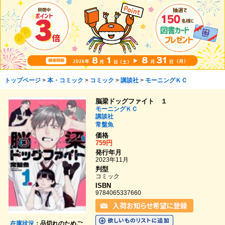
トップページ
>
本・コミック
>
コミック
>
講談社
>
モーニングＫＣ
脳梁ドッグファイト １
モーニングＫＣ
講談社
常盤魚
価格
759円
発行年月
2023年11月
判型
コミック
ISBN
9784065337660
在庫状況
：品切れのためご