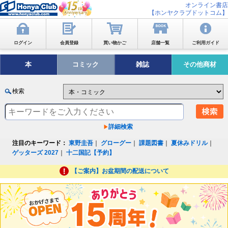
オンライン書店
【ホンヤクラブドットコム】
ログイン
会員登録
買い物かご
店舗一覧
ご利用ガイド
本
コミック
雑誌
その他商材
検索
詳細検索
注目のキーワード：
東野圭吾
｜
グローグー
｜
課題図書
｜
夏休みドリル
｜
ゲッターズ 2027
｜
十二国記【予約】
【ご案内】お盆期間の配送について