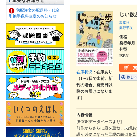
重要なお知らせ
宅配注文の配送料・代金
じい散
引換手数料改定のお知らせ
双葉社
藤野千夜
価格
発行年月
判型
ISBN
在庫状況
：在庫あり
（1～2日で出荷、新
刊の場合、発売日以
降のお届けになりま
す）
内容情報
[BOOKデータベースより]
前作からさらに歳を重ね、夫婦あ
護が必要になった母親の面倒を見