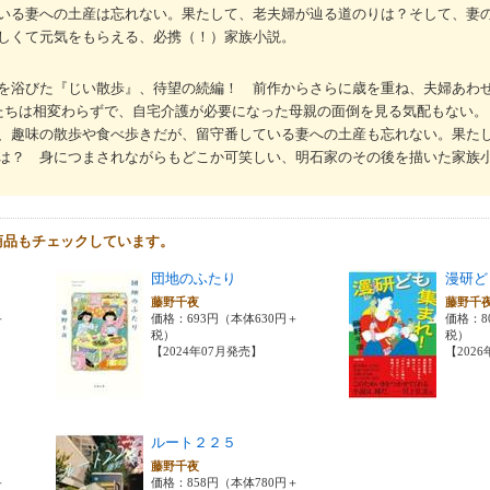
いる妻への土産は忘れない。果たして、老夫婦が辿る道のりは？そして、妻
しくて元気をもらえる、必携（！）家族小説。
を浴びた『じい散歩』、待望の続編！ 前作からさらに歳を重ね、夫婦あわせ
たちは相変わらずで、自宅介護が必要になった母親の面倒を見る気配もない。
、趣味の散歩や食べ歩きだが、留守番している妻への土産も忘れない。果た
は？ 身につまされながらもどこか可笑しい、明石家のその後を描いた家族
商品もチェックしています。
団地のふたり
漫研ど
藤野千夜
藤野千
＋
価格：693円（本体630円＋
価格：8
税）
税）
【2024年07月発売】
【202
ルート２２５
藤野千夜
＋
価格：858円（本体780円＋