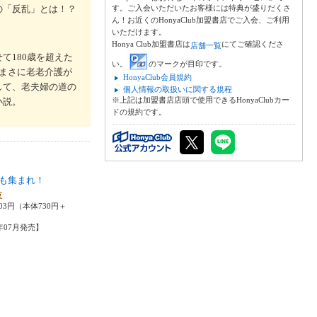
の「反乱」とは！？
す。ご入会いただいたお客様には特典が盛りだくさ
ん！お近くのHonyaClub加盟書店でご入会、ご利用
いただけます。
Honya Club加盟書店は
にてご確認くださ
店舗一覧
て180歳を超えた
い。
のマークが目印です。
まさに老老介護が
HonyaClub会員規約
して、老夫婦の道の
個人情報の取扱いに関する規程
※上記は加盟書店店頭で使用できるHonyaClubカー
小説。
ドの規約です。
も集まれ！
夜
03円（本体730円＋
6年07月発売】