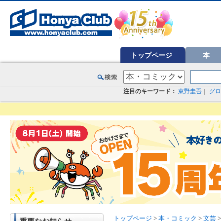
オンライン書店【ホンヤクラブ】はお好きな本屋での受け取りで送料無料！新刊予約・通販も。本（書籍）、雑誌、漫
トップページ
本
注目のキーワード：
東野圭吾
｜
グロ
トップページ
>
本・コミック
>
文芸