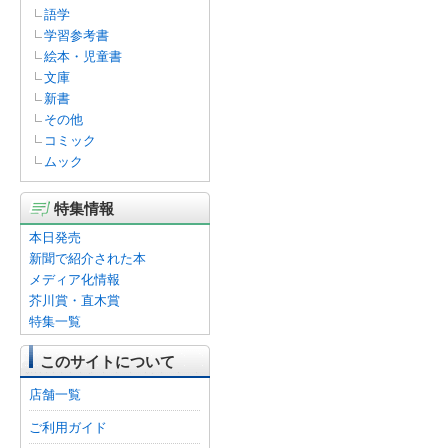
語学
学習参考書
絵本・児童書
文庫
新書
その他
コミック
ムック
特集情報
本日発売
新聞で紹介された本
メディア化情報
芥川賞・直木賞
特集一覧
このサイトについて
店舗一覧
ご利用ガイド