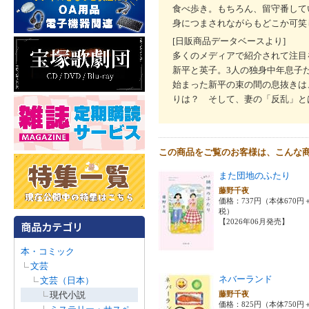
食べ歩き。もちろん、留守番して
身につまされながらもどこか可笑
[日販商品データベースより]
多くのメディアで紹介されて注目
新平と英子。3人の独身中年息子
始まった新平の束の間の息抜きは
りは？ そして、妻の「反乱」と
この商品をご覧のお客様は、こんな
また団地のふたり
藤野千夜
価格：737円（本体670円
税）
【2026年06月発売】
本・コミック
文芸
ネバーランド
文芸（日本）
現代小説
藤野千夜
価格：825円（本体750円