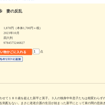
歩 妻の反乱
1,870円（本体1,700円＋税）
2023年10月
四六判
9784575246827
点
わせて１８０歳を超えた新平と英子。３人の独身中年息子たちは相変わらず
る気配もない。まさに老老介護の生活が始まった新平にとって束の間の息抜