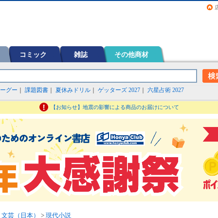
画（コミック）など在庫も充実
コミック
雑誌
その他商材
ーグー
｜
課題図書
｜
夏休みドリル
｜
ゲッターズ 2027
｜
六星占術 2027
【お知らせ】地震の影響による商品のお届けについて
>
文芸（日本）
>
現代小説