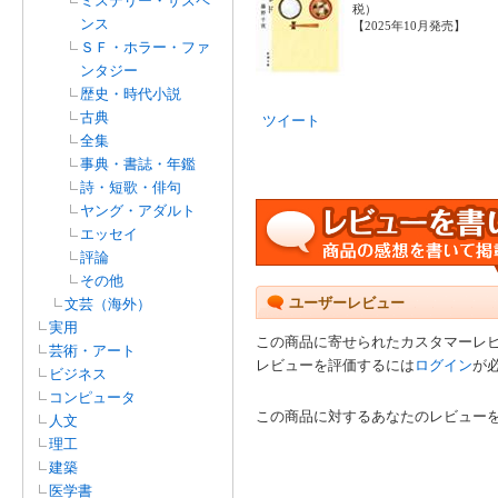
ミステリー・サスペ
税）
ンス
【2025年10月発売】
ＳＦ・ホラー・ファ
ンタジー
歴史・時代小説
古典
ツイート
全集
事典・書誌・年鑑
詩・短歌・俳句
ヤング・アダルト
エッセイ
評論
その他
ユーザーレビュー
文芸（海外）
実用
この商品に寄せられたカスタマーレ
芸術・アート
レビューを評価するには
ログイン
が
ビジネス
コンピュータ
この商品に対するあなたのレビュー
人文
理工
建築
医学書