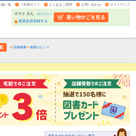
店舗一覧
ご利用ガイド
よくあるご質問
お問い合わせ
サイトマップ
ゲスト さん
（
ログイン
）
新規会員登録する
詳細検索
検索のヒント
本好きのためのオンライン書店