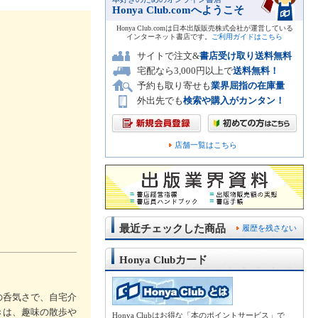
Honya Club.comへようこそ
Honya Club.comは日本出版販売株式会社が運営している
インターネット書店です。
ご利用ガイドはこちら
サイトで注文&
書店受け取り送料無料
宅配なら3,000円以上で
送料無料！
予約も取り寄せも
業界屈指の在庫量
外出先でも
検索や購入がカンタン！
店舗一覧はこちら
最近チェックした商品
履歴を残さない
Honya Clubカード
の呑気さで、自宅介
きは、趣味の散歩や
Honya Clubはお得な「本のポイントサービス」で