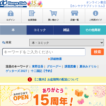
オンライン書店
【ホンヤクラブドットコム】
ログイン
会員登録
買い物かご
店舗一覧
ご利用ガイド
本
コミック
雑誌
その他商材
検索
詳細検索
注目のキーワード：
東野圭吾
｜
グローグー
｜
課題図書
｜
夏休みドリル
｜
ゲッターズ 2027
｜
十二国記【予約】
【ご案内】お盆期間の配送について