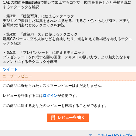
CADの図面をIllustratorで開いて加工するコツや、図面を着色したり手描き風に
するテクニックを解説
・第3章 「建築写真」に使えるテクニック
デジカメで撮影した写真をきれいに見せる、明るさ・色・あおり補正、不要な
被写体の消去などのテクニックを解説
・第4章 「建築パース」に使えるテクニック
建築CGパースに空や人物などを合成したり、光を加えて臨場感を与えるテクニ
ックを解説
・第5章 「プレゼンシート」に使えるテクニック
プレゼンシートを作成する際の画像・テキストの扱い方や、より魅力的なドキ
ュメントにするテクニックを解説
ツイート
ユーザーレビュー
この商品に寄せられたカスタマーレビューはまだありません。
レビューを評価するには
ログイン
が必要です。
この商品に対するあなたのレビューを投稿することができます。
このページのトップへ