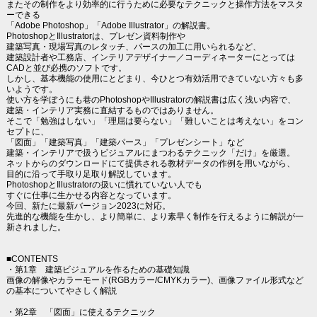
またその制作をより効率的に行うために必要なテクニックと操作方法をマスタ
ーできる
「Adobe Photoshop」「Adobe Illustrator」の解説書。
PhotoshopとIllustratorは、プレゼン資料制作や
建築写真・現場写真のレタッチ、パースの加工に用いられるなど、
建築設計者や工務店、インテリアデザイナー／コーディネーターにとっては
CADと並び必携のソフトです。
しかし、基本機能の使用にとどまり、今ひとつ有効活用できていない方々も多
いようです。
使い方を学ぼうにも巷のPhotoshopやIllustratorの解説書は広く浅い内容で、
建築・インテリア実務に直結するものではありません。
そこで「勉強はしない」「理屈は要らない」「難しいことは考えない」をコン
セプトに、
「図面」「建築写真」「建築パース」「プレゼンシート」など
建築・インテリアで扱うビジュアルにまつわるテクニック「だけ」を厳選。
ネットからのダウンロードにて提供される教材データの作例を用いながら、
目的に沿って手取り足取り解説しています。
PhotoshopとIllustratorの扱いに慣れていない人でも
すぐに仕事に生かせる内容となっています。
今回、新たに最新バージョン2023に対応。
先進的な機能を生かし、より簡単に、より素早く制作を行えるように解説が一
新されました。
■CONTENTS
・第1章 建築ビジュアルを作るための基礎知識
画像の解像やカラーモード(RGBカラー/CMYKカラー)、画像ファイル形式など
の基本についてやさしく解説
・第2章 「図面」に使えるテクニック