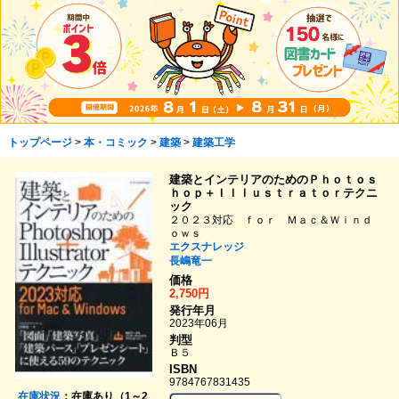
トップページ
>
本・コミック
>
建築
>
建築工学
建築とインテリアのためのＰｈｏｔｏｓ
ｈｏｐ＋Ｉｌｌｕｓｔｒａｔｏｒテクニ
ック
２０２３対応 ｆｏｒ Ｍａｃ＆Ｗｉｎｄ
ｏｗｓ
エクスナレッジ
長嶋竜一
価格
2,750円
発行年月
2023年06月
判型
Ｂ５
ISBN
9784767831435
在庫状況
：在庫あり（1～2