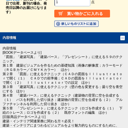
点
日で出荷、新刊の場合、発
売日以降のお届けになりま
す）
内容情報
内容情報
[BOOKデータベースより]
「図面」「建築写真」「建築パース」「プレゼンシート」に使える５９のテク
ニック。
第１章 建築ビジュアルを作るための基礎知識（画像の解像度；カラーモード
（ＲＧＢカラー／ＣＭＹＫカラー） ほか）
第２章 「図面」に使えるテクニック（ＣＡＤの図面をＩｌｌｕｓｔｒａｔｏ
ｒで開く（１） ＣＡＤでの前準備；ＣＡＤの図面をＩｌｌｕｓｔｒａｔｏｒ
で開く（２） Ｉｌｌｕｓｔｒａｔｏｒでの設定 ほか）
第３章 「建築写真」に使えるテクニック（壁の色を変更する；曇り空を青空
にする ほか）
第４章 「建築パース」に使えるテクニック（建築物の背景に空を合成する
（１） パスを利用した切り抜き；建築物の背景に空を合成する（２） アル
ファチャンネルを利用した切り抜き ほか）
第５章 「プレゼンシート」に使えるテクニック（ロゴを作成する（１） 下
絵のトレース；ロゴを作成する（２） 既存フォントの編集 ほか）
[日販商品データベースより]
建築・インテリア関連業務に関わる方々必見！
建築・インテリアにまつわるビジュアルをより魅力的なものにするために、