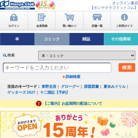
オンライン書店
【ホンヤクラブドットコム】
ログイン
会員登録
買い物かご
店舗一覧
ご利用ガイド
本
コミック
雑誌
その他商材
検索
詳細検索
注目のキーワード：
東野圭吾
｜
グローグー
｜
課題図書
｜
夏休みドリル
｜
ゲッターズ 2027
｜
十二国記【予約】
【ご案内】お盆期間の配送について