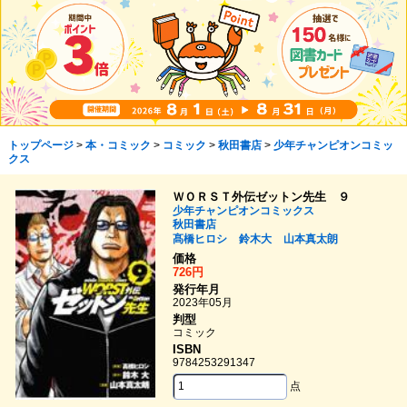
トップページ
>
本・コミック
>
コミック
>
秋田書店
>
少年チャンピオンコミッ
クス
ＷＯＲＳＴ外伝ゼットン先生 ９
少年チャンピオンコミックス
秋田書店
髙橋ヒロシ
鈴木大
山本真太朗
価格
726円
発行年月
2023年05月
判型
コミック
ISBN
9784253291347
点