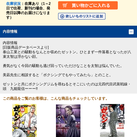
在庫状況
：在庫あり（1～2
日で出荷、新刊の場合、発
売日以降のお届けになりま
す）
内容情報
内容情報
[日販商品データベースより]
泰山工業との騒動をなんとか収めたゼットン。ひとまず一件落着となったが八
束太智は浮かない顔。
勇気がなく今回の騒動も逃げ回っていただけなことを太智は悩んでいた。
美凪先生に相談すると「ボクシングでもやってみたら」とのこと。
ゼットンと共にボクシングジムを尋ねるとそこにいたのは元四代目武装戦線・
頭 九能龍信ーーー!!
この商品をご覧のお客様は、こんな商品もチェックしています。