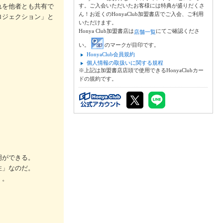
れを他者とも共有で
す。ご入会いただいたお客様には特典が盛りだくさ
ん！お近くのHonyaClub加盟書店でご入会、ご利用
ロジェクション」と
いただけます。
Honya Club加盟書店は
にてご確認くださ
店舗一覧
い。
のマークが目印です。
HonyaClub会員規約
個人情報の取扱いに関する規程
※上記は加盟書店店頭で使用できるHonyaClubカー
ドの規約です。
。
明ができる。
性」なのだ。
く。