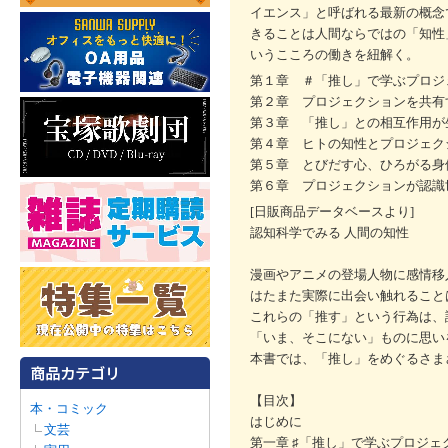
イエンス」と呼ばれる最新の概念
きることは人間ならではの「知性
いうこころの働きを紐解く。
第１章 ＃「推し」で学ぶプロジ
第２章 プロジェクションを共有
第３章 「推し」との相互作用が
第４章 ヒトの知性とプロジェク
第５章 とびだす心、ひろがる身
第６章 プロジェクションが認識
[日販商品データベースより]
認知科学でみる 人間の知性
漫画やアニメの登場人物に感情移
はたまた実際に出会い触れること
これらの「推す」という行為は、
「いま、そこにない」ものに思い
本書では、「推し」をめぐるさま
【目次】
本・コミック
はじめに
文芸
第一章 ♯「推し」で学ぶプロジェ