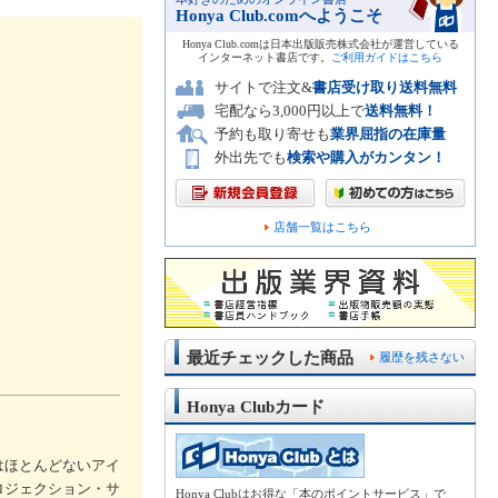
Honya Club.comへようこそ
Honya Club.comは日本出版販売株式会社が運営している
インターネット書店です。
ご利用ガイドはこちら
サイトで注文&
書店受け取り送料無料
宅配なら3,000円以上で
送料無料！
予約も取り寄せも
業界屈指の在庫量
外出先でも
検索や購入がカンタン！
店舗一覧はこちら
最近チェックした商品
履歴を残さない
Honya Clubカード
はほとんどないアイ
ロジェクション・サ
Honya Clubはお得な「本のポイントサービス」で