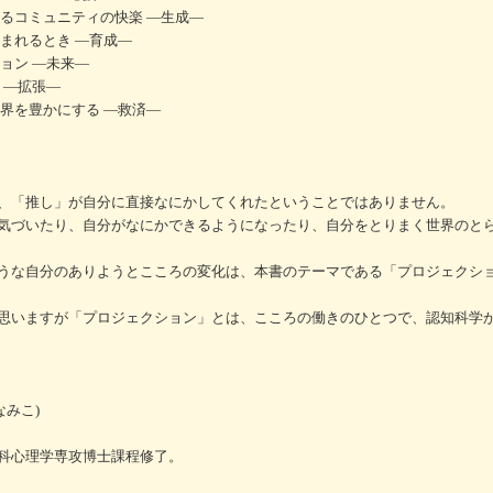
るコミュニティの快楽 ―生成―
まれるとき ―育成―
ョン ―未来―
 ―拡張―
界を豊かにする ―救済―
、「推し」が自分に直接なにかしてくれたということではありません。
気づいたり、自分がなにかできるようになったり、自分をとりまく世界のと
うな自分のありようとこころの変化は、本書のテーマである「プロジェクシ
思いますが「プロジェクション」とは、こころの働きのひとつで、認知科学
なみこ)
科心理学専攻博士課程修了。