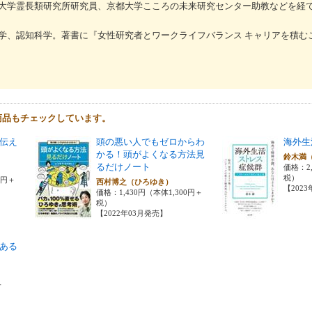
大学霊長類研究所研究員、京都大学こころの未来研究センター助教などを経
学、認知科学。著書に『女性研究者とワークライフバランス キャリアを積む
商品もチェックしています。
伝え
頭の悪い人でもゼロからわ
海外生
かる！頭がよくなる方法見
鈴木満
るだけノート
価格：2,
税）
0円＋
西村博之（ひろゆき）
【202
価格：1,430円（本体1,300円＋
税）
【2022年03月発売】
ある
＋