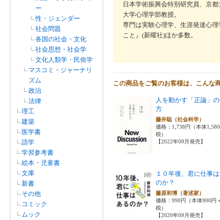
日本学術振興会特別研究員、京都
ー
大学心理学部教授。
性・ジェンダー
専門は実験心理学、生涯発達心理
社会問題
こと』(新曜社)ほか多数。
各国の社会・文化
社会思想・社会学
文化人類学・民俗学
マスコミ・ジャーナリ
ズム
この商品をご覧のお客様は、こんな
政治
人を動かす「正論」の
法律
方
理工
藤井聡（社会科学）
建築
価格：1,738円（本体1,58
医学書
税）
語学
【2022年09月発売】
学習参考書
絵本・児童書
文庫
１０年後、君に仕事は
のか？
新書
その他
藤原和博（著述家）
価格：990円（本体900円
コミック
税）
ムック
【2020年09月発売】