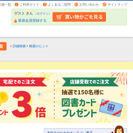
店舗一覧
ご利用ガイド
よくあるご質問
お問い合わせ
サイトマップ
ゲスト さん
（
ログイン
）
新規会員登録する
詳細検索
検索のヒント
本好きのためのオンライン書店