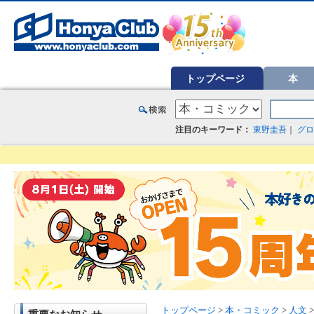
オンライン書店【ホンヤクラブ】はお好きな本屋での受け取りで送料無料！新刊予約・通販も。本（書籍）、雑誌、漫
トップページ
本
注目のキーワード：
東野圭吾
｜
グロ
トップページ
>
本・コミック
>
人文