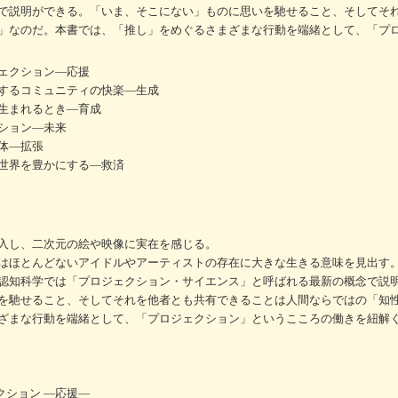
で説明ができる。「いま、そこにない」ものに思いを馳せること、そしてそ
」なのだ。本書では、「推し」をめぐるさまざまな行動を端緒として、「プ
ェクション―応援
するコミュニティの快楽―生成
生まれるとき―育成
ション―未来
体―拡張
世界を豊かにする―救済
入し、二次元の絵や映像に実在を感じる。
はほとんどないアイドルやアーティストの存在に大きな生きる意味を見出す
認知科学では「プロジェクション・サイエンス」と呼ばれる最新の概念で説
を馳せること、そしてそれを他者とも共有できることは人間ならではの「知
ざまな行動を端緒として、「プロジェクション」というこころの働きを紐解
クション ―応援―