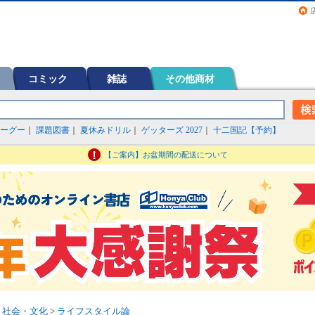
画（コミック）など在庫も充実
コミック
雑誌
その他商材
ーグー
｜
課題図書
｜
夏休みドリル
｜
ゲッターズ 2027
｜
十二国記【予約】
【ご案内】お盆期間の配送について
>
社会・文化
>
ライフスタイル論