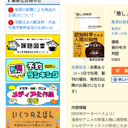
重要なお知らせ
地震の影響による商品の
「推し
お届けについて
集英社新
宅配注文の配送料・代金
引換手数料改定のお知らせ
集英社
久保（川合
価格
発行年月
判型
ISBN
在庫状況
：在庫あり
（1～2日で出荷、新
刊の場合、発売日以
降のお届けになりま
す）
内容情報
[BOOKデータベースより]
漫画やアニメの登場人物に感情移
ドルやアーティストの存在に大き