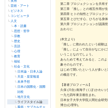
実用
第二章 プロジェクションを共有す
芸術・アート
第三章 「推し」との相互作用が生
ビジネス
第四章 ヒトの知性とプロジェクシ
コンピュータ
第五章 とびだす心、ひろがる身体
人文
第六章 プロジェクションが認識世
本・読書
おわりに
思想・哲学
宗教
(本文より)
歴史
「推し」に救われたという経験は
言語
「推し」によって自分がなにかに
心理
いうことなのでしょう。
教育
あらためて考えてみると、このよ
福祉
象そのものです。
社会・文化
はじめて聞いたという人が多いと
日本論・日本人論
の概念です。
天皇・皇室報道
未来予想
【著者プロフィール】
日本の国際化・国際
久保 (川合) 南海子 (くぼ (かわい) 
比較
一九七四年東京都生まれ。
地方文化
日本女子大学大学院人間社会研究
ライフスタイル論
博士(心理学)。
風俗・サブカルチャ