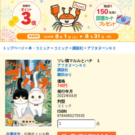
トップページ
>
本・コミック
>
コミック
>
講談社
>
アフタヌーンＫＣ
ツレ猫マルルとハチ １
アフタヌーンＫＣ
講談社
園田ゆり
価格
748円
発行年月
2022年04月
判型
コミック
ISBN
9784065275535
点
在庫状況
：出版社よりお取