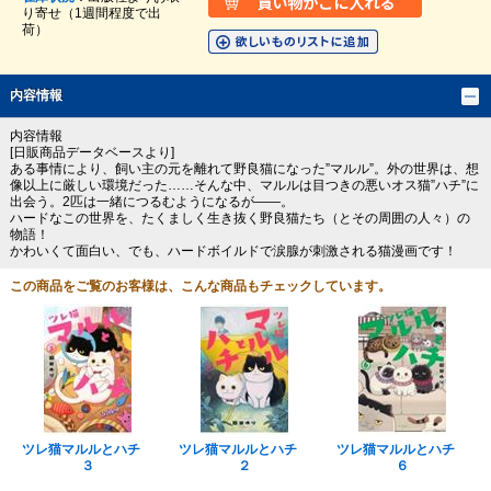
り寄せ（1週間程度で出
荷）
内容情報
内容情報
[日販商品データベースより]
ある事情により、飼い主の元を離れて野良猫になった”マルル”。外の世界は、想
像以上に厳しい環境だった……そんな中、マルルは目つきの悪いオス猫”ハチ”に
出会う。2匹は一緒につるむようになるが――。
ハードなこの世界を、たくましく生き抜く野良猫たち（とその周囲の人々）の
物語！
かわいくて面白い、でも、ハードボイルドで涙腺が刺激される猫漫画です！
この商品をご覧のお客様は、こんな商品もチェックしています。
ツレ猫マルルとハチ
ツレ猫マルルとハチ
ツレ猫マルルとハチ
３
２
６