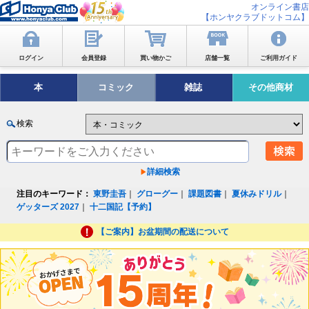
オンライン書店
【ホンヤクラブドットコム】
ログイン
会員登録
買い物かご
店舗一覧
ご利用ガイド
本
コミック
雑誌
その他商材
検索
詳細検索
注目のキーワード：
東野圭吾
｜
グローグー
｜
課題図書
｜
夏休みドリル
｜
ゲッターズ 2027
｜
十二国記【予約】
【ご案内】お盆期間の配送について