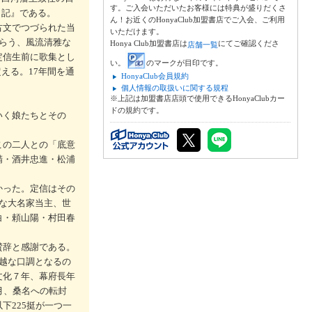
す。ご入会いただいたお客様には特典が盛りだくさ
日記』である。
ん！お近くのHonyaClub加盟書店でご入会、ご利用
古文でつづられた当
いただけます。
らう、風流清雅な
Honya Club加盟書店は
にてご確認くださ
店舗一覧
定信生前に歌集とし
い。
のマークが目印です。
える。17年間を通
HonyaClub会員規約
個人情報の取扱いに関する規程
※上記は加盟書店店頭で使用できるHonyaClubカー
ドの規約です。
いく娘たちとその
この二人との「底意
精・酒井忠進・松浦
かった。定信はその
な大名家当主、世
白・頼山陽・村田春
賛辞と感謝である。
越な口調となるの
文化７年、幕府長年
月、桑名への転封
下225挺が一つ一