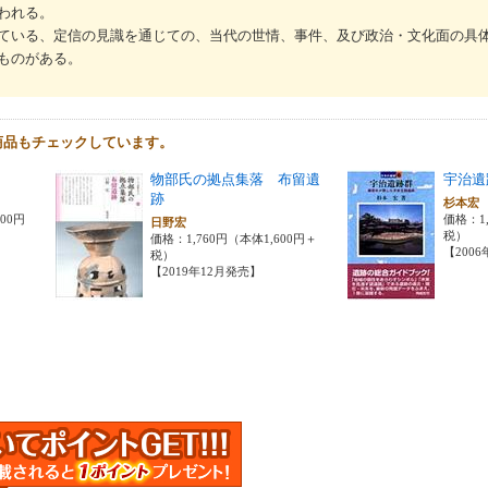
われる。
ている、定信の見識を通じての、当代の世情、事件、及び政治・文化面の具
ものがある。
商品もチェックしています。
物部氏の拠点集落 布留遺
宇治遺
跡
杉本
000円
価格：1,
日野宏
税）
価格：1,760円（本体1,600円＋
【200
税）
【2019年12月発売】