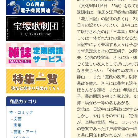
（文化9年4月6日 55歳）を以
退隠後は、住居を江戸築地の藩邸
『花月日記』の記述の多くは、2
日々の記といってよい。文中には
て版行されたのは『三草集』930
しては一体どれだけの量となるだ
日記中によく登場する人々は子
まず息定永とその正室綱子、次郎
夫、定信の後室隼、さらに姉・妹
ごく近しい友人として折にふれて
なき交じらい」「心隔てぬ友垣」
静山…、また「寛政の改革」以降
幕政を離れ、さらには藩主も退任
ほとんどを謝絶、または1年延ば
子、藩の問題を抱えた家老達。ま
海・塙保己一等の名もあがる。
定信は、日記中には幕政に対する
本・コミック
しかし、やはりその中には、定信
文芸
が、当時の世情、特に、ロシアそ
実用
の懸案であった江戸湾警備の一環
芸術・アート
と共に同任も解かれるが、その時