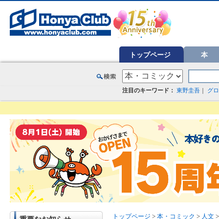
オンライン書店【ホンヤクラブ】はお好きな本屋での受け取りで送料無料！新刊予約・通販も。本（書籍）、雑誌、漫
トップページ
本
注目のキーワード：
東野圭吾
｜
グロ
トップページ
>
本・コミック
>
人文