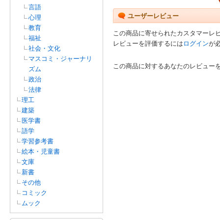
言語
ユーザーレビュー
心理
教育
この商品に寄せられたカスタマーレ
福祉
レビューを評価するには
ログイン
が
社会・文化
マスコミ・ジャーナリ
この商品に対するあなたのレビュー
ズム
政治
法律
理工
建築
医学書
語学
学習参考書
絵本・児童書
文庫
新書
その他
コミック
ムック