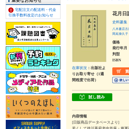
重要なお知らせ
宅配注文の配送料・代金
花月日
引換手数料改定のお知らせ
史料纂集
八木書店古
岡嶌偉久子
価格
発行年月
判型
ISBN
在庫状況
：出版社よ
りお取り寄せ（1週
間程度で出荷）
内容情報
[日販商品データベースより]
若くして徳川幕府老中首座・将軍補