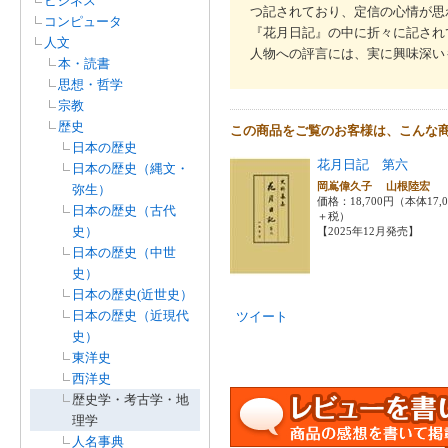
ビジネス
つ記されており、定信の心情が思
コンピュータ
『花月日記』の中に折々に記され
人文
人物への評言には、実に興味深い
本・読書
思想・哲学
宗教
歴史
この商品をご覧のお客様は、こんな
日本の歴史
花月日記 第六
日本の歴史（縄文・
岡嶌偉久子 山根陸宏
弥生）
価格：18,700円（本体17,
日本の歴史（古代
＋税）
史）
【2025年12月発売】
日本の歴史（中世
史）
日本の歴史(近世史）
日本の歴史（近現代
ツイート
史）
東洋史
西洋史
歴史学・考古学・地
理学
人名事典