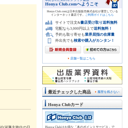
Honya Club.comへようこそ
Honya Club.comは日本出版販売株式会社が運営している
インターネット書店です。
ご利用ガイドはこちら
サイトで注文&
書店受け取り送料無料
宅配なら3,000円以上で
送料無料！
予約も取り寄せも
業界屈指の在庫量
外出先でも
検索や購入がカンタン！
店舗一覧はこちら
最近チェックした商品
履歴を残さない
Honya Clubカード
が白河藩主致仕の日
Honya Clubはお得な「本のポイントサービス」で