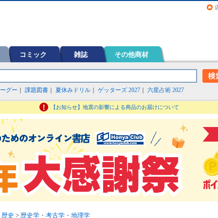
画（コミック）など在庫も充実
コミック
雑誌
その他商材
ーグー
｜
課題図書
｜
夏休みドリル
｜
ゲッターズ 2027
｜
六星占術 2027
【お知らせ】地震の影響による商品のお届けについて
>
歴史
>
歴史学・考古学・地理学