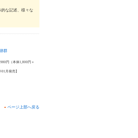
体的な記述、様々な
跡群
宏
980円（本体1,800円＋
6年01月発売】
ページ上部へ戻る