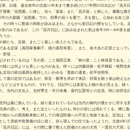
て起筆、以後、逝去前年の文政11年末まで書き続けた17年間の日次記が『花月
下屋敷「浴恩園」に移し、自ら「楽翁」また「花月翁」と称した。優雅な擬
万坪の大庭園「浴恩園」での、四季の花々を愛で、月を賞し、心知れる友と語
、その時々に数多の和歌が詠み込まれ、さながら歌日記の態をなしている。
余首のみであるが、この『花月日記』に詠み込まれた歌は各年300～400首を超
ろうか。
息や娘たち、近親、またごく親しい友人たちである。
である定栄（真田家養嗣子、後の真田幸貫）、また、各大名の正室となって
・実母…。
記されているのは「月の君」こと堀田正敦、「林の君」こと林述斎である。
の様には何よりも美しいものがある。時々には内藤信敦・松平輝延・牧野忠
も定信の政治基調を維持したいわゆる「寛政の遺老」松平信明等。
して後の定信ではあるが、助言・教導を求めて来訪・対面を願う者は絶えな
しなどとはするものの、それでも、日記中には多彩な人物の名が見える。様々
た、当代の文化人、北村季文・市川米庵・屋代弘賢等との交流、時に杉田玄
批判は厳に慎んでいる。繰り返されているのは当代の御代の豊かさに対する
自身の思い、考え、また志といったものも､何かの折には現れてくる。稀に激
の他からの異国船来航に対しての海辺防備への不安と焦燥である。定信は、
として房総半島警備の任に就く。自ら望んでの任であったようだ。文政6年3
『花月日記』には、その間に藩で整えた防備のための大筒「一貫目六尺筒」以