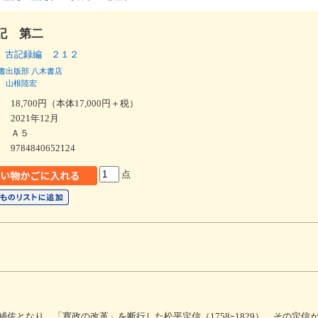
記 第二
 古記録編 ２１２
書出版部
八木書店
山根陸宏
18,700円（本体17,000円＋税）
2021年12月
Ａ５
9784840652124
点
佐となり、「寛政の改革」を断行した松平定信（1758ｰ1829）。その定信