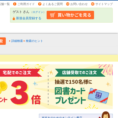
店舗一覧
ご利用ガイド
よくあるご質問
お問い合わせ
サイトマップ
ゲスト さん
（
ログイン
）
新規会員登録する
詳細検索
検索のヒント
本好きのためのオンライン書店