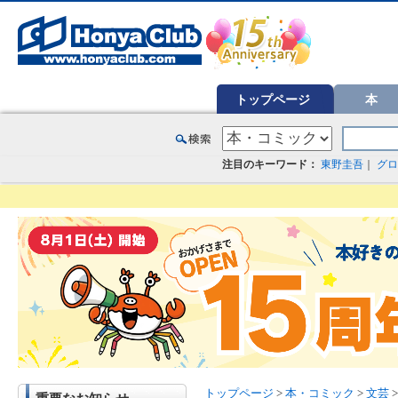
オンライン書店【ホンヤクラブ】はお好きな本屋での受け取りで送料無料！新刊予約・通販も。本（書籍）、雑誌、漫
トップページ
本
注目のキーワード：
東野圭吾
｜
グロ
トップページ
>
本・コミック
>
文芸