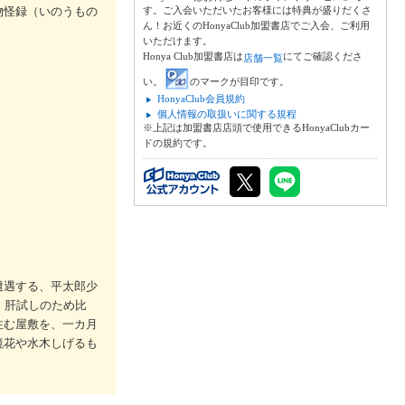
物怪録（いのうもの
す。ご入会いただいたお客様には特典が盛りだくさ
ん！お近くのHonyaClub加盟書店でご入会、ご利用
いただけます。
Honya Club加盟書店は
にてご確認くださ
店舗一覧
い。
のマークが目印です。
HonyaClub会員規約
個人情報の取扱いに関する規程
※上記は加盟書店店頭で使用できるHonyaClubカー
ドの規約です。
遭遇する、平太郎少
、肝試しのため比
住む屋敷を、一カ月
鏡花や水木しげるも