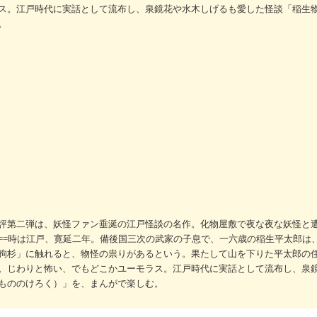
ス。江戸時代に実話として流布し、泉鏡花や水木しげるも愛した怪談「稲生
。
評第二弾は、妖怪ファン垂涎の江戸怪談の名作。化物屋敷で夜な夜な妖怪と
==時は江戸、寛延二年。備後国三次の武家の子息で、一六歳の稲生平太郎は
狗杉」に触れると、物怪の祟りがあるという。果たして山を下りた平太郎の
。じわりと怖い、でもどこかユーモラス。江戸時代に実話として流布し、泉
もののけろく）」を、まんがで楽しむ。