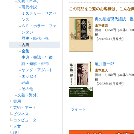
文芸（日本）
現代小説
この商品をご覧のお客様は、こんな
ミステリー・サスペ
奥の細道現代語訳・鑑
ンス
ＳＦ・ホラー・ファ
山本健吉
価格：1,650円（本体1,50
ンタジー
税）
歴史・時代小説
【2018年11月発売】
古典
全集
事典・書誌・年鑑
詩・短歌・俳句
亀井勝一郎
ヤング・アダルト
山本直人
価格：4,180円（本体3,80
エッセイ
税）
評論
【2023年10月発売】
その他
文芸（海外）
実用
芸術・アート
ツイート
ビジネス
コンピュータ
人文
理工