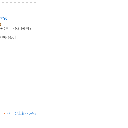
学攷
達
040円（本体6,400円＋
3年10月発売】
ページ上部へ戻る