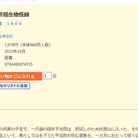
訳稲生物怪録
書 １６０４
山本忠宏
1,078円（本体980円＋税）
2021年10月
新書
9784480074355
点
の武家の子息で、一六歳の稲生平太郎は、肝試しのため比熊山に入った。そ
るという。果たして山を下りた平太郎の住む屋敷を、一カ月にわたって様々