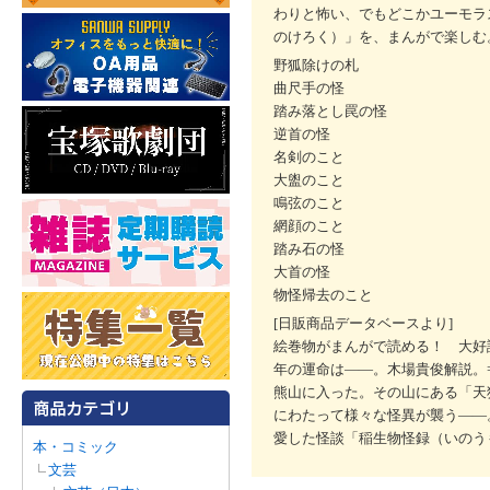
わりと怖い、でもどこかユーモラ
のけろく）」を、まんがで楽しむ
野狐除けの札
曲尺手の怪
踏み落とし罠の怪
逆首の怪
名剣のこと
大盥のこと
鳴弦のこと
網顔のこと
踏み石の怪
大首の怪
物怪帰去のこと
[日販商品データベースより]
絵巻物がまんがで読める！ 大好
年の運命は――。木場貴俊解説。
熊山に入った。その山にある「天
にわたって様々な怪異が襲う――
愛した怪談「稲生物怪録（いのう
本・コミック
文芸