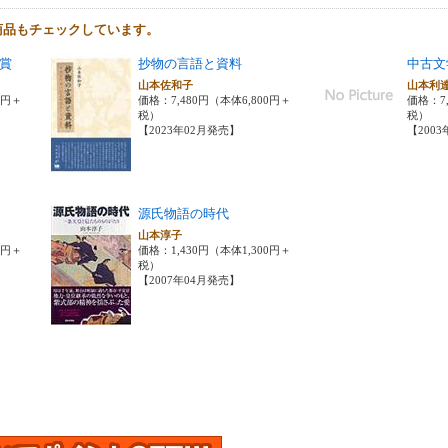
商品もチェックしています。
賞
抄物の言語と資料
中古文
山本佐和子
山本利
0円＋
価格：7,480円（本体6,800円＋
価格：7,
税）
税）
【2023年02月発売】
【200
源氏物語の時代
山本淳子
0円＋
価格：1,430円（本体1,300円＋
税）
【2007年04月発売】