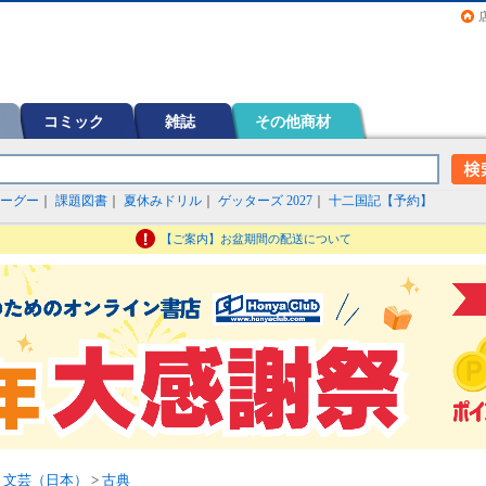
画（コミック）など在庫も充実
コミック
雑誌
その他商材
ーグー
｜
課題図書
｜
夏休みドリル
｜
ゲッターズ 2027
｜
十二国記【予約】
【ご案内】お盆期間の配送について
>
文芸（日本）
>
古典