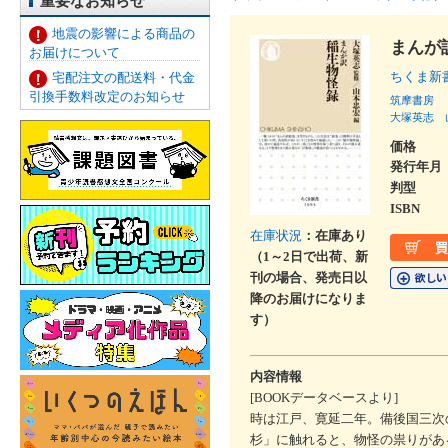
重要なお知らせ
地震の影響による商品の
まんが
お届けについて
ちくま新
宅配注文の配送料・代金
引換手数料改定のお知らせ
筑摩書房
大塚英志
価格
発行年月
判型
ISBN
在庫状況
：在庫あり
（1～2日で出荷、新
刊の場合、発売日以
降のお届けになりま
す）
内容情報
[BOOKデータベースより]
時は江戸、寛延二年。備後国三次
杉」に触れると、物怪の祟りがあ