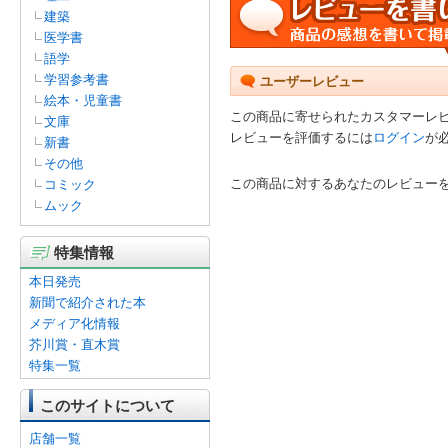
建築
医学書
語学
学習参考書
ユーザーレビュー
絵本・児童書
この商品に寄せられたカスタマーレ
文庫
レビューを評価するには
ログイン
が
新書
その他
この商品に対するあなたのレビュー
コミック
ムック
特集情報
本日発売
新聞で紹介された本
メディア化情報
芥川賞・直木賞
特集一覧
このサイトについて
店舗一覧