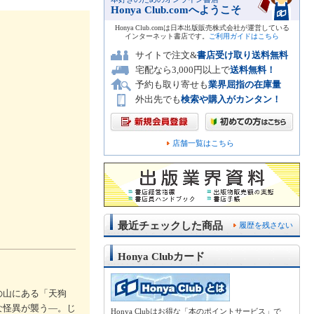
Honya Club.comへようこそ
Honya Club.comは日本出版販売株式会社が運営している
インターネット書店です。
ご利用ガイドはこちら
サイトで注文&
書店受け取り送料無料
宅配なら3,000円以上で
送料無料！
予約も取り寄せも
業界屈指の在庫量
外出先でも
検索や購入がカンタン！
店舗一覧はこちら
最近チェックした商品
履歴を残さない
Honya Clubカード
の山にある「天狗
な怪異が襲う―。じ
Honya Clubはお得な「本のポイントサービス」で