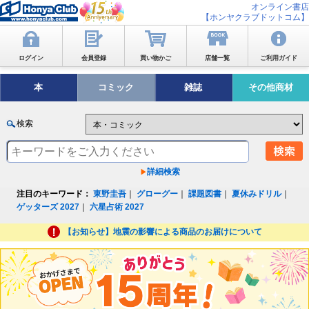
オンライン書店
【ホンヤクラブドットコム】
ログイン
会員登録
買い物かご
店舗一覧
ご利用ガイド
本
コミック
雑誌
その他商材
検索
詳細検索
注目のキーワード：
東野圭吾
｜
グローグー
｜
課題図書
｜
夏休みドリル
｜
ゲッターズ 2027
｜
六星占術 2027
【お知らせ】地震の影響による商品のお届けについて