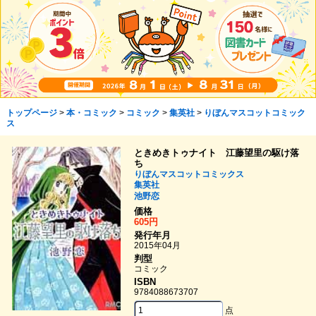
トップページ
>
本・コミック
>
コミック
>
集英社
>
りぼんマスコットコミック
ス
ときめきトゥナイト 江藤望里の駆け落
ち
りぼんマスコットコミックス
集英社
池野恋
価格
605円
発行年月
2015年04月
判型
コミック
ISBN
9784088673707
点