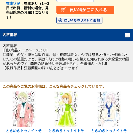
在庫状況
：在庫あり（1～2
日で出荷、新刊の場合、発
売日以降のお届けになりま
す）
内容情報
内容情報
[日販商品データベースより]
江藤蘭世の父・望里は吸血鬼。母・椎羅は狼女。今では怒ると怖～い椎羅にた
じたじの望里だけど、実は2人には種族の違いを超えた知られざる大恋愛の物語
があったのです!! 蘭世の結婚秘話番外編を含む、全編描き下ろし!!
【収録作品】江藤蘭世の悶々/あとがきエッセイ
この商品をご覧のお客様は、こんな商品もチェックしています。
ときめきトゥナイトそ
ときめきトゥナイトそ
ときめきトゥナイトそ