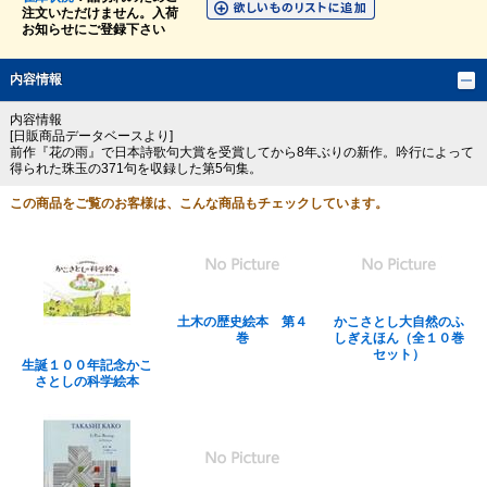
注文いただけません。入荷
お知らせにご登録下さい
内容情報
内容情報
[日販商品データベースより]
前作『花の雨』で日本詩歌句大賞を受賞してから8年ぶりの新作。吟行によって
得られた珠玉の371句を収録した第5句集。
この商品をご覧のお客様は、こんな商品もチェックしています。
土木の歴史絵本 第４
かこさとし大自然のふ
巻
しぎえほん（全１０巻
セット）
生誕１００年記念かこ
さとしの科学絵本