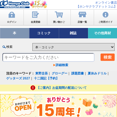
オンライン書店
【ホンヤクラブドットコム】
ログイン
会員登録
買い物かご
店舗一覧
ご利用ガイド
本
コミック
雑誌
その他商材
検索
詳細検索
注目のキーワード：
東野圭吾
｜
グローグー
｜
課題図書
｜
夏休みドリル
｜
ゲッターズ 2027
｜
十二国記【予約】
【ご案内】お盆期間の配送について