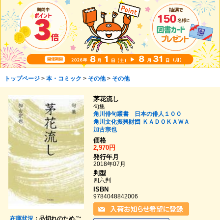
トップページ
>
本・コミック
>
その他
>
その他
茅花流し
句集
角川俳句叢書 日本の俳人１００
角川文化振興財団
ＫＡＤＯＫＡＷＡ
加古宗也
価格
2,970円
発行年月
2018年07月
判型
四六判
ISBN
9784048842006
在庫状況
：品切れのためご