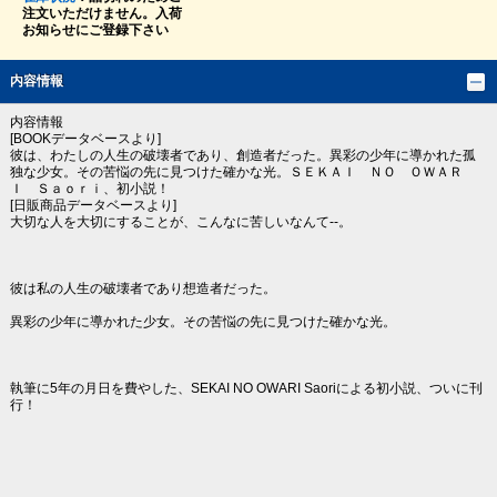
注文いただけません。入荷
お知らせにご登録下さい
内容情報
内容情報
[BOOKデータベースより]
彼は、わたしの人生の破壊者であり、創造者だった。異彩の少年に導かれた孤
独な少女。その苦悩の先に見つけた確かな光。ＳＥＫＡＩ ＮＯ ＯＷＡＲ
Ｉ Ｓａｏｒｉ、初小説！
[日販商品データベースより]
大切な人を大切にすることが、こんなに苦しいなんて--。
彼は私の人生の破壊者であり想造者だった。
異彩の少年に導かれた少女。その苦悩の先に見つけた確かな光。
執筆に5年の月日を費やした、SEKAI NO OWARI Saoriによる初小説、ついに刊
行！