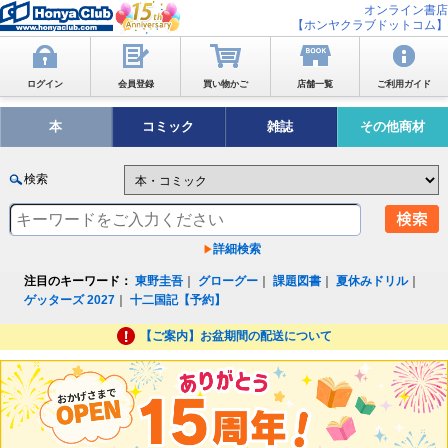
オンライン書店
【ホンヤクラブドットコム】
ログイン
会員登録
買い物かご
店舗一覧
ご利用ガイド
本
コミック
雑誌
その他商材
検索
詳細検索
注目のキーワード：
東野圭吾
｜
グローグー
｜
課題図書
｜
夏休みドリル
｜
ゲッターズ 2027
｜
十二国記【予約】
【ご案内】お盆期間の配送について