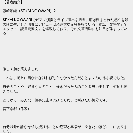
【著者紹介】
藤崎彩織（SEKAI NO OWARI）?
SEKAI NO OWARIでピアノ演奏とライブ演出を担当。研ぎ澄まされた感性を最
大限に生かした演奏はデビュー以来絶大な支持を得ている。雑誌「文學界」で
エッセイ「読書間奏文」を連載しており、その文筆活動にも注目が集まってい
る。
－
激しく胸が震えました。
これは、絶対に書かれなければならなかったんだなとよくわかる小説でした。
自分のことや、好きな人のこと、好きだった人のことを思い出して、何度も泣
きました。
とにかく、みんな、無事に生きのびてくれ、と叫びたい気分です。
宮下奈都（作家）
自分以外の誰かを信じ続けることの絶望と幸福が、泣きたいほどここにありま
した。