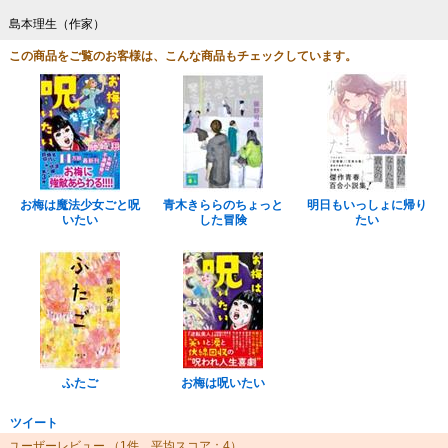
島本理生（作家）
この商品をご覧のお客様は、こんな商品もチェックしています。
お梅は魔法少女ごと呪
青木きららのちょっと
明日もいっしょに帰り
いたい
した冒険
たい
ふたご
お梅は呪いたい
ツイート
ユーザーレビュー
（1件、平均スコア：4）