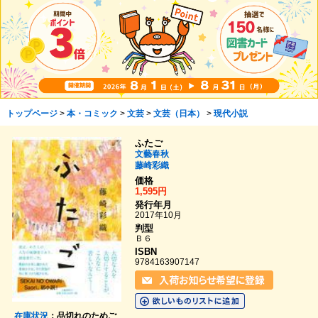
トップページ
>
本・コミック
>
文芸
>
文芸（日本）
>
現代小説
ふたご
文藝春秋
藤崎彩織
価格
1,595円
発行年月
2017年10月
判型
Ｂ６
ISBN
9784163907147
在庫状況
：品切れのためご