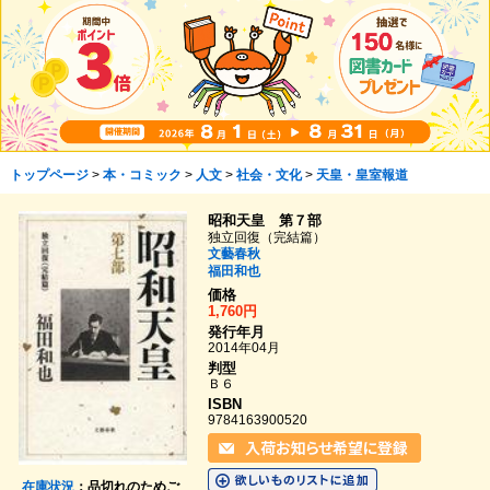
トップページ
>
本・コミック
>
人文
>
社会・文化
>
天皇・皇室報道
昭和天皇 第７部
独立回復（完結篇）
文藝春秋
福田和也
価格
1,760円
発行年月
2014年04月
判型
Ｂ６
ISBN
9784163900520
在庫状況
：品切れのためご