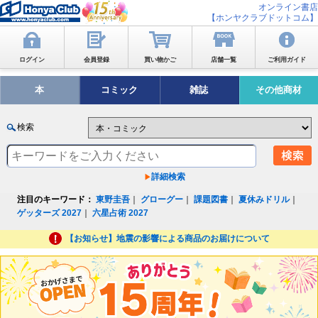
オンライン書店
【ホンヤクラブドットコム】
ログイン
会員登録
買い物かご
店舗一覧
ご利用ガイド
本
コミック
雑誌
その他商材
検索
詳細検索
注目のキーワード：
東野圭吾
｜
グローグー
｜
課題図書
｜
夏休みドリル
｜
ゲッターズ 2027
｜
六星占術 2027
【お知らせ】地震の影響による商品のお届けについて