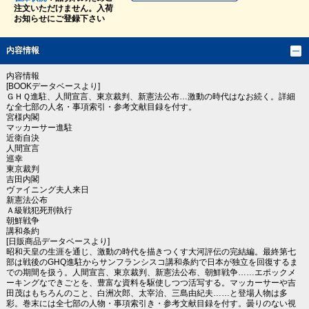
注文いただけません。入荷
お知らせにご登録下さい
内容情報
内容情報
[BOOKデータベースより]
ＧＨＱ進駐、人間宣言、東京裁判、新憲法公布…激動の時代はなお続く。詳細
な全七部の人名・事項索引・参考文献目録を付す。
宮様内閣
マッカーサー進駐
近衛自決
人間宣言
巡幸
東京裁判
吉田内閣
ヴァイニング夫人来日
新憲法公布
Ａ級戦犯死刑執行
朝鮮戦争
講和条約
[日販商品データベースより]
昭和天皇の生涯を通じ、激動の時代を描きつくす大河評伝の完結編。最終第七
部は戦後のGHQ進駐からサンフランシスコ講和条約で日本が独立を回復するま
での期間を扱う。人間宣言、東京裁判、新憲法公布、朝鮮戦争……エポックメ
ーキングなできごとを、豊富な資料を駆使しつつ活写する。マッカーサーや吉
田茂はもちろんのこと、白洲次郎、太宰治、三島由紀夫……と登場人物は多
彩。巻末には全七部の人物・事項索引き・参考文献目録を付す。曇りのない視