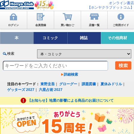
オンライン書店
【ホンヤクラブドットコム】
ログイン
会員登録
買い物かご
店舗一覧
ご利用ガイド
本
コミック
雑誌
その他商材
検索
詳細検索
注目のキーワード：
東野圭吾
｜
グローグー
｜
課題図書
｜
夏休みドリル
｜
ゲッターズ 2027
｜
六星占術 2027
【お知らせ】地震の影響による商品のお届けについて