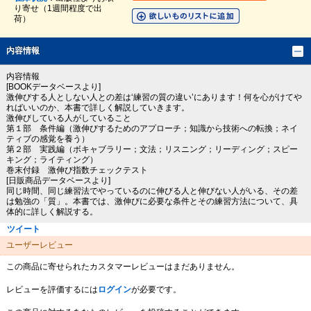
り寄せ（1週間程度で出
荷）
内容情報
内容情報
[BOOKデータベースより]
激伸びする人としない人との差は‘練習の質の違い’にあります！何を心がけてや
ればいいのか、本書で詳しく解説していきます。
激伸びしている人がしていること
第１部 条件編（激伸びするためのアプローチ；知識から技術への転換；ネイ
ティブの感覚を養う）
第２部 実践編（ボキャブラリー；文法；リスニング；リーディング；スピー
キング；ライティング）
巻末付録 激伸び指数チェックテスト
[日販商品データベースより]
同じ時間、同じ練習法でやっているのに伸びる人と伸びない人がいる、その差
は勉強の「質」。本書では、激伸びに必要な条件とその練習方法について、具
体的に詳しく解説する。
ツイート
ユーザーレビュー
この商品に寄せられたカスタマーレビューはまだありません。
レビューを評価するには
ログイン
が必要です。