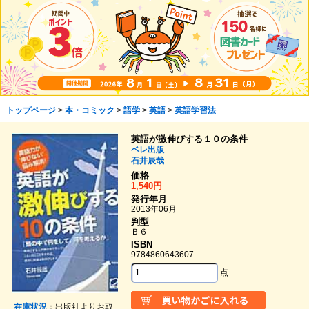
トップページ
>
本・コミック
>
語学
>
英語
>
英語学習法
英語が激伸びする１０の条件
ベレ出版
石井辰哉
価格
1,540円
発行年月
2013年06月
判型
Ｂ６
ISBN
9784860643607
点
在庫状況
：出版社よりお取