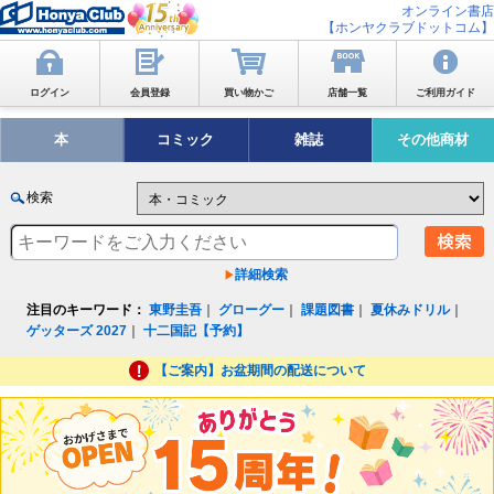
オンライン書店
【ホンヤクラブドットコム】
ログイン
会員登録
買い物かご
店舗一覧
ご利用ガイド
本
コミック
雑誌
その他商材
検索
詳細検索
注目のキーワード：
東野圭吾
｜
グローグー
｜
課題図書
｜
夏休みドリル
｜
ゲッターズ 2027
｜
十二国記【予約】
【ご案内】お盆期間の配送について