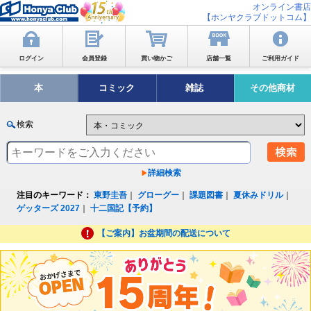
オンライン書店
【ホンヤクラブドットコム】
ログイン
会員登録
買い物かご
店舗一覧
ご利用ガイド
本
コミック
雑誌
その他商材
検索
詳細検索
注目のキーワード：
東野圭吾
｜
グローグー
｜
課題図書
｜
夏休みドリル
｜
ゲッターズ 2027
｜
十二国記【予約】
【ご案内】お盆期間の配送について