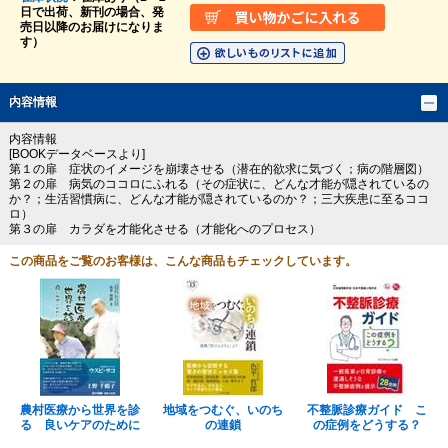
日で出荷、新刊の場合、発
売日以降のお届けになりま
す）
内容情報
内容情報
[BOOKデータベースより]
第１の扉 症状のイメージを崩壊させる（潜在的欲求に気づく；病の階層図）
第２の扉 病気のココロにふれる（その症状に、どんな才能が隠されているの
か？；生活習慣病に、どんな才能が隠されているのか？；三大疾患に至るココ
ロ）
第３の扉 カラダを才能化させる（才能化へのプロセス）
この商品をご覧のお客様は、こんな商品もチェックしています。
農村医療から世界を診
地域をつむぐ、いのち
不整脈診療ガイド こ
る 良いケアのために
の連鎖
の症例をどうする？