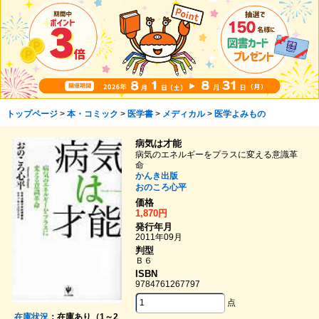
トップページ
>
本・コミック
>
医学書
>
メディカル
>
医学よみもの
病気は才能
病気のエネルギーをプラスに変える意識革
命
かんき出版
おのころ心平
価格
1,870円
発行年月
2011年09月
判型
Ｂ６
ISBN
9784761267797
点
在庫状況
：在庫あり（1～2