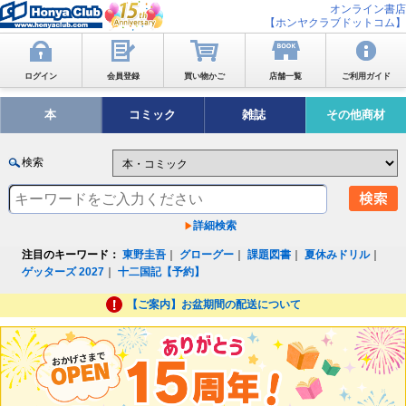
オンライン書店
【ホンヤクラブドットコム】
ログイン
会員登録
買い物かご
店舗一覧
ご利用ガイド
本
コミック
雑誌
その他商材
検索
詳細検索
注目のキーワード：
東野圭吾
｜
グローグー
｜
課題図書
｜
夏休みドリル
｜
ゲッターズ 2027
｜
十二国記【予約】
【ご案内】お盆期間の配送について