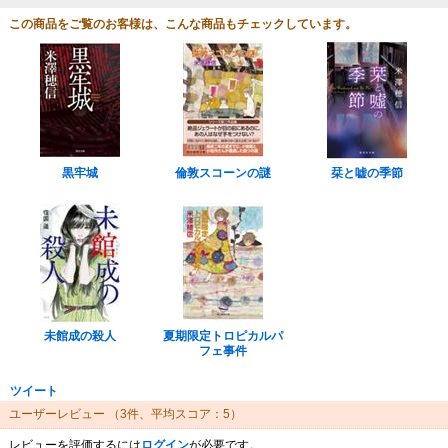
この商品をご覧のお客様は、こんな商品もチェックしています。
黒牢城
倫敦スコーンの謎
栞と嘘の季節
未館成の殺人
夏期限定トロピカルパ
フェ事件
ツイート
ユーザーレビュー
（3件、平均スコア：5）
レビューを評価するには
ログイン
が必要です。