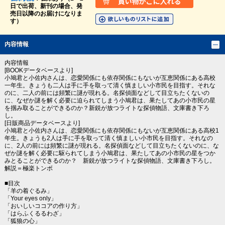
日で出荷、新刊の場合、発
売日以降のお届けになりま
す）
内容情報
内容情報
[BOOKデータベースより]
小鳩君と小佐内さんは、恋愛関係にも依存関係にもないが互恵関係にある高校
一年生。きょうも二人は手に手を取って清く慎ましい小市民を目指す。それな
のに、二人の前には頻繁に謎が現れる。名探偵面などして目立ちたくないの
に、なぜか謎を解く必要に迫られてしまう小鳩君は、果たしてあの小市民の星
を掴み取ることができるのか？新鋭が放つライトな探偵物語、文庫書き下ろ
し。
[日販商品データベースより]
小鳩君と小佐内さんは、恋愛関係にも依存関係にもないが互恵関係にある高校1
年生。きょうも2人は手に手を取って清く慎ましい小市民を目指す。それなの
に、2人の前には頻繁に謎が現れる。名探偵面などして目立ちたくないのに、な
ぜか謎を解く必要に駆られてしまう小鳩君は、果たしてあの小市民の星をつか
みとることができるのか？ 新鋭が放つライトな探偵物語、文庫書き下ろし。
解説＝極楽トンボ
■目次
「羊の着ぐるみ」
「Your eyes only」
「おいしいココアの作り方」
「はらふくるるわざ」
「狐狼の心」