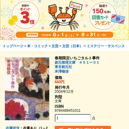
トップページ
>
本・コミック
>
文芸
>
文芸（日本）
>
ミステリー・サスペンス
春期限定いちごタルト事件
創元推理文庫 ４５１ー０１
東京創元社
米澤穂信
価格
660円
発行年月
2004年12月
判型
文庫
ISBN
9784488451011
点
在庫状況
：在庫あり（1～2