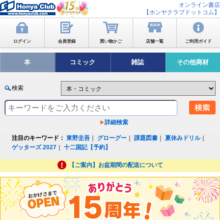
オンライン書店
【ホンヤクラブドットコム】
ログイン
会員登録
買い物かご
店舗一覧
ご利用ガイド
本
コミック
雑誌
その他商材
検索
詳細検索
注目のキーワード：
東野圭吾
｜
グローグー
｜
課題図書
｜
夏休みドリル
｜
ゲッターズ 2027
｜
十二国記【予約】
【ご案内】お盆期間の配送について