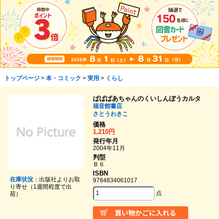
トップページ
>
本・コミック
>
実用
>
くらし
ばばばあちゃんのくいしんぼうカルタ
福音館書店
さとうわきこ
価格
1,210円
発行年月
2004年11月
判型
Ｂ６
ISBN
在庫状況
：出版社よりお取
9784834061017
り寄せ（1週間程度で出
点
荷）