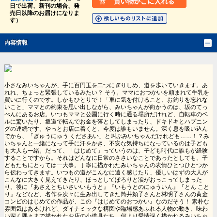
日で出荷、新刊の場合、発
売日以降のお届けになりま
す）
内容情報
小さなみいちゃんが、手に百円玉を二つにぎりしめ、道を歩いていきます。あ
れれ、ちょっと緊張しているみたい？ そう。ママにおつかいを頼まれて牛乳を
買いに行くのです。しかもひとりで！「車に気を付けること、お釣りを忘れな
いこと」ママとの約束を思い出しながら、みいちゃんが向かうのは、坂のてっ
ぺんにあるお店。いつもママと公園に行く時に通る場所だけれど、自転車のベ
ルに驚いたり、坂道で転んでお金を落としてしまったり、ドキドキとハプニン
グの連続です。やっとお店に着くと、今度は誰もいません。深く息を吸い込ん
でから、「ぎゅうにゅう くださあい」と叫ぶみいちゃんだけれども……！？み
いちゃんと一緒になって手に汗をかき、不安な気持ちになっているのは子ども
も大人も一緒。だって、「はじめて」っていうのは、子ども時代に誰もが経験
することですから。それはどんなに日常のささいなことであったとしても、子
どもたちにとっては一大事。丁寧に描かれたみいちゃんの表情ひとつひとつか
ら伝わってきます。いつもの道がこんなに遠く感じたり、優しいはずの大人が
こんなに大きく見えてきたり、ほっとしてぽろりと涙がおっこってしまった
り。後に『あさえとちいさいいもうと』『いもうとのにゅういん』『とん こと
り』などなど、名作を次々に生み出してきた筒井頼子さんと林明子さんの黄金
コンビのはじめての作品が、この『はじめてのおつかい』なのだそう！ 素朴な
雰囲気はあるけれど、ダイナミックな構図や臨場感あふれる人物の動き、味わ
い深く隅々まで描かれたお店の小道具たち。何より愛情深く描かれるみいちゃ