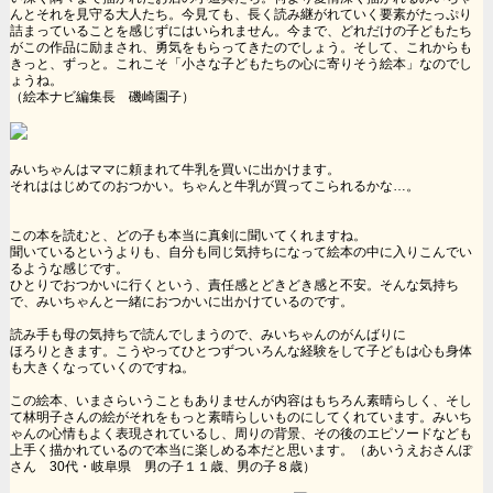
んとそれを見守る大人たち。今見ても、長く読み継がれていく要素がたっぷり
詰まっていることを感じずにはいられません。今まで、どれだけの子どもたち
がこの作品に励まされ、勇気をもらってきたのでしょう。そして、これからも
きっと、ずっと。これこそ「小さな子どもたちの心に寄りそう絵本」なのでし
ょうね。
（絵本ナビ編集長 磯崎園子）
みいちゃんはママに頼まれて牛乳を買いに出かけます。
それははじめてのおつかい。ちゃんと牛乳が買ってこられるかな…。
この本を読むと、どの子も本当に真剣に聞いてくれますね。
聞いているというよりも、自分も同じ気持ちになって絵本の中に入りこんでい
るような感じです。
ひとりでおつかいに行くという、責任感とどきどき感と不安。そんな気持ち
で、みいちゃんと一緒におつかいに出かけているのです。
読み手も母の気持ちで読んでしまうので、みいちゃんのがんばりに
ほろりときます。こうやってひとつずついろんな経験をして子どもは心も身体
も大きくなっていくのですね。
この絵本、いまさらいうこともありませんが内容はもちろん素晴らしく、そし
て林明子さんの絵がそれをもっと素晴らしいものにしてくれています。みいち
ゃんの心情もよく表現されているし、周りの背景、その後のエピソードなども
上手く描かれているので本当に楽しめる本だと思います。（あいうえおさんぽ
さん 30代・岐阜県 男の子１１歳、男の子８歳）