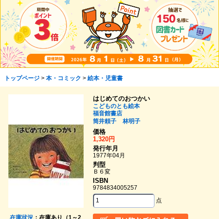
トップページ
>
本・コミック
>
絵本・児童書
はじめてのおつかい
こどものとも絵本
福音館書店
筒井頼子
林明子
価格
1,320円
発行年月
1977年04月
判型
Ｂ６変
ISBN
9784834005257
点
在庫状況
：在庫あり（1～2