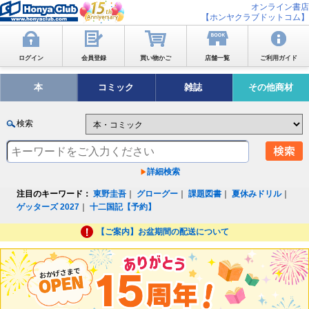
オンライン書店
【ホンヤクラブドットコム】
ログイン
会員登録
買い物かご
店舗一覧
ご利用ガイド
本
コミック
雑誌
その他商材
検索
詳細検索
注目のキーワード：
東野圭吾
｜
グローグー
｜
課題図書
｜
夏休みドリル
｜
ゲッターズ 2027
｜
十二国記【予約】
【ご案内】お盆期間の配送について