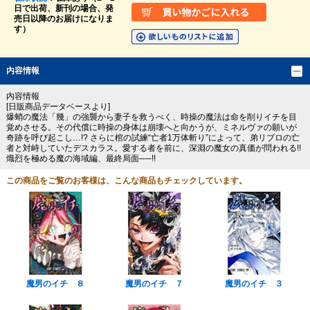
日で出荷、新刊の場合、発
売日以降のお届けになりま
す）
内容情報
内容情報
[日販商品データベースより]
爆蛸の魔法「幾」の強襲から妻子を救うべく、時操の魔法は命を削りイチを目
覚めさせる。その代償に時操の身体は崩壊へと向かうが、ミネルヴァの願いが
奇跡を呼び起こし…!? さらに棺の試練“亡者1万体斬り”によって、弟リブロの亡
者と対峙していたデスカラス。愛する者を前に、深淵の魔女の真価が問われる!!
熾烈を極める魔の海域編、最終局面──!!
この商品をご覧のお客様は、こんな商品もチェックしています。
魔男のイチ ８
魔男のイチ ７
魔男のイチ ３