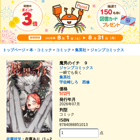
トップページ
>
本・コミック
>
コミック
>
集英社
>
ジャンプコミックス
魔男のイチ ９
ジャンプコミックス
一瞬でも長く
集英社
宇佐崎しろ
西修
価格
572円
発行年月
2026年07月
判型
コミック
ISBN
9784088851013
点
在庫状況
：在庫あり（1～2