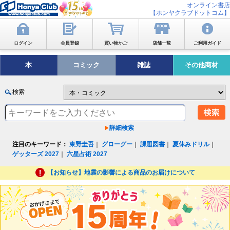
オンライン書店
【ホンヤクラブドットコム】
ログイン
会員登録
買い物かご
店舗一覧
ご利用ガイド
本
コミック
雑誌
その他商材
検索
詳細検索
注目のキーワード：
東野圭吾
｜
グローグー
｜
課題図書
｜
夏休みドリル
｜
ゲッターズ 2027
｜
六星占術 2027
【お知らせ】地震の影響による商品のお届けについて