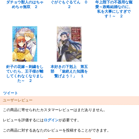
ダチョウ獣人のはちゃ
ぐがぐもぐるてん ０
年上陛下の不器用な寵
めちゃ無双 ２
２
愛～政略結婚なのに、
私を大事にしすぎで
す！～ ２
針子の花嫁～刺繍をし
本好きの下剋上 第五
ていたら、王子様が離
部 「途絶えた知識を
してくれなくなりまし
繋げよう！」 １
た～ ２
ツイート
ユーザーレビュー
この商品に寄せられたカスタマーレビューはまだありません。
レビューを評価するには
ログイン
が必要です。
この商品に対するあなたのレビューを投稿することができます。