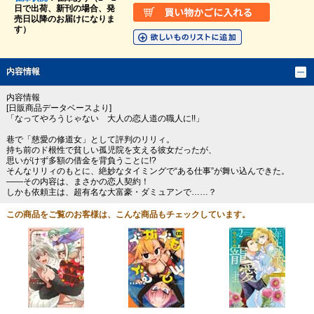
日で出荷、新刊の場合、発
売日以降のお届けになりま
す）
内容情報
内容情報
[日販商品データベースより]
「なってやろうじゃない 大人の恋人道の職人に!!」
巷で「慈愛の修道女」として評判のリリィ。
持ち前のド根性で貧しい孤児院を支える彼女だったが、
思いがけず多額の借金を背負うことに!?
そんなリリィのもとに、絶妙なタイミングで“ある仕事”が舞い込んできた。
――その内容は、まさかの恋人契約！
しかも依頼主は、超有名な大富豪・ダミュアンで……？
この商品をご覧のお客様は、こんな商品もチェックしています。