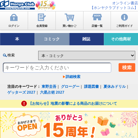
オンライン書店
【ホンヤクラブドットコム】
ログイン
会員登録
買い物かご
店舗一覧
ご利用ガイド
本
コミック
雑誌
その他商材
検索
詳細検索
注目のキーワード：
東野圭吾
｜
グローグー
｜
課題図書
｜
夏休みドリル
｜
ゲッターズ 2027
｜
六星占術 2027
【お知らせ】地震の影響による商品のお届けについて