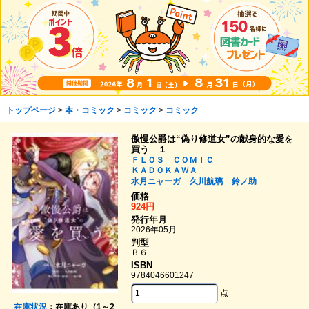
トップページ
>
本・コミック
>
コミック
>
コミック
傲慢公爵は“偽り修道女”の献身的な愛を
買う １
ＦＬＯＳ ＣＯＭＩＣ
ＫＡＤＯＫＡＷＡ
水月ニャーガ
久川航璃
鈴ノ助
価格
924円
発行年月
2026年05月
判型
Ｂ６
ISBN
9784046601247
点
在庫状況
：在庫あり（1～2