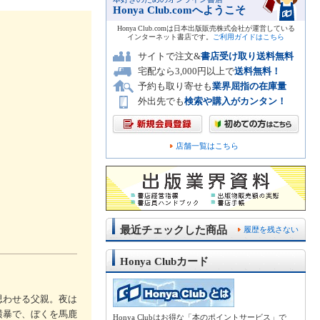
Honya Club.comへようこそ
Honya Club.comは日本出版販売株式会社が運営している
インターネット書店です。
ご利用ガイドはこちら
サイトで注文&
書店受け取り送料無料
宅配なら3,000円以上で
送料無料！
予約も取り寄せも
業界屈指の在庫量
外出先でも
検索や購入がカンタン！
店舗一覧はこちら
最近チェックした商品
履歴を残さない
Honya Clubカード
思わせる父親。夜は
横暴で、ぼくを馬鹿
Honya Clubはお得な「本のポイントサービス」で