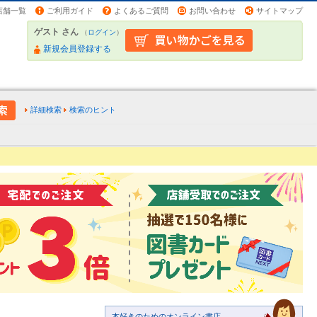
店舗一覧
ご利用ガイド
よくあるご質問
お問い合わせ
サイトマップ
ゲスト さん
（
ログイン
）
新規会員登録する
詳細検索
検索のヒント
本好きのためのオンライン書店