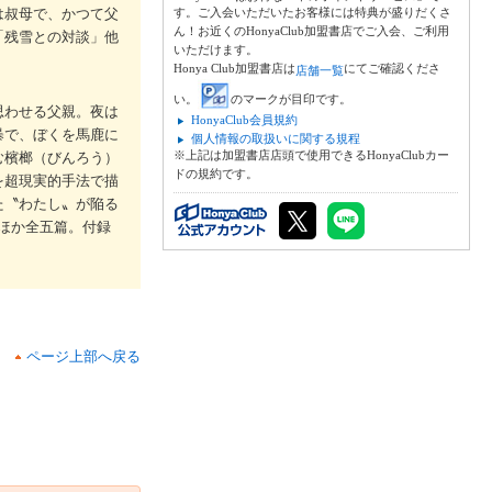
は叔母で、かつて父
す。ご入会いただいたお客様には特典が盛りだくさ
ん！お近くのHonyaClub加盟書店でご入会、ご利用
「残雪との対談」他
いただけます。
Honya Club加盟書店は
にてご確認くださ
店舗一覧
い。
のマークが目印です。
思わせる父親。夜は
HonyaClub会員規約
暴で、ぼくを馬鹿に
個人情報の取扱いに関する規程
※上記は加盟書店店頭で使用できるHonyaClubカー
む檳榔（びんろう）
ドの規約です。
を超現実的手法で描
た〝わたし〟が陥る
ほか全五篇。付録
ページ上部へ戻る