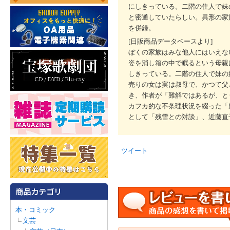
にしきっている。二階の住人で妹
と密通していたらしい。異形の家
を併録。
[日販商品データベースより]
ぼくの家族はみな他人にはいえな
姿を消し箱の中で眠るという母親
しきっている。二階の住人で妹の
売りの女は実は叔母で、かつて父
き、作者が「難解ではあるが、と
カフカ的な不条理状況を綴った「
として「残雪との対談」、近藤直
ツイート
本・コミック
文芸