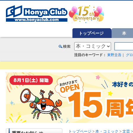
オンライン書店【ホンヤクラブ】はお好きな本屋での受け取りで送料無料！新刊予約・通販も。本（書籍）、雑誌、漫
トップページ
本
注目のキーワード：
東野圭吾
｜
グロ
トップページ
>
本・コミック
>
文芸