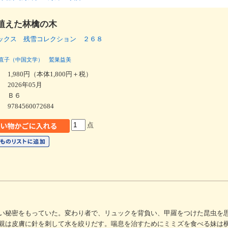
植えた林檎の木
ックス 残雪コレクション ２６８
直子（中国文学）
鷲巣益美
1,980円（本体1,800円＋税）
2026年05月
Ｂ６
9784560072684
点
い秘密をもっていた。変わり者で、リュックを背負い、甲羅をつけた昆虫を
親は皮膚に針を刺して水を絞りだす。喘息を治すためにミミズを食べる妹は