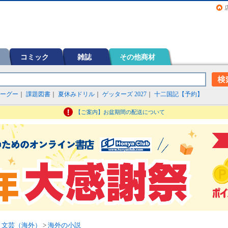
画（コミック）など在庫も充実
コミック
雑誌
その他商材
ーグー
｜
課題図書
｜
夏休みドリル
｜
ゲッターズ 2027
｜
十二国記【予約】
【ご案内】お盆期間の配送について
>
文芸（海外）
>
海外の小説