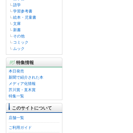
語学
学習参考書
絵本・児童書
文庫
新書
その他
コミック
ムック
特集情報
本日発売
新聞で紹介された本
メディア化情報
芥川賞・直木賞
特集一覧
このサイトについて
店舗一覧
ご利用ガイド