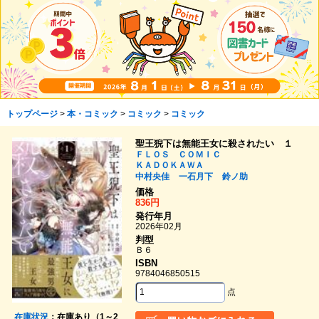
トップページ
>
本・コミック
>
コミック
>
コミック
聖王猊下は無能王女に殺されたい １
ＦＬＯＳ ＣＯＭＩＣ
ＫＡＤＯＫＡＷＡ
中村央佳
一石月下
鈴ノ助
価格
836円
発行年月
2026年02月
判型
Ｂ６
ISBN
9784046850515
点
在庫状況
：在庫あり（1～2