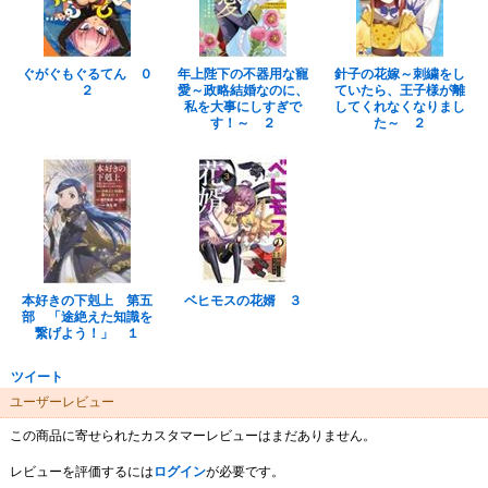
ぐがぐもぐるてん ０
年上陛下の不器用な寵
針子の花嫁～刺繍をし
２
愛～政略結婚なのに、
ていたら、王子様が離
私を大事にしすぎで
してくれなくなりまし
す！～ ２
た～ ２
本好きの下剋上 第五
ベヒモスの花婿 ３
部 「途絶えた知識を
繋げよう！」 １
ツイート
ユーザーレビュー
この商品に寄せられたカスタマーレビューはまだありません。
レビューを評価するには
ログイン
が必要です。