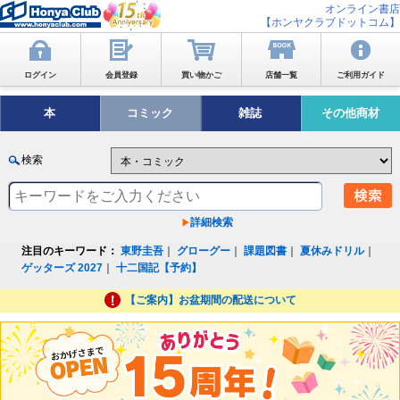
オンライン書店
【ホンヤクラブドットコム】
ログイン
会員登録
買い物かご
店舗一覧
ご利用ガイド
本
コミック
雑誌
その他商材
検索
詳細検索
注目のキーワード：
東野圭吾
｜
グローグー
｜
課題図書
｜
夏休みドリル
｜
ゲッターズ 2027
｜
十二国記【予約】
【ご案内】お盆期間の配送について