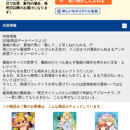
日で出荷、新刊の場合、発
売日以降のお届けになりま
す）
内容情報
内容情報
[日販商品データベースより]
無能の私が、最強の男に「殺して」と甘くねだられる…!?
死にたがり最強男 × しいたげられ王女の、ドン詰まりの運命から始まるアンチ
絶望ファンタジーロマンス！
魔術がすべての世界で、魔術がひとつも使えず無能の烙印を押された王女・エ
レクトラ。
いやがらせを受けても前向きに生きるエレクトラだったが、
ある日、女王から無情にも戦場送りを命じられてしまう。まるで厄介払いをし
たいとばかりに…。
そうして、戦場でエレクトラを待ち受けていたのは絶体絶命の運命──ではな
く、
敵国最強の魔術使い・聖王サイリュスからの熱烈で奇妙なアプローチで…!?
「──君に殺してもらえるなら、こんな幸せなことはないよ」
この商品をご覧のお客様は、こんな商品もチェックしています。