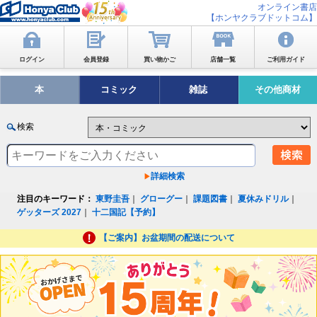
オンライン書店
【ホンヤクラブドットコム】
ログイン
会員登録
買い物かご
店舗一覧
ご利用ガイド
本
コミック
雑誌
その他商材
検索
詳細検索
注目のキーワード：
東野圭吾
｜
グローグー
｜
課題図書
｜
夏休みドリル
｜
ゲッターズ 2027
｜
十二国記【予約】
【ご案内】お盆期間の配送について