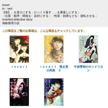
invert
in・vert
【他】…を逆さにする，ひっくり返す，…を裏返しにする；
〈位置・順序・関係を〉反対にする；〈性質・効果などを〉逆転させる；
inverted detective story:
倒叙推理小説
この商品をご覧のお客様は、こんな商品もチェックしています。
ｉｎｖｅｒｔ
ｉｎｖｅｒｔ 覗き窓
午前零時のサンドリヨ
の死角 ２
ン