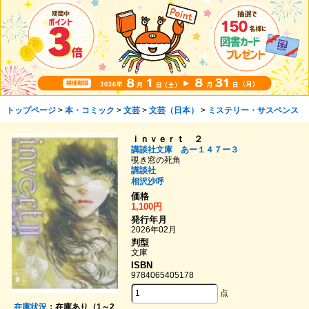
トップページ
>
本・コミック
>
文芸
>
文芸（日本）
>
ミステリー・サスペンス
ｉｎｖｅｒｔ ２
講談社文庫 あー１４７ー３
覗き窓の死角
講談社
相沢沙呼
価格
1,100円
発行年月
2026年02月
判型
文庫
ISBN
9784065405178
点
在庫状況
：在庫あり（1～2