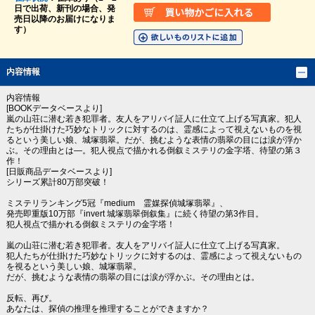
日で出荷、新刊の場合、発
売日以降のお届けになりま
す）
内容情報
内容情報
[BOOKデータベースより]
嵐の山荘に潜む若き犯罪者。友人をアリバイ証人に仕立て上げる写真家。犯人
たちが仕掛けた巧妙なトリックに対するのは、霊感によって視えないものを視
るという美しい娘、城塚翡翠。だが、挑むような表情の翡翠の目には涙が浮か
ぶ。その理由とは―。犯人視点で描かれる倒叙ミステリの金字塔、待望の第３
作！
[日販商品データベースより]
シリーズ累計80万部突破！
ミステリランキング5冠『medium 霊媒探偵城塚翡翠』、
発売即重版10万部『invert 城塚翡翠倒叙集』に続く待望の第3作目。
犯人視点で描かれる倒叙ミステリの金字塔！
嵐の山荘に潜む若き犯罪者。友人をアリバイ証人に仕立て上げる写真家。
犯人たちが仕掛けた巧妙なトリックに対するのは、霊感によって視えないもの
を視るという美しい娘、城塚翡翠。
だが、挑むような表情の翡翠の目には涙が浮かぶ。その理由とは。
反転、再び。
あなたは、探偵の推理を推理することができますか？