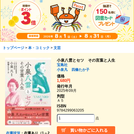
トップページ
>
本・コミック
>
文芸
小泉八雲とセツ その言葉と人生
宝島社
小泉凡
四條たか子
価格
1,680円
発行年月
2025年09月
判型
Ａ５
ISBN
9784299063205
点
在庫状況
：在庫あり（1～2