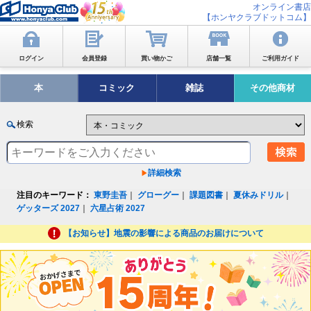
オンライン書店
【ホンヤクラブドットコム】
ログイン
会員登録
買い物かご
店舗一覧
ご利用ガイド
本
コミック
雑誌
その他商材
検索
詳細検索
注目のキーワード：
東野圭吾
｜
グローグー
｜
課題図書
｜
夏休みドリル
｜
ゲッターズ 2027
｜
六星占術 2027
【お知らせ】地震の影響による商品のお届けについて