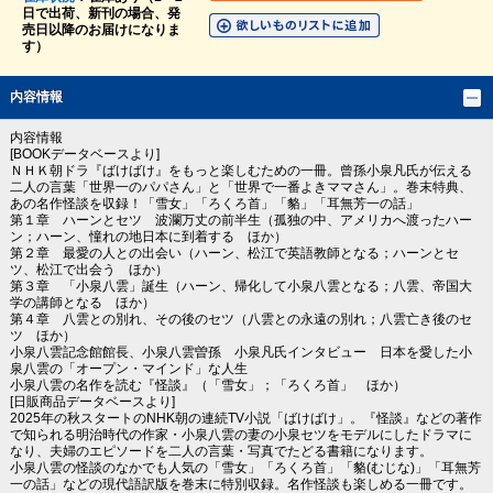
日で出荷、新刊の場合、発
売日以降のお届けになりま
す）
内容情報
内容情報
[BOOKデータベースより]
ＮＨＫ朝ドラ『ばけばけ』をもっと楽しむための一冊。曾孫小泉凡氏が伝える
二人の言葉「世界一のパパさん」と「世界で一番よきママさん」。巻末特典、
あの名作怪談を収録！「雪女」「ろくろ首」「貉」「耳無芳一の話」
第１章 ハーンとセツ 波瀾万丈の前半生（孤独の中、アメリカへ渡ったハー
ン；ハーン、憧れの地日本に到着する ほか）
第２章 最愛の人との出会い（ハーン、松江で英語教師となる；ハーンとセ
ツ、松江で出会う ほか）
第３章 「小泉八雲」誕生（ハーン、帰化して小泉八雲となる；八雲、帝国大
学の講師となる ほか）
第４章 八雲との別れ、その後のセツ（八雲との永遠の別れ；八雲亡き後のセ
ツ ほか）
小泉八雲記念館館長、小泉八雲曽孫 小泉凡氏インタビュー 日本を愛した小
泉八雲の「オープン・マインド」な人生
小泉八雲の名作を読む『怪談』（「雪女」；「ろくろ首」 ほか）
[日販商品データベースより]
2025年の秋スタートのNHK朝の連続TV小説「ばけばけ」。『怪談』などの著作
で知られる明治時代の作家・小泉八雲の妻の小泉セツをモデルにしたドラマに
なり、夫婦のエピソードを二人の言葉・写真でたどる書籍になります。
小泉八雲の怪談のなかでも人気の「雪女」「ろくろ首」「貉(むじな)」「耳無芳
一の話」などの現代語訳版を巻末に特別収録。名作怪談も楽しめる一冊です。