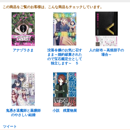
この商品をご覧のお客様は、こんな商品もチェックしています。
アナヅラさま
没落令嬢のお気に召す
人の財布～高畑朋子の
まま～婚約破棄された
場合～
ので宝石鑑定士として
独立します～ ５
鬼憑き退魔師と薬膳師
小説 残置物展
のやさしい結婚
ツイート