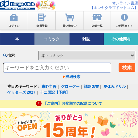
オンライン書店
【ホンヤクラブドットコム】
ログイン
会員登録
買い物かご
店舗一覧
ご利用ガイド
本
コミック
雑誌
その他商材
検索
詳細検索
注目のキーワード：
東野圭吾
｜
グローグー
｜
課題図書
｜
夏休みドリル
｜
ゲッターズ 2027
｜
十二国記【予約】
【ご案内】お盆期間の配送について