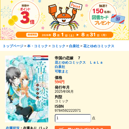
トップページ
>
本・コミック
>
コミック
>
白泉社
>
花とゆめコミックス
帝国の恋嫁 ７
花とゆめコミックス ＬａＬａ
白泉社
可歌まと
価格
594円
発行年月
2025年06月
判型
コミック
ISBN
9784592222071
点
在庫状況
：在庫あり（1～2