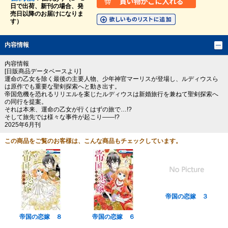
日で出荷、新刊の場合、発
売日以降のお届けになりま
す）
内容情報
内容情報
[日販商品データベースより]
運命の乙女を除く最後の主要人物、少年神官マーリスが登場し、ルディウスら
は原作でも重要な聖剣探索へと動き出す。
帝国危機を恐れるリリエルを案じたルディウスは新婚旅行を兼ねて聖剣探索へ
の同行を提案。
それは本来、運命の乙女が行くはずの旅で…!?
そして旅先では様々な事件が起こり――!?
2025年6月刊
この商品をご覧のお客様は、こんな商品もチェックしています。
帝国の恋嫁 ３
帝国の恋嫁 ８
帝国の恋嫁 ６