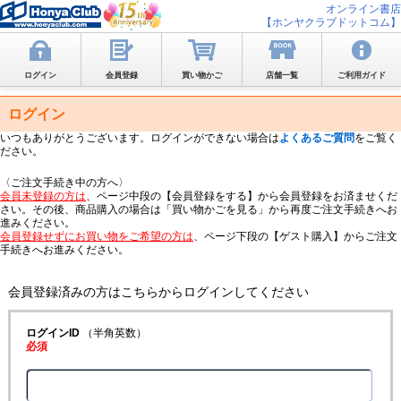
オンライン書店
【ホンヤクラブドットコム】
ログイン
会員登録
買い物かご
店舗一覧
ご利用ガイド
ログイン
いつもありがとうございます。ログインができない場合は
よくあるご質問
をご覧く
ださい。
〈ご注文手続き中の方へ〉
会員未登録の方は
、ページ中段の【会員登録をする】から会員登録をお済ませくだ
さい。その後、商品購入の場合は「買い物かごを見る」から再度ご注文手続きへお
進みください。
会員登録せずにお買い物をご希望の方は
、ページ下段の【ゲスト購入】からご注文
手続きへお進みください。
会員登録済みの方はこちらからログインしてください
ログインID
（半角英数）
必須