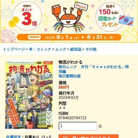
トップページ
>
本・コミック
>
ムック
>
総合誌
>
その他
物流がわかる
毎日ムック 月刊「Ｎｅｗｓがわかる」特
別編
毎日新聞出版
価格
880円
発行年月
2024年02月
判型
Ａ４
ISBN
9784620794723
点
在庫状況
：在庫あり（1～2