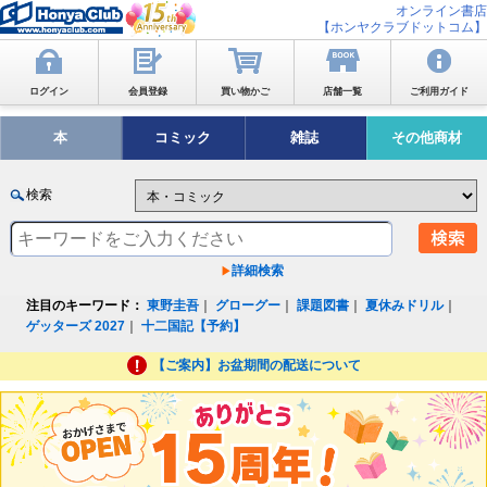
オンライン書店
【ホンヤクラブドットコム】
ログイン
会員登録
買い物かご
店舗一覧
ご利用ガイド
本
コミック
雑誌
その他商材
検索
詳細検索
注目のキーワード：
東野圭吾
｜
グローグー
｜
課題図書
｜
夏休みドリル
｜
ゲッターズ 2027
｜
十二国記【予約】
【ご案内】お盆期間の配送について