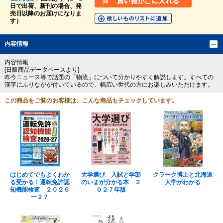
日で出荷、新刊の場合、発
売日以降のお届けになりま
す）
内容情報
内容情報
[日販商品データベースより]
昨今ニュース等で話題の「物流」について分かりやすく解説します。すべての
漢字にふりながが付いているので、幅広い世代の方にお楽しみいただけます。
この商品をご覧のお客様は、こんな商品もチェックしています。
はじめてでもよくわか
大学選び 入試と学部
クラーク博士と北海道
る受かる！運転免許認
のいまが分かる本 ２
大学がわかる
知機能検査 ２０２６
０２７年版
ー２７