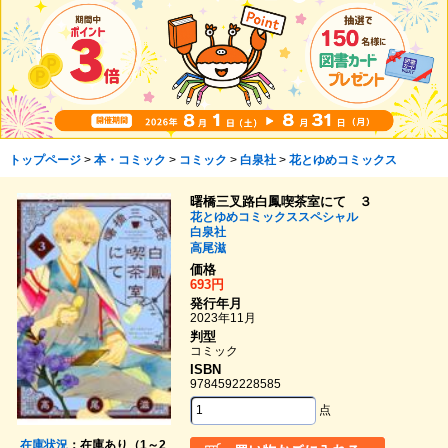
トップページ
>
本・コミック
>
コミック
>
白泉社
>
花とゆめコミックス
曙橋三叉路白鳳喫茶室にて ３
花とゆめコミックススペシャル
白泉社
高尾滋
価格
693円
発行年月
2023年11月
判型
コミック
ISBN
9784592228585
点
在庫状況
：在庫あり（1～2