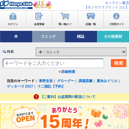
オンライン書店
【ホンヤクラブドットコム】
ログイン
会員登録
買い物かご
店舗一覧
ご利用ガイド
本
コミック
雑誌
その他商材
検索
詳細検索
注目のキーワード：
東野圭吾
｜
グローグー
｜
課題図書
｜
夏休みドリル
｜
ゲッターズ 2027
｜
十二国記【予約】
【ご案内】お盆期間の配送について