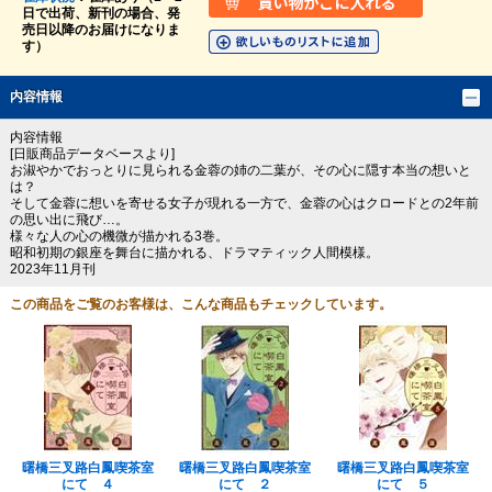
日で出荷、新刊の場合、発
売日以降のお届けになりま
す）
内容情報
内容情報
[日販商品データベースより]
お淑やかでおっとりに見られる金蓉の姉の二葉が、その心に隠す本当の想いと
は？
そして金蓉に想いを寄せる女子が現れる一方で、金蓉の心はクロードとの2年前
の思い出に飛び…。
様々な人の心の機微が描かれる3巻。
昭和初期の銀座を舞台に描かれる、ドラマティック人間模様。
2023年11月刊
この商品をご覧のお客様は、こんな商品もチェックしています。
曙橋三叉路白鳳喫茶室
曙橋三叉路白鳳喫茶室
曙橋三叉路白鳳喫茶室
にて ４
にて ２
にて ５